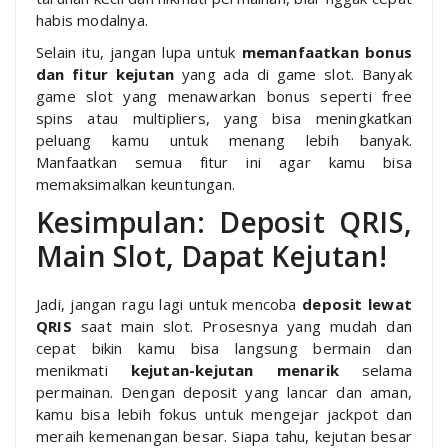
habis modalnya.
Selain itu, jangan lupa untuk
memanfaatkan bonus
dan fitur kejutan
yang ada di game slot. Banyak
game slot yang menawarkan bonus seperti free
spins atau multipliers, yang bisa meningkatkan
peluang kamu untuk menang lebih banyak.
Manfaatkan semua fitur ini agar kamu bisa
memaksimalkan keuntungan.
Kesimpulan: Deposit QRIS,
Main Slot, Dapat Kejutan!
Jadi, jangan ragu lagi untuk mencoba
deposit lewat
QRIS
saat main slot. Prosesnya yang mudah dan
cepat bikin kamu bisa langsung bermain dan
menikmati
kejutan-kejutan menarik
selama
permainan. Dengan deposit yang lancar dan aman,
kamu bisa lebih fokus untuk mengejar jackpot dan
meraih kemenangan besar. Siapa tahu, kejutan besar