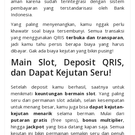
aman karena sudah terintegrasi dengan sistem
pembayaran yang terstandarisasi oleh Bank
Indonesia.
Yang paling menyenangkan, kamu nggak perlu
khawatir soal biaya tersembunyi. Semua transaksi
yang menggunakan QRIS
terbuka dan transparan
,
jadi kamu tahu persis berapa biaya yang harus
dibayar. Gak ada biaya kejutan yang bikin pusing!
Main Slot, Deposit QRIS,
dan Dapat Kejutan Seru!
Setelah deposit kamu berhasil, saatnya untuk
menikmati
keuntungan bermain slot
. Yang paling
seru dari permainan slot adalah, selain kesempatan
untuk menang besar, kamu juga bisa
dapat kejutan-
kejutan menarik
selama bermain. Mulai dari
putaran gratis
(free spins),
bonus multiplier
,
hingga
jackpot
yang bisa datang kapan saja. Semua
kejutan ini bikin permainan semakin seru dan penuh