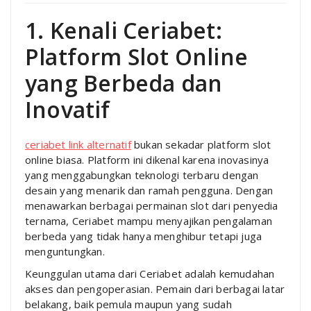
1. Kenali Ceriabet:
Platform Slot Online
yang Berbeda dan
Inovatif
ceriabet link alternatif
bukan sekadar platform slot
online biasa. Platform ini dikenal karena inovasinya
yang menggabungkan teknologi terbaru dengan
desain yang menarik dan ramah pengguna. Dengan
menawarkan berbagai permainan slot dari penyedia
ternama, Ceriabet mampu menyajikan pengalaman
berbeda yang tidak hanya menghibur tetapi juga
menguntungkan.
Keunggulan utama dari Ceriabet adalah kemudahan
akses dan pengoperasian. Pemain dari berbagai latar
belakang, baik pemula maupun yang sudah