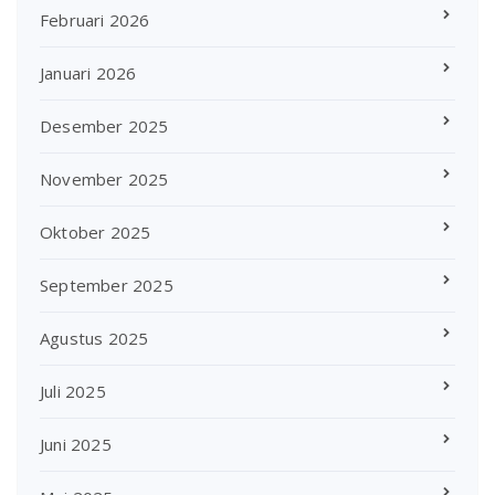
Februari 2026
Januari 2026
Desember 2025
November 2025
Oktober 2025
September 2025
Agustus 2025
Juli 2025
Juni 2025