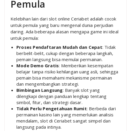
Pemula
Kelebihan lain dari slot online Ceriabet adalah cocok
untuk pemula yang baru mengenal dunia perjudian
daring. Ada beberapa alasan mengapa game ini ideal
untuk pemula:
Proses Pendaftaran Mudah dan Cepat
: Tidak
berbelit-belit, cukup dengan beberapa langkah,
pemain langsung bisa memulai permainan.
Mode Demo Gratis
: Memberikan kesempatan
belajar tanpa risiko kehilangan uang asli, sehingga
pemain bisa memahami mekanisme permainan
dan mengembangkan strategi.
Bimbingan Langsung
: Banyak slot yang
dilengkapi dengan panduan lengkap tentang
simbol, fitur, dan strategi dasar.
Tidak Perlu Pengetahuan Rumit
: Berbeda dari
permainan kasino lain yang memerlukan analisis
mendalam, slot di Ceriabet sangat simpel dan
langsung pada intinya.