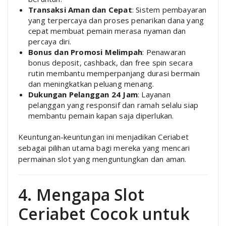
Transaksi Aman dan Cepat
: Sistem pembayaran
yang terpercaya dan proses penarikan dana yang
cepat membuat pemain merasa nyaman dan
percaya diri.
Bonus dan Promosi Melimpah
: Penawaran
bonus deposit, cashback, dan free spin secara
rutin membantu memperpanjang durasi bermain
dan meningkatkan peluang menang.
Dukungan Pelanggan 24 Jam
: Layanan
pelanggan yang responsif dan ramah selalu siap
membantu pemain kapan saja diperlukan.
Keuntungan-keuntungan ini menjadikan Ceriabet
sebagai pilihan utama bagi mereka yang mencari
permainan slot yang menguntungkan dan aman.
4. Mengapa Slot
Ceriabet Cocok untuk