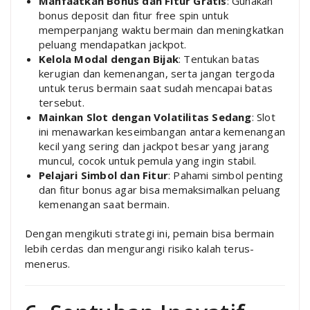
Manfaatkan Bonus dan Fitur Gratis
: Gunakan
bonus deposit dan fitur free spin untuk
memperpanjang waktu bermain dan meningkatkan
peluang mendapatkan jackpot.
Kelola Modal dengan Bijak
: Tentukan batas
kerugian dan kemenangan, serta jangan tergoda
untuk terus bermain saat sudah mencapai batas
tersebut.
Mainkan Slot dengan Volatilitas Sedang
: Slot
ini menawarkan keseimbangan antara kemenangan
kecil yang sering dan jackpot besar yang jarang
muncul, cocok untuk pemula yang ingin stabil.
Pelajari Simbol dan Fitur
: Pahami simbol penting
dan fitur bonus agar bisa memaksimalkan peluang
kemenangan saat bermain.
Dengan mengikuti strategi ini, pemain bisa bermain
lebih cerdas dan mengurangi risiko kalah terus-
menerus.