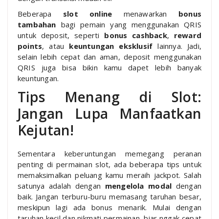
Beberapa
slot online
menawarkan
bonus
tambahan
bagi pemain yang menggunakan QRIS
untuk deposit, seperti
bonus cashback
,
reward
points
, atau
keuntungan eksklusif
lainnya. Jadi,
selain lebih cepat dan aman, deposit menggunakan
QRIS juga bisa bikin kamu dapet lebih banyak
keuntungan.
Tips Menang di Slot:
Jangan Lupa Manfaatkan
Kejutan!
Sementara keberuntungan memegang peranan
penting di permainan slot, ada beberapa tips untuk
memaksimalkan peluang kamu meraih jackpot. Salah
satunya adalah dengan
mengelola modal
dengan
baik. Jangan terburu-buru memasang taruhan besar,
meskipun lagi ada bonus menarik. Mulai dengan
taruhan kecil dan nikmati permainan, biar nggak cepat