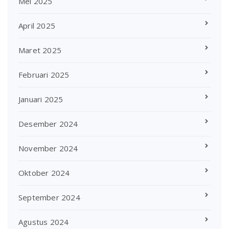
Mei 2025
April 2025
Maret 2025
Februari 2025
Januari 2025
Desember 2024
November 2024
Oktober 2024
September 2024
Agustus 2024