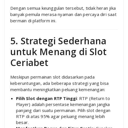
Dengan semua keunggulan tersebut, tidak heran jika
banyak pemula merasa nyaman dan percaya diri saat
bermain di platform ini.
5. Strategi Sederhana
untuk Menang di Slot
Ceriabet
Meskipun permainan slot didasarkan pada
keberuntungan, ada beberapa strategi yang bisa
membantu meningkatkan peluang kemenangan:
Pilih Slot dengan RTP Tinggi
: RTP (Return to
Player) adalah persentase kemenangan jangka
panjang dari suatu permainan. Pilih slot dengan
RTP di atas 95% agar peluang menang lebih
besar.