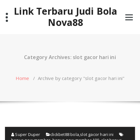
Skip
Link Terbaru Judi Bola
to
content
Nova88
Category Archives: slot gacor hari ini
Home
/
Archive by category "slot gacor hari ini"
Super Duper
clickbet88 bola
,
slot gacor hari ini
bonus new member
,
bonus new member 100
,
slot bonus
,