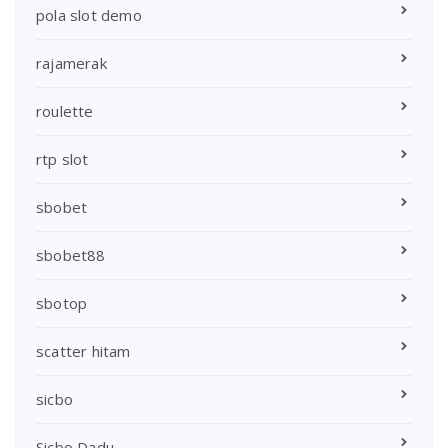
pola slot demo
rajamerak
roulette
rtp slot
sbobet
sbobet88
sbotop
scatter hitam
sicbo
Sicbo Dadu