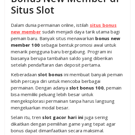
Situs Slot
Dalam dunia permainan online, istilah
situs bonus
new member
sudah menjadi daya tarik utama bagi
pemain baru. Banyak situs menawarkan
bonus new
member 100
sebagai bentuk promosi awal untuk
menarik pengguna baru bergabung. Program ini
biasanya berupa tambahan saldo yang diberikan
setelah pendaftaran dan deposit pertama.
Keberadaan
slot bonus
ini membuat banyak pemain
lebih percaya diri untuk mencoba berbagai
permainan. Dengan adanya
slot bonus 100
, pemain
bisa memiliki peluang lebih besar untuk
mengeksplorasi permainan tanpa harus langsung
mengeluarkan modal besar.
Selain itu, tren
slot gacor hari ini
juga sering
dikaitkan dengan pemilihan game yang tepat agar
bonus dapat dimanfaatkan secara maksimal.