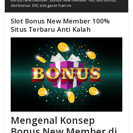
slot bonus 100
,
slot gacor hari ini
Slot Bonus New Member 100%
Situs Terbaru Anti Kalah
Mengenal Konsep
Bonus New Member di