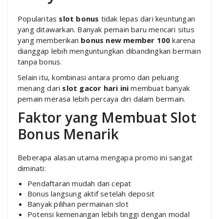
Popularitas
slot bonus
tidak lepas dari keuntungan
yang ditawarkan. Banyak pemain baru mencari situs
yang memberikan
bonus new member 100
karena
dianggap lebih menguntungkan dibandingkan bermain
tanpa bonus.
Selain itu, kombinasi antara promo dan peluang
menang dari
slot gacor hari ini
membuat banyak
pemain merasa lebih percaya diri dalam bermain.
Faktor yang Membuat Slot
Bonus Menarik
Beberapa alasan utama mengapa promo ini sangat
diminati:
Pendaftaran mudah dan cepat
Bonus langsung aktif setelah deposit
Banyak pilihan permainan slot
Potensi kemenangan lebih tinggi dengan modal