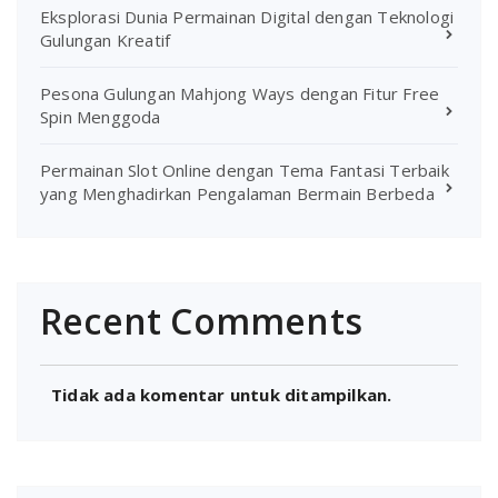
Eksplorasi Dunia Permainan Digital dengan Teknologi
Gulungan Kreatif
Pesona Gulungan Mahjong Ways dengan Fitur Free
Spin Menggoda
Permainan Slot Online dengan Tema Fantasi Terbaik
yang Menghadirkan Pengalaman Bermain Berbeda
Recent Comments
Tidak ada komentar untuk ditampilkan.