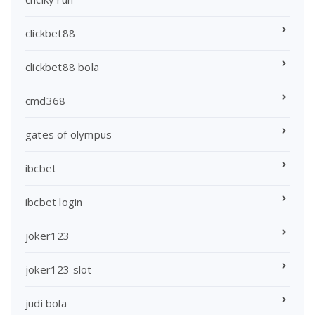
clickbet88
clickbet88 bola
cmd368
gates of olympus
ibcbet
ibcbet login
joker123
joker123 slot
judi bola