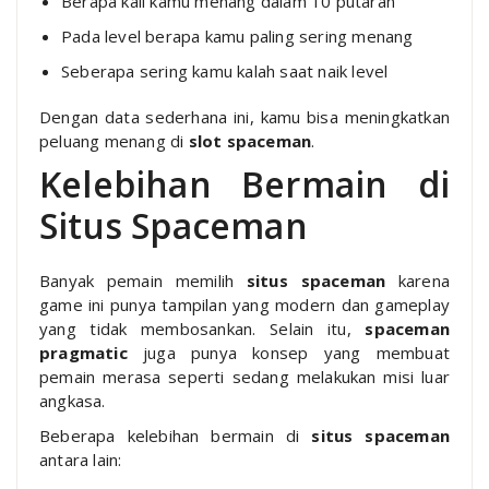
Berapa kali kamu menang dalam 10 putaran
Pada level berapa kamu paling sering menang
Seberapa sering kamu kalah saat naik level
Dengan data sederhana ini, kamu bisa meningkatkan
peluang menang di
slot spaceman
.
Kelebihan Bermain di
Situs Spaceman
Banyak pemain memilih
situs spaceman
karena
game ini punya tampilan yang modern dan gameplay
yang tidak membosankan. Selain itu,
spaceman
pragmatic
juga punya konsep yang membuat
pemain merasa seperti sedang melakukan misi luar
angkasa.
Beberapa kelebihan bermain di
situs spaceman
antara lain: