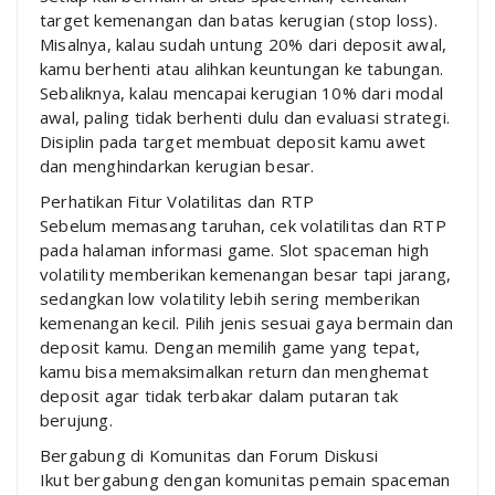
target kemenangan dan batas kerugian (stop loss).
Misalnya, kalau sudah untung 20% dari deposit awal,
kamu berhenti atau alihkan keuntungan ke tabungan.
Sebaliknya, kalau mencapai kerugian 10% dari modal
awal, paling tidak berhenti dulu dan evaluasi strategi.
Disiplin pada target membuat deposit kamu awet
dan menghindarkan kerugian besar.
Perhatikan Fitur Volatilitas dan RTP
Sebelum memasang taruhan, cek volatilitas dan RTP
pada halaman informasi game. Slot spaceman high
volatility memberikan kemenangan besar tapi jarang,
sedangkan low volatility lebih sering memberikan
kemenangan kecil. Pilih jenis sesuai gaya bermain dan
deposit kamu. Dengan memilih game yang tepat,
kamu bisa memaksimalkan return dan menghemat
deposit agar tidak terbakar dalam putaran tak
berujung.
Bergabung di Komunitas dan Forum Diskusi
Ikut bergabung dengan komunitas pemain spaceman