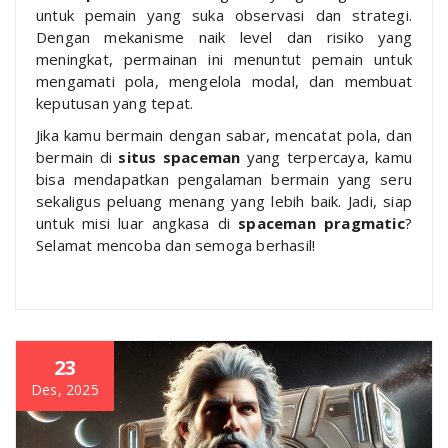
untuk pemain yang suka observasi dan strategi.
Dengan mekanisme naik level dan risiko yang
meningkat, permainan ini menuntut pemain untuk
mengamati pola, mengelola modal, dan membuat
keputusan yang tepat.
Jika kamu bermain dengan sabar, mencatat pola, dan
bermain di
situs spaceman
yang terpercaya, kamu
bisa mendapatkan pengalaman bermain yang seru
sekaligus peluang menang yang lebih baik. Jadi, siap
untuk misi luar angkasa di
spaceman pragmatic
?
Selamat mencoba dan semoga berhasil!
23
Des, 2025