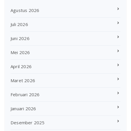
Agustus 2026
Juli 2026
Juni 2026
Mei 2026
April 2026
Maret 2026
Februari 2026
Januari 2026
Desember 2025