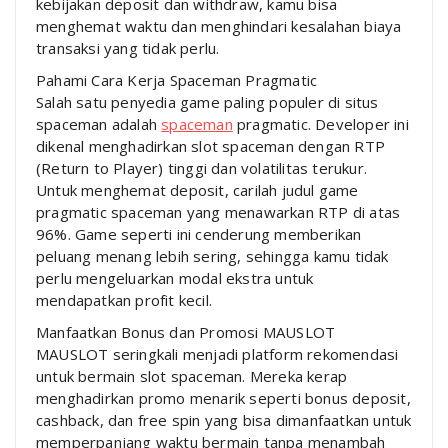
kebijakan deposit dan withdraw, kamu bisa
menghemat waktu dan menghindari kesalahan biaya
transaksi yang tidak perlu.
Pahami Cara Kerja Spaceman Pragmatic
Salah satu penyedia game paling populer di situs
spaceman adalah
spaceman
pragmatic. Developer ini
dikenal menghadirkan slot spaceman dengan RTP
(Return to Player) tinggi dan volatilitas terukur.
Untuk menghemat deposit, carilah judul game
pragmatic spaceman yang menawarkan RTP di atas
96%. Game seperti ini cenderung memberikan
peluang menang lebih sering, sehingga kamu tidak
perlu mengeluarkan modal ekstra untuk
mendapatkan profit kecil.
Manfaatkan Bonus dan Promosi MAUSLOT
MAUSLOT seringkali menjadi platform rekomendasi
untuk bermain slot spaceman. Mereka kerap
menghadirkan promo menarik seperti bonus deposit,
cashback, dan free spin yang bisa dimanfaatkan untuk
memperpanjang waktu bermain tanpa menambah