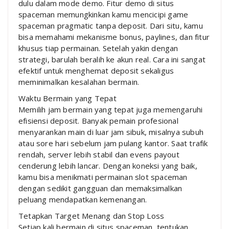
dulu dalam mode demo. Fitur demo di situs
spaceman memungkinkan kamu mencicipi game
spaceman pragmatic tanpa deposit. Dari situ, kamu
bisa memahami mekanisme bonus, paylines, dan fitur
khusus tiap permainan. Setelah yakin dengan
strategi, barulah beralih ke akun real. Cara ini sangat
efektif untuk menghemat deposit sekaligus
meminimalkan kesalahan bermain.
Waktu Bermain yang Tepat
Memilih jam bermain yang tepat juga memengaruhi
efisiensi deposit. Banyak pemain profesional
menyarankan main di luar jam sibuk, misalnya subuh
atau sore hari sebelum jam pulang kantor. Saat trafik
rendah, server lebih stabil dan evens payout
cenderung lebih lancar. Dengan koneksi yang baik,
kamu bisa menikmati permainan slot spaceman
dengan sedikit gangguan dan memaksimalkan
peluang mendapatkan kemenangan.
Tetapkan Target Menang dan Stop Loss
Setiap kali bermain di situs spaceman, tentukan