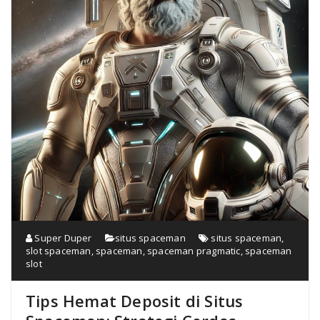
Super Duper
situs spaceman
situs spaceman
,
slot spaceman
,
spaceman
,
spaceman pragmatic
,
spaceman
slot
Tips Hemat Deposit di Situs