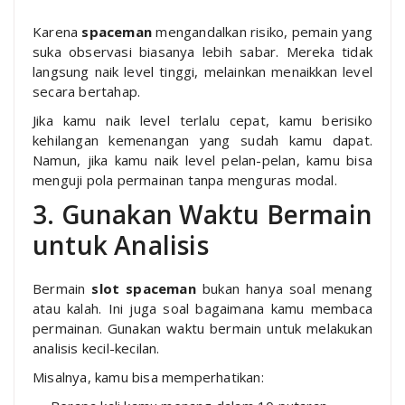
Karena
spaceman
mengandalkan risiko, pemain yang
suka observasi biasanya lebih sabar. Mereka tidak
langsung naik level tinggi, melainkan menaikkan level
secara bertahap.
Jika kamu naik level terlalu cepat, kamu berisiko
kehilangan kemenangan yang sudah kamu dapat.
Namun, jika kamu naik level pelan-pelan, kamu bisa
menguji pola permainan tanpa menguras modal.
3. Gunakan Waktu Bermain
untuk Analisis
Bermain
slot spaceman
bukan hanya soal menang
atau kalah. Ini juga soal bagaimana kamu membaca
permainan. Gunakan waktu bermain untuk melakukan
analisis kecil-kecilan.
Misalnya, kamu bisa memperhatikan: