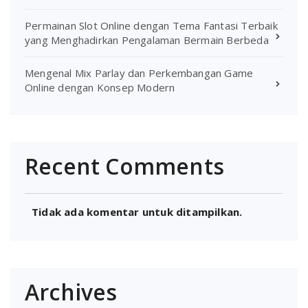
Permainan Slot Online dengan Tema Fantasi Terbaik
yang Menghadirkan Pengalaman Bermain Berbeda
Mengenal Mix Parlay dan Perkembangan Game
Online dengan Konsep Modern
Recent Comments
Tidak ada komentar untuk ditampilkan.
Archives