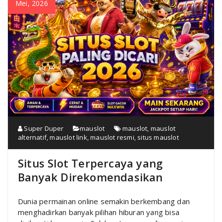
Mei, 2026
Super Duper
mauslot
mauslot
,
mauslot
alternatif
,
mauslot link
,
mauslot resmi
,
situs mauslot
Situs Slot Terpercaya yang
Banyak Direkomendasikan
Dunia permainan online semakin berkembang dan
menghadirkan banyak pilihan hiburan yang bisa