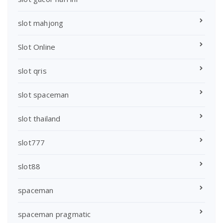
slot mahjong
Slot Online
slot qris
slot spaceman
slot thailand
slot777
slot88
spaceman
spaceman pragmatic