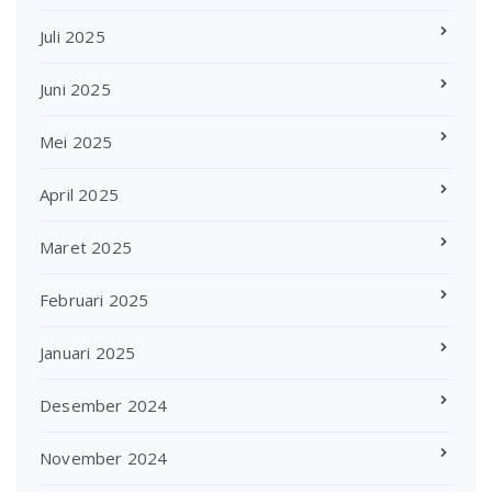
Juli 2025
Juni 2025
Mei 2025
April 2025
Maret 2025
Februari 2025
Januari 2025
Desember 2024
November 2024