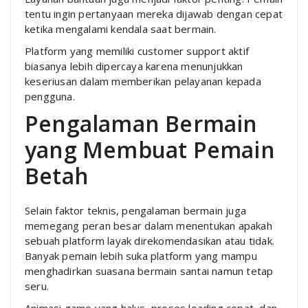
tentu ingin pertanyaan mereka dijawab dengan cepat
ketika mengalami kendala saat bermain.
Platform yang memiliki customer support aktif
biasanya lebih dipercaya karena menunjukkan
keseriusan dalam memberikan pelayanan kepada
pengguna.
Pengalaman Bermain
yang Membuat Pemain
Betah
Selain faktor teknis, pengalaman bermain juga
memegang peran besar dalam menentukan apakah
sebuah platform layak direkomendasikan atau tidak.
Banyak pemain lebih suka platform yang mampu
menghadirkan suasana bermain santai namun tetap
seru.
Animasi game yang halus, proses loading cepat, dan