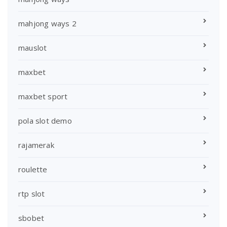
mahjong ways 2
mauslot
maxbet
maxbet sport
pola slot demo
rajamerak
roulette
rtp slot
sbobet