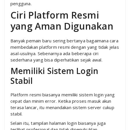
pengguna.
Ciri Platform Resmi
yang Aman Digunakan
Banyak pemain baru sering bertanya bagaimana cara
membedakan platform resmi dengan yang tidak jelas
asal-usulnya. Sebenarnya ada beberapa ciri
sederhana yang bisa diperhatikan sejak awal.
Memiliki Sistem Login
Stabil
Platform resmi biasanya memiliki sistem login yang
cepat dan minim error. Ketika proses masuk akun
terasa lancar, itu menandakan sistem server cukup
stabil.
Selain itu, tampilan halaman login biasanya juga
terlihat profesional dan tidak dipenuhi iklan