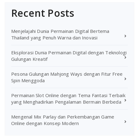
Recent Posts
Menjelajahi Dunia Permainan Digital Bertema
Thailand yang Penuh Warna dan Inovasi
Eksplorasi Dunia Permainan Digital dengan Teknologi
Gulungan Kreatif
Pesona Gulungan Mahjong Ways dengan Fitur Free
Spin Menggoda
Permainan Slot Online dengan Tema Fantasi Terbaik
yang Menghadirkan Pengalaman Bermain Berbeda
Mengenal Mix Parlay dan Perkembangan Game
Online dengan Konsep Modern