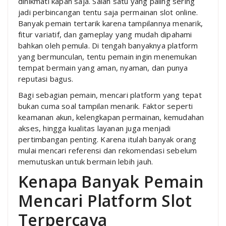
dinikmati kapan saja. Salah satu yang paling sering
jadi perbincangan tentu saja permainan slot online.
Banyak pemain tertarik karena tampilannya menarik,
fitur variatif, dan gameplay yang mudah dipahami
bahkan oleh pemula. Di tengah banyaknya platform
yang bermunculan, tentu pemain ingin menemukan
tempat bermain yang aman, nyaman, dan punya
reputasi bagus.
Bagi sebagian pemain, mencari platform yang tepat
bukan cuma soal tampilan menarik. Faktor seperti
keamanan akun, kelengkapan permainan, kemudahan
akses, hingga kualitas layanan juga menjadi
pertimbangan penting. Karena itulah banyak orang
mulai mencari referensi dan rekomendasi sebelum
memutuskan untuk bermain lebih jauh.
Kenapa Banyak Pemain
Mencari Platform Slot
Terpercaya