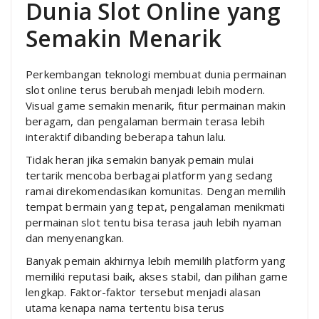
Dunia Slot Online yang
Semakin Menarik
Perkembangan teknologi membuat dunia permainan
slot online terus berubah menjadi lebih modern.
Visual game semakin menarik, fitur permainan makin
beragam, dan pengalaman bermain terasa lebih
interaktif dibanding beberapa tahun lalu.
Tidak heran jika semakin banyak pemain mulai
tertarik mencoba berbagai platform yang sedang
ramai direkomendasikan komunitas. Dengan memilih
tempat bermain yang tepat, pengalaman menikmati
permainan slot tentu bisa terasa jauh lebih nyaman
dan menyenangkan.
Banyak pemain akhirnya lebih memilih platform yang
memiliki reputasi baik, akses stabil, dan pilihan game
lengkap. Faktor-faktor tersebut menjadi alasan
utama kenapa nama tertentu bisa terus