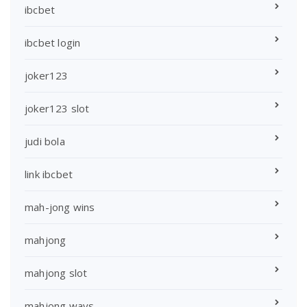
ibcbet
ibcbet login
joker123
joker123 slot
judi bola
link ibcbet
mah-jong wins
mahjong
mahjong slot
mahjong ways