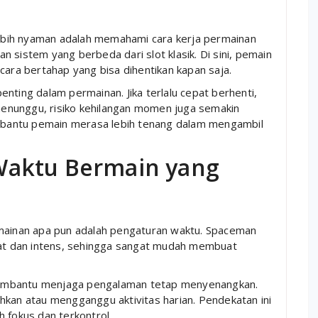
bih nyaman adalah memahami cara kerja permainan
 sistem yang berbeda dari slot klasik. Di sini, pemain
cara bertahap yang bisa dihentikan kapan saja.
nting dalam permainan. Jika terlalu cepat berhenti,
 menunggu, risiko kehilangan momen juga semakin
bantu pemain merasa lebih tenang dalam mengambil
Waktu Bermain yang
rmainan apa pun adalah pengaturan waktu. Spaceman
epat dan intens, sehingga sangat mudah membuat
embantu menjaga pengalaman tetap menyenangkan.
hkan atau mengganggu aktivitas harian. Pendekatan ini
 fokus dan terkontrol.