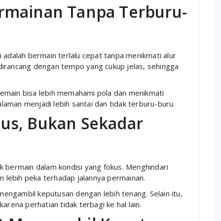
rmainan Tanpa Terburu-
 adalah bermain terlalu cepat tanpa menikmati alur
dirancang dengan tempo yang cukup jelas, sehingga
emain bisa lebih memahami pola dan menikmati
aman menjadi lebih santai dan tidak terburu-buru.
us, Bukan Sekadar
k bermain dalam kondisi yang fokus. Menghindari
lebih peka terhadap jalannya permainan.
engambil keputusan dengan lebih tenang. Selain itu,
arena perhatian tidak terbagi ke hal lain.