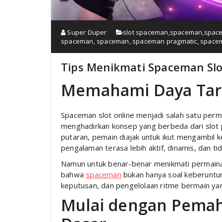
Super Duper
slot spaceman
,
spaceman
,
space
spaceman
,
spaceman
,
spaceman pragmatic
,
spacem
Tips Menikmati Spaceman Slo
Memahami Daya Tari
Spaceman slot online menjadi salah satu perma
menghadirkan konsep yang berbeda dari slot 
putaran, pemain diajak untuk ikut mengambil 
pengalaman terasa lebih aktif, dinamis, dan t
Namun untuk benar-benar menikmati permaina
bahwa
spaceman
bukan hanya soal keberuntu
keputusan, dan pengelolaan ritme bermain y
Mulai dengan Pem