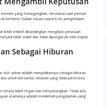
t Mengambil Keputusan
kan momen yang menegangkan, terutama saat pemain
 berhenti. Dalam situasi seperti ini, pengelolaan
h lebih efektif dibandingkan mengikuti perasaan
enjadi lebih stabil dan tidak dipengaruhi oleh impuls
an Sebagai Hiburan
 slot online adalah menjadikannya sebagai hiburan
ana untuk bersantai, tekanan yang tidak perlu bisa
an terasa lebih ringan dan menyenangkan. Tidak ada
 tujuan utamanya adalah menikmati pengalaman yang