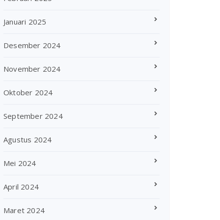
Januari 2025
Desember 2024
November 2024
Oktober 2024
September 2024
Agustus 2024
Mei 2024
April 2024
Maret 2024