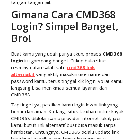
tangan-tangan jail.
Gimana Cara CMD368
Login? Simpel Banget,
Bro!
Buat kamu yang udah punya akun, proses
CMD368
login
itu gampang banget. Cukup buka situs
resminya atau salah satu
cmd368 link
alternatif
yang aktif, masukin username dan
password kamu, terus tinggal klik login. Voila! Kamu
langsung bisa menikmati semua layanan dari
CMD368.
Tapi inget ya, pastikan kamu login lewat link yang
benar dan aman. Kadang, situs taruhan online kayak
CMD368 diblokir sama provider internet lokal, jadi
kamu butuh link alternatif buat bisa masuk tanpa
hambatan. Untungnya, CMD368 selalu update link
baru buat ngasih akses lancar ke pemainnya.