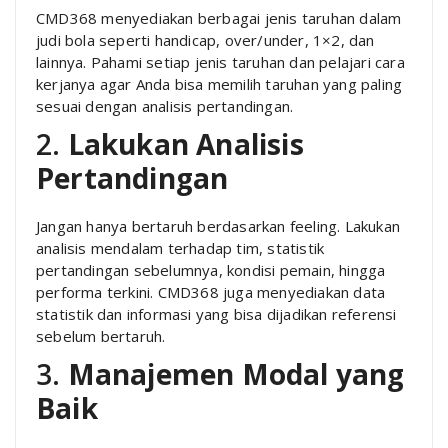
CMD368 menyediakan berbagai jenis taruhan dalam
judi bola seperti handicap, over/under, 1×2, dan
lainnya. Pahami setiap jenis taruhan dan pelajari cara
kerjanya agar Anda bisa memilih taruhan yang paling
sesuai dengan analisis pertandingan.
2.
Lakukan Analisis
Pertandingan
Jangan hanya bertaruh berdasarkan feeling. Lakukan
analisis mendalam terhadap tim, statistik
pertandingan sebelumnya, kondisi pemain, hingga
performa terkini. CMD368 juga menyediakan data
statistik dan informasi yang bisa dijadikan referensi
sebelum bertaruh.
3.
Manajemen Modal yang
Baik