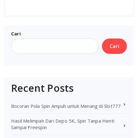
Cari
Cari
Recent Posts
Bocoran Pola Spin Ampuh untuk Menang di Slot777
Hasil Melimpah Dari Depo 5K, Spin Tanpa Henti
Sampai Freespin