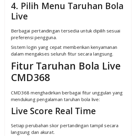
4. Pilih Menu Taruhan Bola
Live
Berbagai pertandingan tersedia untuk dipilih sesuai
preferensi pengguna.
Sistem login yang cepat memberikan kenyamanan
dalam mengakses seluruh fitur secara langsung.
Fitur Taruhan Bola Live
CMD368
CMD368 menghadirkan berbagai fitur unggulan yang
mendukung pengalaman taruhan bola live:
Live Score Real Time
Setiap perubahan skor pertandingan tampil secara
langsung dan akurat.