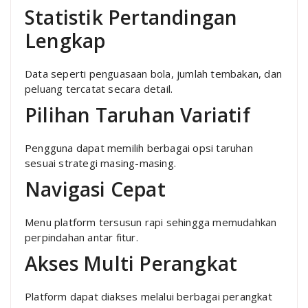
Statistik Pertandingan
Lengkap
Data seperti penguasaan bola, jumlah tembakan, dan
peluang tercatat secara detail.
Pilihan Taruhan Variatif
Pengguna dapat memilih berbagai opsi taruhan
sesuai strategi masing-masing.
Navigasi Cepat
Menu platform tersusun rapi sehingga memudahkan
perpindahan antar fitur.
Akses Multi Perangkat
Platform dapat diakses melalui berbagai perangkat