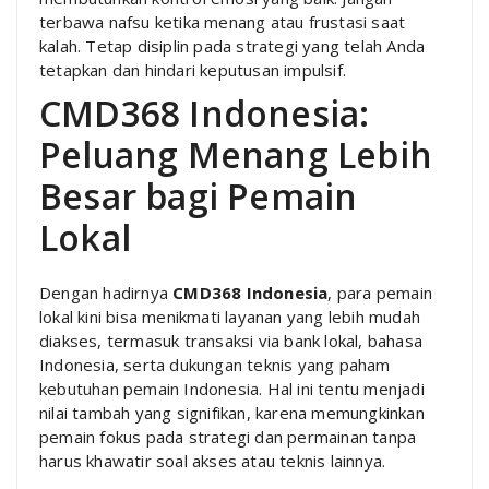
terbawa nafsu ketika menang atau frustasi saat
kalah. Tetap disiplin pada strategi yang telah Anda
tetapkan dan hindari keputusan impulsif.
CMD368 Indonesia:
Peluang Menang Lebih
Besar bagi Pemain
Lokal
Dengan hadirnya
CMD368 Indonesia
, para pemain
lokal kini bisa menikmati layanan yang lebih mudah
diakses, termasuk transaksi via bank lokal, bahasa
Indonesia, serta dukungan teknis yang paham
kebutuhan pemain Indonesia. Hal ini tentu menjadi
nilai tambah yang signifikan, karena memungkinkan
pemain fokus pada strategi dan permainan tanpa
harus khawatir soal akses atau teknis lainnya.