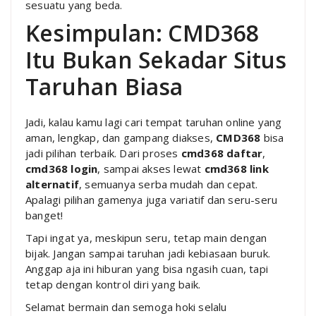
sesuatu yang beda.
Kesimpulan: CMD368
Itu Bukan Sekadar Situs
Taruhan Biasa
Jadi, kalau kamu lagi cari tempat taruhan online yang
aman, lengkap, dan gampang diakses,
CMD368
bisa
jadi pilihan terbaik. Dari proses
cmd368 daftar
,
cmd368 login
, sampai akses lewat
cmd368 link
alternatif
, semuanya serba mudah dan cepat.
Apalagi pilihan gamenya juga variatif dan seru-seru
banget!
Tapi ingat ya, meskipun seru, tetap main dengan
bijak. Jangan sampai taruhan jadi kebiasaan buruk.
Anggap aja ini hiburan yang bisa ngasih cuan, tapi
tetap dengan kontrol diri yang baik.
Selamat bermain dan semoga hoki selalu