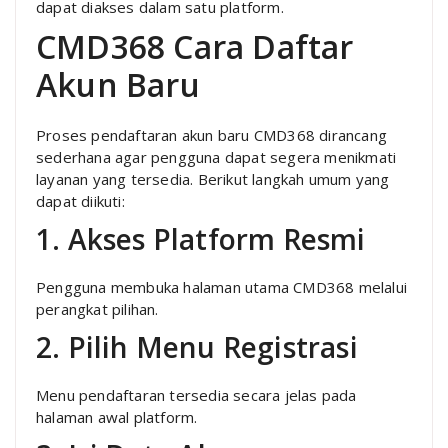
dapat diakses dalam satu platform.
CMD368 Cara Daftar
Akun Baru
Proses pendaftaran akun baru CMD368 dirancang
sederhana agar pengguna dapat segera menikmati
layanan yang tersedia. Berikut langkah umum yang
dapat diikuti:
1. Akses Platform Resmi
Pengguna membuka halaman utama CMD368 melalui
perangkat pilihan.
2. Pilih Menu Registrasi
Menu pendaftaran tersedia secara jelas pada
halaman awal platform.