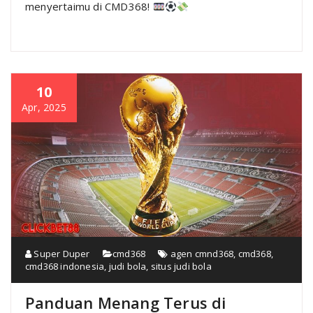
menyertaimu di CMD368!
10
Apr, 2025
Super Duper
cmd368
agen cmnd368
,
cmd368
,
cmd368 indonesia
,
judi bola
,
situs judi bola
Panduan Menang Terus di