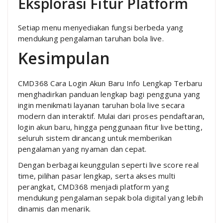
Eksplorasi Fitur Platform
Setiap menu menyediakan fungsi berbeda yang
mendukung pengalaman taruhan bola live.
Kesimpulan
CMD368 Cara Login Akun Baru Info Lengkap Terbaru
menghadirkan panduan lengkap bagi pengguna yang
ingin menikmati layanan taruhan bola live secara
modern dan interaktif. Mulai dari proses pendaftaran,
login akun baru, hingga penggunaan fitur live betting,
seluruh sistem dirancang untuk memberikan
pengalaman yang nyaman dan cepat.
Dengan berbagai keunggulan seperti live score real
time, pilihan pasar lengkap, serta akses multi
perangkat, CMD368 menjadi platform yang
mendukung pengalaman sepak bola digital yang lebih
dinamis dan menarik.