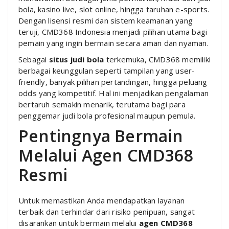
bola, kasino live, slot online, hingga taruhan e-sports.
Dengan lisensi resmi dan sistem keamanan yang
teruji, CMD368 Indonesia menjadi pilihan utama bagi
pemain yang ingin bermain secara aman dan nyaman.
Sebagai
situs judi bola
terkemuka, CMD368 memiliki
berbagai keunggulan seperti tampilan yang user-
friendly, banyak pilihan pertandingan, hingga peluang
odds yang kompetitif. Hal ini menjadikan pengalaman
bertaruh semakin menarik, terutama bagi para
penggemar judi bola profesional maupun pemula.
Pentingnya Bermain
Melalui Agen CMD368
Resmi
Untuk memastikan Anda mendapatkan layanan
terbaik dan terhindar dari risiko penipuan, sangat
disarankan untuk bermain melalui
agen CMD368