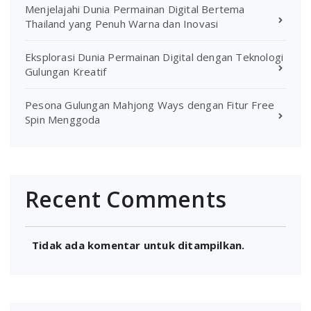
Menjelajahi Dunia Permainan Digital Bertema
Thailand yang Penuh Warna dan Inovasi
Eksplorasi Dunia Permainan Digital dengan Teknologi
Gulungan Kreatif
Pesona Gulungan Mahjong Ways dengan Fitur Free
Spin Menggoda
Recent Comments
Tidak ada komentar untuk ditampilkan.