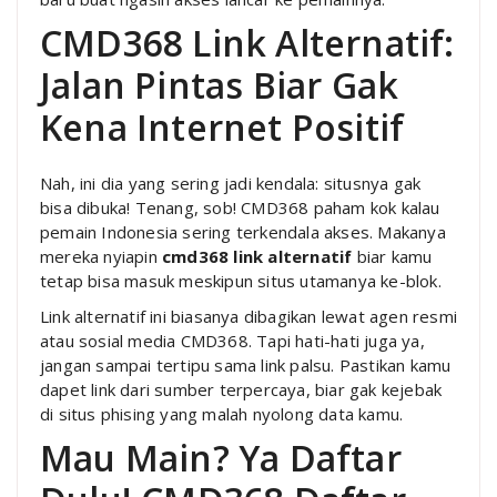
CMD368 Link Alternatif:
Jalan Pintas Biar Gak
Kena Internet Positif
Nah, ini dia yang sering jadi kendala: situsnya gak
bisa dibuka! Tenang, sob! CMD368 paham kok kalau
pemain Indonesia sering terkendala akses. Makanya
mereka nyiapin
cmd368 link alternatif
biar kamu
tetap bisa masuk meskipun situs utamanya ke-blok.
Link alternatif ini biasanya dibagikan lewat agen resmi
atau sosial media CMD368. Tapi hati-hati juga ya,
jangan sampai tertipu sama link palsu. Pastikan kamu
dapet link dari sumber terpercaya, biar gak kejebak
di situs phising yang malah nyolong data kamu.
Mau Main? Ya Daftar