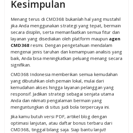
Kesimpulan
Menang terus di CMD368 bukanlah hal yang mustahil
jika Anda menggunakan strategi yang tepat, bermain
secara disiplin, serta memanfaatkan semua fitur dan
layanan yang disediakan oleh platform maupun
agen
CMD368
resmi. Dengan pengetahuan mendalam
mengenai jenis taruhan dan kemampuan analisis yang
baik, Anda bisa meningkatkan peluang menang secara
signifikan.
CMD368 Indonesia memberikan semua kemudahan
yang dibutuhkan oleh pemain lokal, mulai dari
kemudahan akses hingga layanan pelanggan yang
responsif. Jadikan strategi sebagai senjata utama
Anda dan nikmati pengalaman bermain yang
menguntungkan di situs judi bola terpercaya ini.
Jika kamu butuh versi PDF, artikel blog dengan
optimasi lanjutan, atau daftar bonus terbaru dari
CMD368, tinggal bilang saja. Siap bantu lanjut!