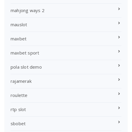
mahjong ways 2
mauslot
maxbet
maxbet sport
pola slot demo
rajamerak
roulette
rtp slot
sbobet