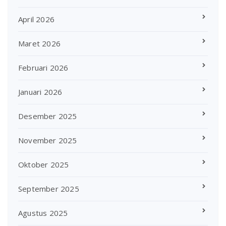
April 2026
Maret 2026
Februari 2026
Januari 2026
Desember 2025
November 2025
Oktober 2025
September 2025
Agustus 2025