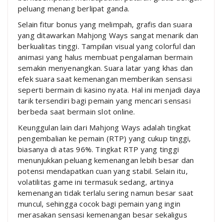
peluang menang berlipat ganda.
Selain fitur bonus yang melimpah, grafis dan suara
yang ditawarkan Mahjong Ways sangat menarik dan
berkualitas tinggi. Tampilan visual yang colorful dan
animasi yang halus membuat pengalaman bermain
semakin menyenangkan. Suara latar yang khas dan
efek suara saat kemenangan memberikan sensasi
seperti bermain di kasino nyata. Hal ini menjadi daya
tarik tersendiri bagi pemain yang mencari sensasi
berbeda saat bermain slot online.
Keunggulan lain dari Mahjong Ways adalah tingkat
pengembalian ke pemain (RTP) yang cukup tinggi,
biasanya di atas 96%. Tingkat RTP yang tinggi
menunjukkan peluang kemenangan lebih besar dan
potensi mendapatkan cuan yang stabil. Selain itu,
volatilitas game ini termasuk sedang, artinya
kemenangan tidak terlalu sering namun besar saat
muncul, sehingga cocok bagi pemain yang ingin
merasakan sensasi kemenangan besar sekaligus