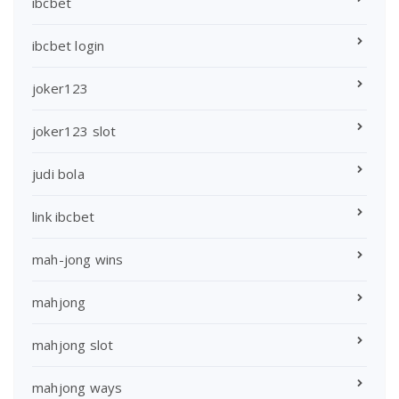
ibcbet
ibcbet login
joker123
joker123 slot
judi bola
link ibcbet
mah-jong wins
mahjong
mahjong slot
mahjong ways