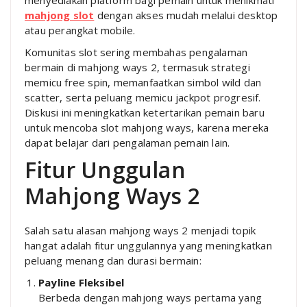
mahjong slot
dengan akses mudah melalui desktop
atau perangkat mobile.
Komunitas slot sering membahas pengalaman
bermain di mahjong ways 2, termasuk strategi
memicu free spin, memanfaatkan simbol wild dan
scatter, serta peluang memicu jackpot progresif.
Diskusi ini meningkatkan ketertarikan pemain baru
untuk mencoba slot mahjong ways, karena mereka
dapat belajar dari pengalaman pemain lain.
Fitur Unggulan
Mahjong Ways 2
Salah satu alasan mahjong ways 2 menjadi topik
hangat adalah fitur unggulannya yang meningkatkan
peluang menang dan durasi bermain:
Payline Fleksibel
Berbeda dengan mahjong ways pertama yang