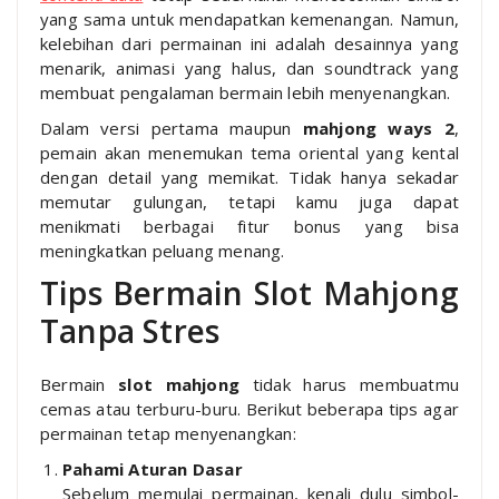
yang sama untuk mendapatkan kemenangan. Namun,
kelebihan dari permainan ini adalah desainnya yang
menarik, animasi yang halus, dan soundtrack yang
membuat pengalaman bermain lebih menyenangkan.
Dalam versi pertama maupun
mahjong ways 2
,
pemain akan menemukan tema oriental yang kental
dengan detail yang memikat. Tidak hanya sekadar
memutar gulungan, tetapi kamu juga dapat
menikmati berbagai fitur bonus yang bisa
meningkatkan peluang menang.
Tips Bermain Slot Mahjong
Tanpa Stres
Bermain
slot mahjong
tidak harus membuatmu
cemas atau terburu-buru. Berikut beberapa tips agar
permainan tetap menyenangkan:
Pahami Aturan Dasar
Sebelum memulai permainan, kenali dulu simbol-