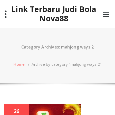
Skip
Link Terbaru Judi Bola
to
content
Nova88
Category Archives: mahjong ways 2
Home
/
Archive by category "mahjong ways 2"
26