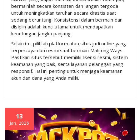
bermainlah secara konsisten dan jangan tergoda
untuk meningkatkan taruhan secara drastis saat
sedang beruntung. Konsistensi dalam bermain dan
disiplin adalah kunci utama untuk mendapatkan
keuntungan jangka panjang.
Selain itu, pilihlah platform atau situs judi online yang
terpercaya dan resmi saat bermain Mahjong Ways.
Pastikan situs tersebut memiliki lisensi resmi, sistem
keamanan yang baik, serta layanan pelanggan yang
responsif. Hal ini penting untuk menjaga keamanan
akun dan dana yang Anda miliki.
13
Jan, 2026