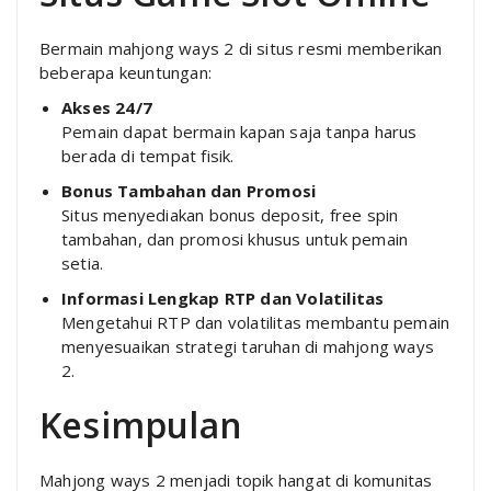
Bermain mahjong ways 2 di situs resmi memberikan
beberapa keuntungan:
Akses 24/7
Pemain dapat bermain kapan saja tanpa harus
berada di tempat fisik.
Bonus Tambahan dan Promosi
Situs menyediakan bonus deposit, free spin
tambahan, dan promosi khusus untuk pemain
setia.
Informasi Lengkap RTP dan Volatilitas
Mengetahui RTP dan volatilitas membantu pemain
menyesuaikan strategi taruhan di mahjong ways
2.
Kesimpulan
Mahjong ways 2 menjadi topik hangat di komunitas