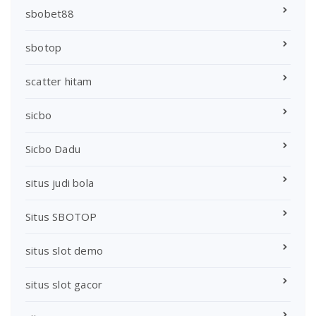
sbobet88
sbotop
scatter hitam
sicbo
Sicbo Dadu
situs judi bola
Situs SBOTOP
situs slot demo
situs slot gacor