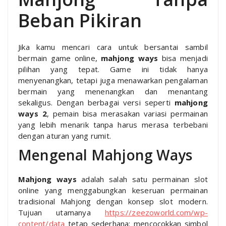
Beban Pikiran
Jika kamu mencari cara untuk bersantai sambil
bermain game online,
mahjong ways
bisa menjadi
pilihan yang tepat. Game ini tidak hanya
menyenangkan, tetapi juga menawarkan pengalaman
bermain yang menenangkan dan menantang
sekaligus. Dengan berbagai versi seperti
mahjong
ways 2
, pemain bisa merasakan variasi permainan
yang lebih menarik tanpa harus merasa terbebani
dengan aturan yang rumit.
Mengenal Mahjong Ways
Mahjong ways
adalah salah satu permainan slot
online yang menggabungkan keseruan permainan
tradisional Mahjong dengan konsep slot modern.
Tujuan utamanya
https://zeezoworld.com/wp-
content/data
tetap sederhana: mencocokkan simbol