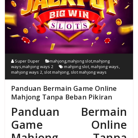
Super Duper
mahjong
,
mahjong slot
,
mahjong
ways
,
mahjong ways 2
mahjong slot
,
mahjong ways
,
mahjong ways 2
,
slot mahjong
,
slot mahjong ways
Panduan Bermain Game Online
Mahjong Tanpa Beban Pikiran
Panduan Bermain
Game Online
Mahjong Tanpa