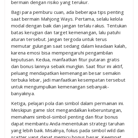
bermain dengan risiko yang terukur.
Bagi para pemburu cuan, ada beberapa tips penting
saat bermain Mahjong Ways. Pertama, selalu kelola
modal dengan baik dan jangan terlalu rakus. Tentukan
batas kerugian dan target kemenangan, lalu patuhi
aturan tersebut. Jangan tergoda untuk terus
memutar gulungan saat sedang dalam keadaan kalah,
karena emosi bisa mempengaruhi pengambilan
keputusan. Kedua, manfaatkan fitur putaran gratis
dan bonus lainnya sebaik mungkin. Saat fitur ini aktif,
peluang mendapatkan kemenangan besar semakin
terbuka lebar, jadi manfaatkan kesempatan tersebut
untuk mengumpulkan kemenangan sebanyak-
banyaknya.
Ketiga, pelajari pola dan simbol dalam permainan ini.
Meskipun game slot mengandalkan keberuntungan,
memahami simbol-simbol penting dan fitur bonus
dapat membantu Anda menentukan strategi taruhan
yang lebih baik. Misalnya, fokus pada simbol wild dan
scatter yang dapat memicu bonus besar. Keempat,