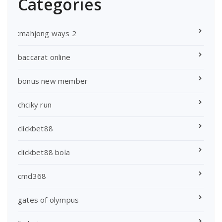
Categories
:mahjong ways 2
baccarat online
bonus new member
chciky run
clickbet88
clickbet88 bola
cmd368
gates of olympus