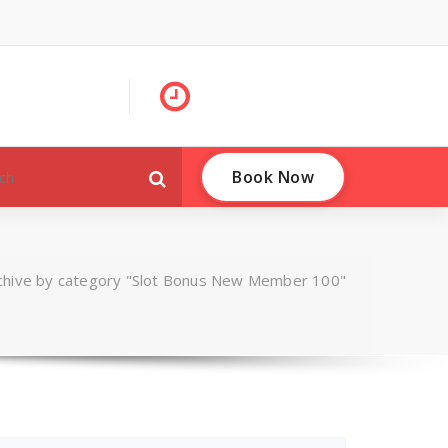
Book Now
chive by category "Slot Bonus New Member 100"