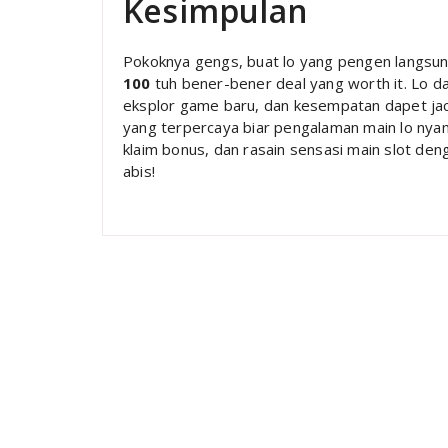
Kesimpulan
Pokoknya gengs, buat lo yang pengen langsung
100
tuh bener-bener deal yang worth it. Lo 
eksplor game baru, dan kesempatan dapet jack
yang terpercaya biar pengalaman main lo nyam
klaim bonus, dan rasain sensasi main slot de
abis!