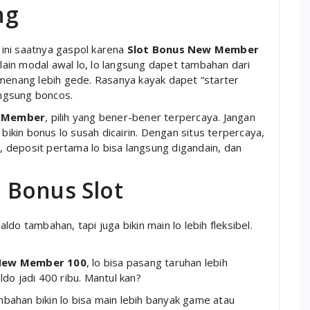
ng
, ini saatnya gaspol karena
Slot Bonus New Member
elain modal awal lo, lo langsung dapet tambahan dari
menang lebih gede. Rasanya kayak dapet “starter
angsung boncos.
w Member
, pilih yang bener-bener terpercaya. Jangan
 bikin bonus lo susah dicairin. Dengan situs terpercaya,
, deposit pertama lo bisa langsung digandain, dan
 Bonus Slot
do tambahan, tapi juga bikin main lo lebih fleksibel.
 New Member 100
, lo bisa pasang taruhan lebih
ldo jadi 400 ribu. Mantul kan?
bahan bikin lo bisa main lebih banyak game atau