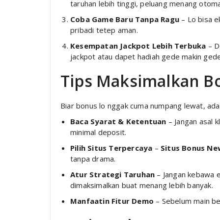
taruhan lebih tinggi, peluang menang otomat
Coba Game Baru Tanpa Ragu
– Lo bisa e
pribadi tetep aman.
Kesempatan Jackpot Lebih Terbuka
– D
jackpot atau dapet hadiah gede makin gede
Tips Maksimalkan 
Biar bonus lo nggak cuma numpang lewat, ad
Baca Syarat & Ketentuan
– Jangan asal k
minimal deposit.
Pilih Situs Terpercaya
–
Situs Bonus N
tanpa drama.
Atur Strategi Taruhan
– Jangan kebawa em
dimaksimalkan buat menang lebih banyak.
Manfaatin Fitur Demo
– Sebelum main be