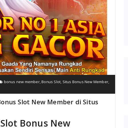
bonus new member
,
Bonus Slot
,
Situs Bonus New Member
,
onus Slot New Member di Situs
 Slot Bonus New