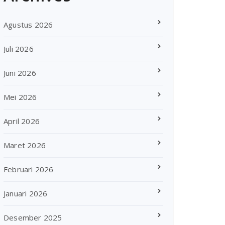
Agustus 2026
Juli 2026
Juni 2026
Mei 2026
April 2026
Maret 2026
Februari 2026
Januari 2026
Desember 2025