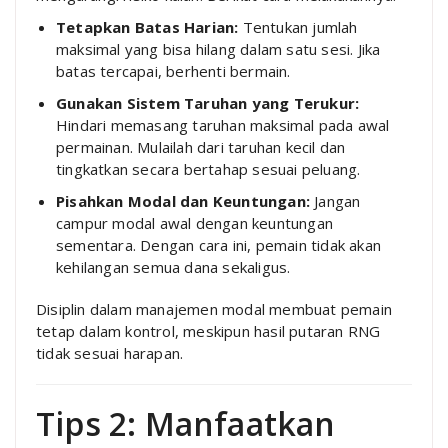
Tetapkan Batas Harian:
Tentukan jumlah
maksimal yang bisa hilang dalam satu sesi. Jika
batas tercapai, berhenti bermain.
Gunakan Sistem Taruhan yang Terukur:
Hindari memasang taruhan maksimal pada awal
permainan. Mulailah dari taruhan kecil dan
tingkatkan secara bertahap sesuai peluang.
Pisahkan Modal dan Keuntungan:
Jangan
campur modal awal dengan keuntungan
sementara. Dengan cara ini, pemain tidak akan
kehilangan semua dana sekaligus.
Disiplin dalam manajemen modal membuat pemain
tetap dalam kontrol, meskipun hasil putaran RNG
tidak sesuai harapan.
Tips 2: Manfaatkan