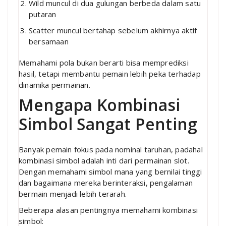
Wild muncul di dua gulungan berbeda dalam satu
putaran
Scatter muncul bertahap sebelum akhirnya aktif
bersamaan
Memahami pola bukan berarti bisa memprediksi
hasil, tetapi membantu pemain lebih peka terhadap
dinamika permainan.
Mengapa Kombinasi
Simbol Sangat Penting
Banyak pemain fokus pada nominal taruhan, padahal
kombinasi simbol adalah inti dari permainan slot.
Dengan memahami simbol mana yang bernilai tinggi
dan bagaimana mereka berinteraksi, pengalaman
bermain menjadi lebih terarah.
Beberapa alasan pentingnya memahami kombinasi
simbol: