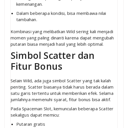
kemenangan.
Dalam beberapa kondisi, bisa membawa nilai
tambahan.
Kombinasi yang melibatkan Wild sering kali menjadi
momen yang paling dinanti karena dapat mengubah
putaran biasa menjadi hasil yang lebih optimal.
Simbol Scatter dan
Fitur Bonus
Selain Wild, ada juga simbol Scatter yang tak kalah
penting. Scatter biasanya tidak harus berada dalam
satu garis tertentu untuk memberikan efek. Selama
jumlahnya memenuhi syarat, fitur bonus bisa aktif.
Pada Spaceman Slot, kemunculan beberapa Scatter
sekaligus dapat memicu:
Putaran gratis