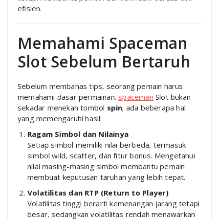
efisien.
Memahami Spaceman
Slot Sebelum Bertaruh
Sebelum membahas tips, seorang pemain harus
memahami dasar permainan.
spaceman
Slot bukan
sekadar menekan tombol
spin
; ada beberapa hal
yang memengaruhi hasil:
Ragam Simbol dan Nilainya
Setiap simbol memiliki nilai berbeda, termasuk
simbol wild, scatter, dan fitur bonus. Mengetahui
nilai masing-masing simbol membantu pemain
membuat keputusan taruhan yang lebih tepat.
Volatilitas dan RTP (Return to Player)
Volatilitas tinggi berarti kemenangan jarang tetapi
besar, sedangkan volatilitas rendah menawarkan