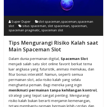
Super Duper
slot spaceman
,
spaceman
,
spaceman
slot
situs spaceman
,
slot spaceman
,
spaceman
,
spaceman pragmatic
,
spaceman slot
Tips Mengurangi Risiko Kalah saat
Main Spaceman Slot
Dalam dunia permainan digital,
Spaceman Slot
menjadi salah satu slot online favorit berkat tema
luar angkasa yang futuristik, animasi memukau, dan
fitur bonus interaktif. Namun, seperti semua
permainan slot, ada risiko kalah yang selalu
menghantui pemain. Bagi mereka yang ingin
menikmati permainan tanpa kehilangan kontrol
,
strategi yang tepat sangat penting. Mengurangi
risiko kalah bukan berarti menjamin kemenangan,
tetapi membantu pemain bermain lebih cerdas dan