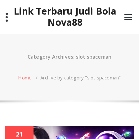
Skip
Link Terbaru Judi Bola
to
content
Nova88
Category Archives: slot spaceman
Home
/
Archive by category "slot spaceman"
21