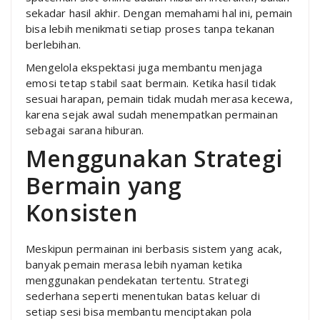
sekadar hasil akhir. Dengan memahami hal ini, pemain
bisa lebih menikmati setiap proses tanpa tekanan
berlebihan.
Mengelola ekspektasi juga membantu menjaga
emosi tetap stabil saat bermain. Ketika hasil tidak
sesuai harapan, pemain tidak mudah merasa kecewa,
karena sejak awal sudah menempatkan permainan
sebagai sarana hiburan.
Menggunakan Strategi
Bermain yang
Konsisten
Meskipun permainan ini berbasis sistem yang acak,
banyak pemain merasa lebih nyaman ketika
menggunakan pendekatan tertentu. Strategi
sederhana seperti menentukan batas keluar di
setiap sesi bisa membantu menciptakan pola