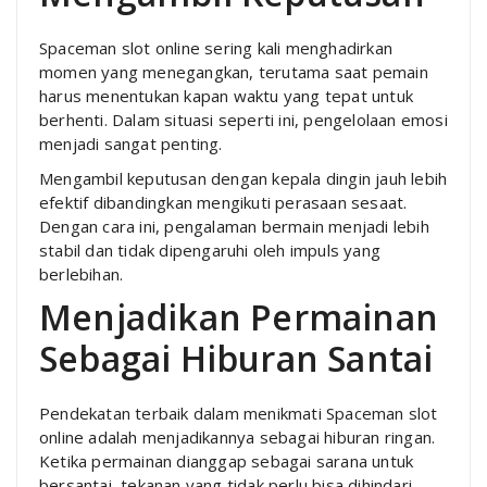
Spaceman slot online sering kali menghadirkan
momen yang menegangkan, terutama saat pemain
harus menentukan kapan waktu yang tepat untuk
berhenti. Dalam situasi seperti ini, pengelolaan emosi
menjadi sangat penting.
Mengambil keputusan dengan kepala dingin jauh lebih
efektif dibandingkan mengikuti perasaan sesaat.
Dengan cara ini, pengalaman bermain menjadi lebih
stabil dan tidak dipengaruhi oleh impuls yang
berlebihan.
Menjadikan Permainan
Sebagai Hiburan Santai
Pendekatan terbaik dalam menikmati Spaceman slot
online adalah menjadikannya sebagai hiburan ringan.
Ketika permainan dianggap sebagai sarana untuk
bersantai, tekanan yang tidak perlu bisa dihindari.