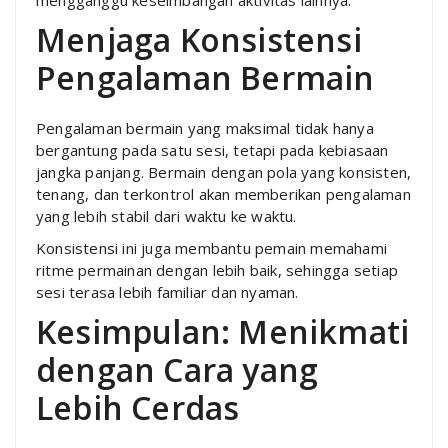
Menjaga Konsistensi
Pengalaman Bermain
Pengalaman bermain yang maksimal tidak hanya
bergantung pada satu sesi, tetapi pada kebiasaan
jangka panjang. Bermain dengan pola yang konsisten,
tenang, dan terkontrol akan memberikan pengalaman
yang lebih stabil dari waktu ke waktu.
Konsistensi ini juga membantu pemain memahami
ritme permainan dengan lebih baik, sehingga setiap
sesi terasa lebih familiar dan nyaman.
Kesimpulan: Menikmati
dengan Cara yang
Lebih Cerdas