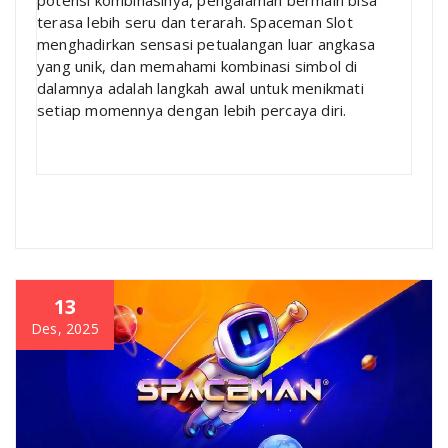
terasa lebih seru dan terarah. Spaceman Slot
menghadirkan sensasi petualangan luar angkasa
yang unik, dan memahami kombinasi simbol di
dalamnya adalah langkah awal untuk menikmati
setiap momennya dengan lebih percaya diri.
13
Des, 2025