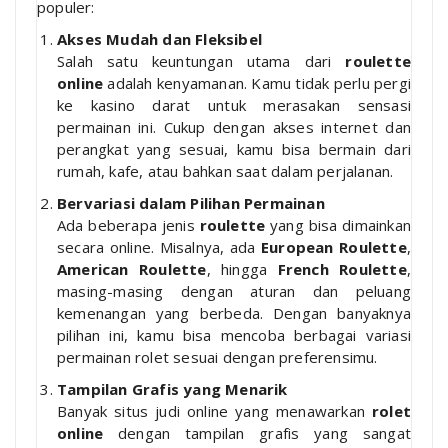
populer:
Akses Mudah dan Fleksibel
Salah satu keuntungan utama dari
roulette
online
adalah kenyamanan. Kamu tidak perlu pergi
ke kasino darat untuk merasakan sensasi
permainan ini. Cukup dengan akses internet dan
perangkat yang sesuai, kamu bisa bermain dari
rumah, kafe, atau bahkan saat dalam perjalanan.
Bervariasi dalam Pilihan Permainan
Ada beberapa jenis
roulette
yang bisa dimainkan
secara online. Misalnya, ada
European Roulette
,
American Roulette
, hingga
French Roulette
,
masing-masing dengan aturan dan peluang
kemenangan yang berbeda. Dengan banyaknya
pilihan ini, kamu bisa mencoba berbagai variasi
permainan rolet sesuai dengan preferensimu.
Tampilan Grafis yang Menarik
Banyak situs judi online yang menawarkan
rolet
online
dengan tampilan grafis yang sangat