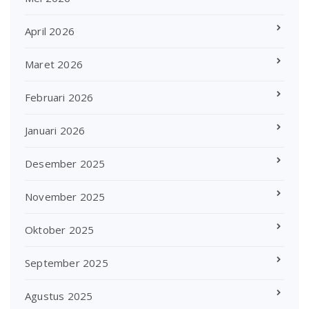
April 2026
Maret 2026
Februari 2026
Januari 2026
Desember 2025
November 2025
Oktober 2025
September 2025
Agustus 2025