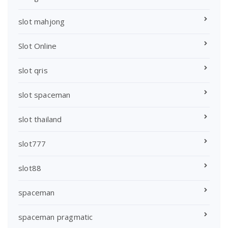
slot mahjong
Slot Online
slot qris
slot spaceman
slot thailand
slot777
slot88
spaceman
spaceman pragmatic