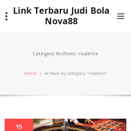
Skip
Link Terbaru Judi Bola
to
content
Nova88
Category Archives: roulette
Home
/
Archive by category "roulette"
15