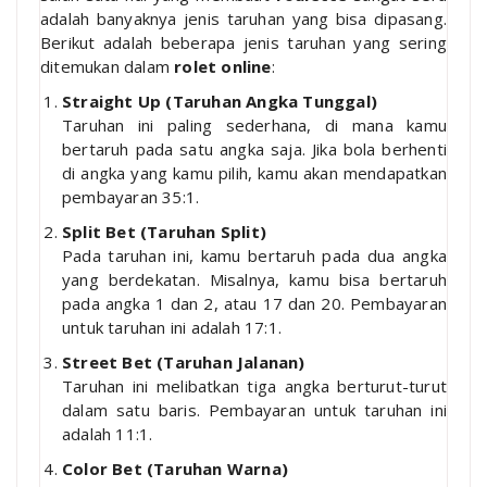
adalah banyaknya jenis taruhan yang bisa dipasang.
Berikut adalah beberapa jenis taruhan yang sering
ditemukan dalam
rolet online
:
Straight Up (Taruhan Angka Tunggal)
Taruhan ini paling sederhana, di mana kamu
bertaruh pada satu angka saja. Jika bola berhenti
di angka yang kamu pilih, kamu akan mendapatkan
pembayaran 35:1.
Split Bet (Taruhan Split)
Pada taruhan ini, kamu bertaruh pada dua angka
yang berdekatan. Misalnya, kamu bisa bertaruh
pada angka 1 dan 2, atau 17 dan 20. Pembayaran
untuk taruhan ini adalah 17:1.
Street Bet (Taruhan Jalanan)
Taruhan ini melibatkan tiga angka berturut-turut
dalam satu baris. Pembayaran untuk taruhan ini
adalah 11:1.
Color Bet (Taruhan Warna)