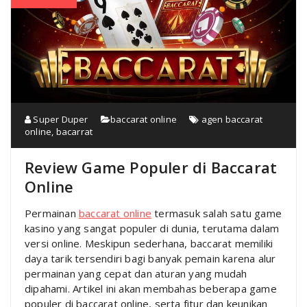
Super Duper
baccarat online
agen baccarat
online
,
bacarrat
Review Game Populer di Baccarat
Online
Permainan
baccarat online
termasuk salah satu game
kasino yang sangat populer di dunia, terutama dalam
versi online. Meskipun sederhana, baccarat memiliki
daya tarik tersendiri bagi banyak pemain karena alur
permainan yang cepat dan aturan yang mudah
dipahami. Artikel ini akan membahas beberapa game
populer di baccarat online, serta fitur dan keunikan