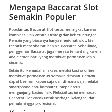
Mengapa Baccarat Slot
Semakin Populer
Popularitas Baccarat Slot terus meningkat karena
kombinasi unik antara strategi dan keberuntungan.
Pemain yang biasanya hanya menikmati slot, kini
tertarik mencoba taruhan ala Baccarat. Sebaliknya,
penggemar Baccarat juga merasa tertantang karena
ada elemen baru yang membuat permainan lebih
dinamis.
Selain itu, kemudahan akses melalui kasino online
membuat permainan ini semakin diminati. Pemain
dapat bermain kapan saja dan di mana saja melalui
smartphone atau komputer, tanpa harus
mengunjungi kasino fisik. Fleksibilitas ini membuat
Baccarat Slot cocok untuk berbagai kalangan, dari
pemula hingga profesional.