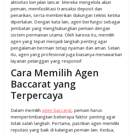
aktivitas berjalan lancar. Mereka mengelola akun
pemain, memfasilitasi transaksi deposit dan
penarikan, serta memberikan dukungan teknis ketika
diperlukan. Dengan kata lain, agen berfungsi sebagai
jembatan yang menghubungkan pemain dengan
sistem permainan utama. Oleh karena itu, memilih
agen yang tepat menjadi langkah penting agar
pengalaman bermain tetap nyaman dan aman. Selain
itu, agen yang profesional juga biasanya menawarkan
layanan pelanggan yang responsif.
Cara Memilih Agen
Baccarat yang
Terpercaya
Dalam memilih
agen baccarat
, pemain harus
mempertimbangkan beberapa faktor penting agar
tidak salah langkah. Pertama, pastikan agen memiliki
reputasi yang baik di kalangan pemain lain. Kedua,