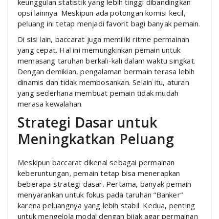
keunggulan statistik yang lebih tinggi dibandingkan
opsi lainnya. Meskipun ada potongan komisi kecil,
peluang ini tetap menjadi favorit bagi banyak pemain.
Di sisi lain, baccarat juga memiliki ritme permainan
yang cepat. Hal ini memungkinkan pemain untuk
memasang taruhan berkali-kali dalam waktu singkat.
Dengan demikian, pengalaman bermain terasa lebih
dinamis dan tidak membosankan. Selain itu, aturan
yang sederhana membuat pemain tidak mudah
merasa kewalahan.
Strategi Dasar untuk
Meningkatkan Peluang
Meskipun baccarat dikenal sebagai permainan
keberuntungan, pemain tetap bisa menerapkan
beberapa strategi dasar. Pertama, banyak pemain
menyarankan untuk fokus pada taruhan “Banker”
karena peluangnya yang lebih stabil. Kedua, penting
untuk mengelola modal dengan bijak agar permainan