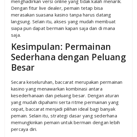
menghadirkan versi online yang tidak kalah menarik.
Dengan fitur live dealer, pemain tetap bisa
merasakan suasana kasino tanpa harus datang
langsung. Selain itu, akses yang mudah membuat
siapa pun dapat bermain kapan saja dan di mana
saja.
Kesimpulan: Permainan
Sederhana dengan Peluang
Besar
Secara keseluruhan, baccarat merupakan permainan
kasino yang menawarkan kombinasi antara
kesederhanaan dan peluang besar. Dengan aturan
yang mudah dipahami serta ritme permainan yang
cepat, baccarat menjadi pilihan ideal bagi banyak
pemain. Selain itu, strategi dasar yang sederhana
memungkinkan pemain untuk bermain dengan lebih
percaya diri.