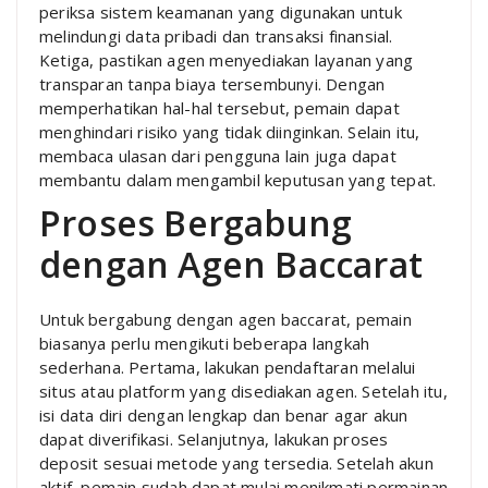
periksa sistem keamanan yang digunakan untuk
melindungi data pribadi dan transaksi finansial.
Ketiga, pastikan agen menyediakan layanan yang
transparan tanpa biaya tersembunyi. Dengan
memperhatikan hal-hal tersebut, pemain dapat
menghindari risiko yang tidak diinginkan. Selain itu,
membaca ulasan dari pengguna lain juga dapat
membantu dalam mengambil keputusan yang tepat.
Proses Bergabung
dengan Agen Baccarat
Untuk bergabung dengan agen baccarat, pemain
biasanya perlu mengikuti beberapa langkah
sederhana. Pertama, lakukan pendaftaran melalui
situs atau platform yang disediakan agen. Setelah itu,
isi data diri dengan lengkap dan benar agar akun
dapat diverifikasi. Selanjutnya, lakukan proses
deposit sesuai metode yang tersedia. Setelah akun
aktif, pemain sudah dapat mulai menikmati permainan