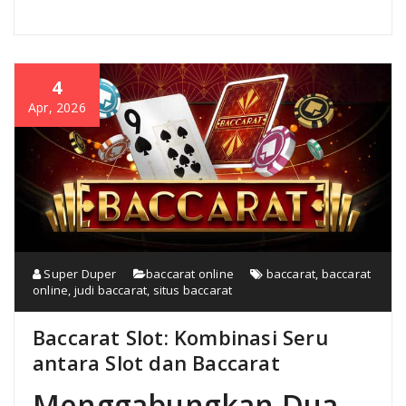
4
Apr, 2026
Super Duper
baccarat online
baccarat
,
baccarat
online
,
judi baccarat
,
situs baccarat
Baccarat Slot: Kombinasi Seru
antara Slot dan Baccarat
Menggabungkan Dua