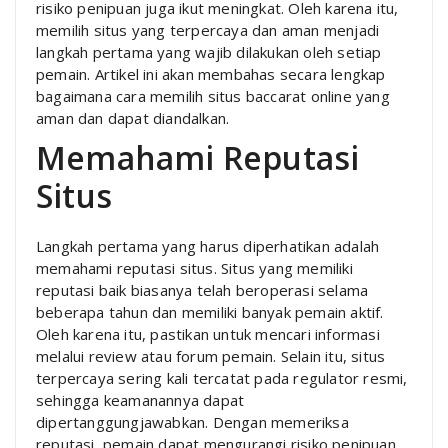
risiko penipuan juga ikut meningkat. Oleh karena itu,
memilih situs yang terpercaya dan aman menjadi
langkah pertama yang wajib dilakukan oleh setiap
pemain. Artikel ini akan membahas secara lengkap
bagaimana cara memilih situs baccarat online yang
aman dan dapat diandalkan.
Memahami Reputasi
Situs
Langkah pertama yang harus diperhatikan adalah
memahami reputasi situs. Situs yang memiliki
reputasi baik biasanya telah beroperasi selama
beberapa tahun dan memiliki banyak pemain aktif.
Oleh karena itu, pastikan untuk mencari informasi
melalui review atau forum pemain. Selain itu, situs
terpercaya sering kali tercatat pada regulator resmi,
sehingga keamanannya dapat
dipertanggungjawabkan. Dengan memeriksa
reputasi, pemain dapat mengurangi risiko penipuan.