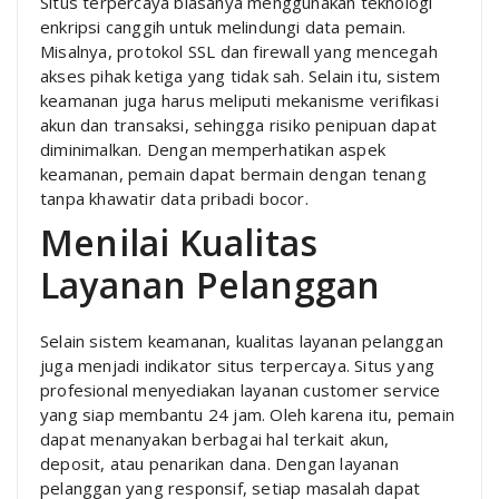
Situs terpercaya biasanya menggunakan teknologi
enkripsi canggih untuk melindungi data pemain.
Misalnya, protokol SSL dan firewall yang mencegah
akses pihak ketiga yang tidak sah. Selain itu, sistem
keamanan juga harus meliputi mekanisme verifikasi
akun dan transaksi, sehingga risiko penipuan dapat
diminimalkan. Dengan memperhatikan aspek
keamanan, pemain dapat bermain dengan tenang
tanpa khawatir data pribadi bocor.
Menilai Kualitas
Layanan Pelanggan
Selain sistem keamanan, kualitas layanan pelanggan
juga menjadi indikator situs terpercaya. Situs yang
profesional menyediakan layanan customer service
yang siap membantu 24 jam. Oleh karena itu, pemain
dapat menanyakan berbagai hal terkait akun,
deposit, atau penarikan dana. Dengan layanan
pelanggan yang responsif, setiap masalah dapat