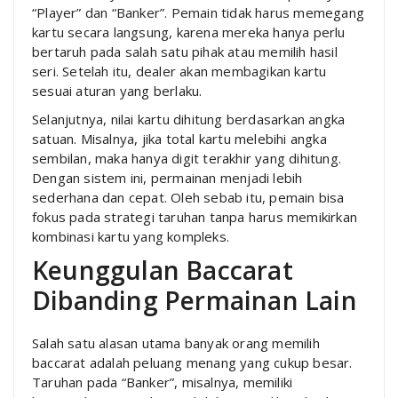
“Player” dan “Banker”. Pemain tidak harus memegang
kartu secara langsung, karena mereka hanya perlu
bertaruh pada salah satu pihak atau memilih hasil
seri. Setelah itu, dealer akan membagikan kartu
sesuai aturan yang berlaku.
Selanjutnya, nilai kartu dihitung berdasarkan angka
satuan. Misalnya, jika total kartu melebihi angka
sembilan, maka hanya digit terakhir yang dihitung.
Dengan sistem ini, permainan menjadi lebih
sederhana dan cepat. Oleh sebab itu, pemain bisa
fokus pada strategi taruhan tanpa harus memikirkan
kombinasi kartu yang kompleks.
Keunggulan Baccarat
Dibanding Permainan Lain
Salah satu alasan utama banyak orang memilih
baccarat adalah peluang menang yang cukup besar.
Taruhan pada “Banker”, misalnya, memiliki