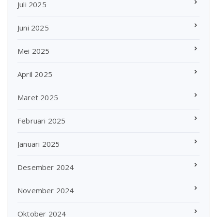
Juli 2025
Juni 2025
Mei 2025
April 2025
Maret 2025
Februari 2025
Januari 2025
Desember 2024
November 2024
Oktober 2024