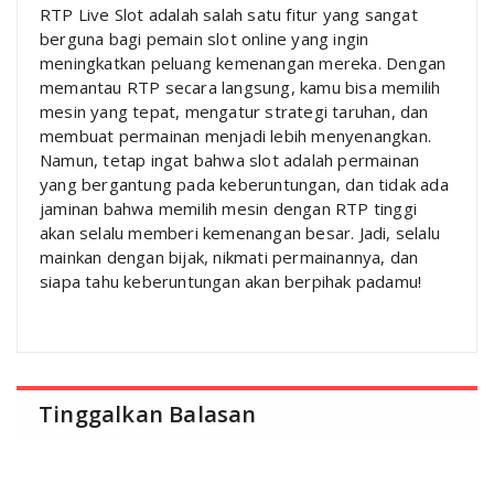
RTP Live Slot adalah salah satu fitur yang sangat
berguna bagi pemain slot online yang ingin
meningkatkan peluang kemenangan mereka. Dengan
memantau RTP secara langsung, kamu bisa memilih
mesin yang tepat, mengatur strategi taruhan, dan
membuat permainan menjadi lebih menyenangkan.
Namun, tetap ingat bahwa slot adalah permainan
yang bergantung pada keberuntungan, dan tidak ada
jaminan bahwa memilih mesin dengan RTP tinggi
akan selalu memberi kemenangan besar. Jadi, selalu
mainkan dengan bijak, nikmati permainannya, dan
siapa tahu keberuntungan akan berpihak padamu!
Tinggalkan Balasan