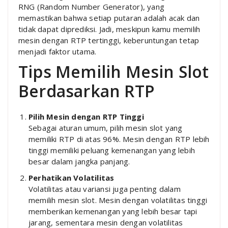
RNG (Random Number Generator), yang
memastikan bahwa setiap putaran adalah acak dan
tidak dapat diprediksi. Jadi, meskipun kamu memilih
mesin dengan RTP tertinggi, keberuntungan tetap
menjadi faktor utama.
Tips Memilih Mesin Slot
Berdasarkan RTP
Pilih Mesin dengan RTP Tinggi
Sebagai aturan umum, pilih mesin slot yang
memiliki RTP di atas 96%. Mesin dengan RTP lebih
tinggi memiliki peluang kemenangan yang lebih
besar dalam jangka panjang.
Perhatikan Volatilitas
Volatilitas atau variansi juga penting dalam
memilih mesin slot. Mesin dengan volatilitas tinggi
memberikan kemenangan yang lebih besar tapi
jarang, sementara mesin dengan volatilitas