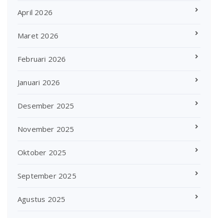
April 2026
Maret 2026
Februari 2026
Januari 2026
Desember 2025
November 2025
Oktober 2025
September 2025
Agustus 2025