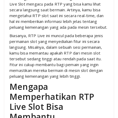
Live Slot mengacu pada RTP yang bisa kamu lihat
secara langsung saat bermain. Artinya, kamu bisa
mengetahui RTP slot saat ini secara real-time, dan
hal ini memberikan informasi lebih jelas tentang
peluang kemenangan yang ada pada mesin tersebut.
Biasanya, RTP Live ini muncul pada beberapa jenis
permainan slot yang menyediakan fitur ini secara
langsung. Misalnya, dalam sebuah sesi permainan,
kamu bisa memantau apakah RTP dari mesin slot
tersebut sedang tinggi atau rendah pada saat itu.
Fitur ini cukup membantu bagi pemain yang ingin
memastikan mereka bermain di mesin slot dengan
peluang kemenangan yang lebih tinggi.
Mengapa
Memperhatikan RTP
Live Slot Bisa
Membantu