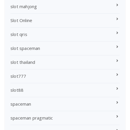
slot mahjong
Slot Online
slot qris
slot spaceman
slot thailand
slot777
slot88
spaceman
spaceman pragmatic