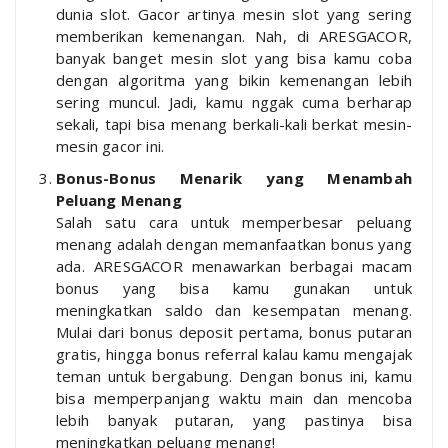
dunia slot. Gacor artinya mesin slot yang sering
memberikan kemenangan. Nah, di ARESGACOR,
banyak banget mesin slot yang bisa kamu coba
dengan algoritma yang bikin kemenangan lebih
sering muncul. Jadi, kamu nggak cuma berharap
sekali, tapi bisa menang berkali-kali berkat mesin-
mesin gacor ini.
Bonus-Bonus Menarik yang Menambah
Peluang Menang
Salah satu cara untuk memperbesar peluang
menang adalah dengan memanfaatkan bonus yang
ada. ARESGACOR menawarkan berbagai macam
bonus yang bisa kamu gunakan untuk
meningkatkan saldo dan kesempatan menang.
Mulai dari bonus deposit pertama, bonus putaran
gratis, hingga bonus referral kalau kamu mengajak
teman untuk bergabung. Dengan bonus ini, kamu
bisa memperpanjang waktu main dan mencoba
lebih banyak putaran, yang pastinya bisa
meningkatkan peluang menang!