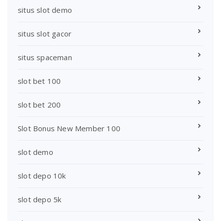
situs slot demo
situs slot gacor
situs spaceman
slot bet 100
slot bet 200
Slot Bonus New Member 100
slot demo
slot depo 10k
slot depo 5k