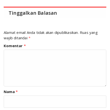
Tinggalkan Balasan
Alamat email Anda tidak akan dipublikasikan.
Ruas yang
wajib ditandai
*
Komentar
*
Nama
*