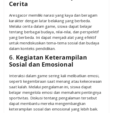
Cerita
Aresgacor memiliki narasi yang kaya dan beragam
karakter dengan latar belakang yang berbeda.
Melalui cerita dalam game, siswa dapat belajar
tentang berbagai budaya, nilai-nilai, dan perspektif
yang berbeda. Ini dapat menjadi alat yang efektif
untuk mendiskusikan tema-tema sosial dan budaya
dalam konteks pendidikan.
6.
Kegiatan Keterampilan
Sosial dan Emosional
Interaksi dalam game sering kali melibatkan emosi,
seperti kegembiraan saat menang atau kekecewaan
saat kalah. Melalui pengalaman ini, siswa dapat
belajar mengelola emosi dan memahami pentingnya
sportivitas. Diskusi tentang pengalaman tersebut
dapat membantu mereka mengembangkan
keterampilan sosial dan emosional yang lebih baik.