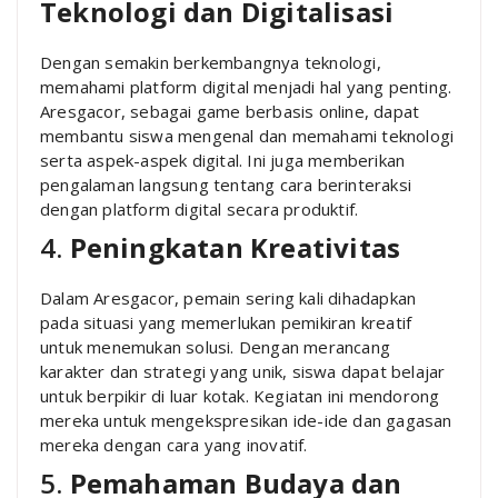
Teknologi dan Digitalisasi
Dengan semakin berkembangnya teknologi,
memahami platform digital menjadi hal yang penting.
Aresgacor, sebagai game berbasis online, dapat
membantu siswa mengenal dan memahami teknologi
serta aspek-aspek digital. Ini juga memberikan
pengalaman langsung tentang cara berinteraksi
dengan platform digital secara produktif.
4.
Peningkatan Kreativitas
Dalam Aresgacor, pemain sering kali dihadapkan
pada situasi yang memerlukan pemikiran kreatif
untuk menemukan solusi. Dengan merancang
karakter dan strategi yang unik, siswa dapat belajar
untuk berpikir di luar kotak. Kegiatan ini mendorong
mereka untuk mengekspresikan ide-ide dan gagasan
mereka dengan cara yang inovatif.
5.
Pemahaman Budaya dan