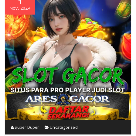
1
Nov, 2024
Super Duper
Uncategorized