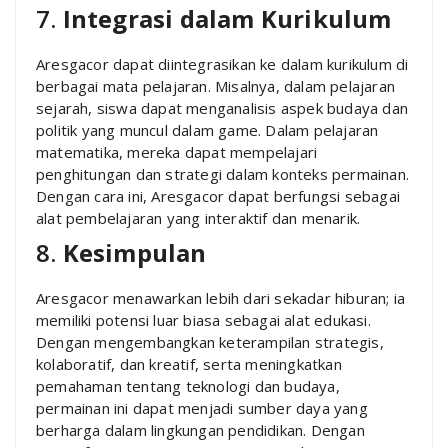
7.
Integrasi dalam Kurikulum
Aresgacor dapat diintegrasikan ke dalam kurikulum di
berbagai mata pelajaran. Misalnya, dalam pelajaran
sejarah, siswa dapat menganalisis aspek budaya dan
politik yang muncul dalam game. Dalam pelajaran
matematika, mereka dapat mempelajari
penghitungan dan strategi dalam konteks permainan.
Dengan cara ini, Aresgacor dapat berfungsi sebagai
alat pembelajaran yang interaktif dan menarik.
8.
Kesimpulan
Aresgacor menawarkan lebih dari sekadar hiburan; ia
memiliki potensi luar biasa sebagai alat edukasi.
Dengan mengembangkan keterampilan strategis,
kolaboratif, dan kreatif, serta meningkatkan
pemahaman tentang teknologi dan budaya,
permainan ini dapat menjadi sumber daya yang
berharga dalam lingkungan pendidikan. Dengan