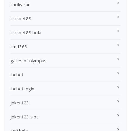
chciky run
clickbet88
clickbet88 bola
cmd368
gates of olympus
ibcbet
ibcbet login
joker123
joker123 slot
judi bola