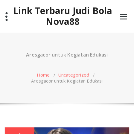
Skip
Link Terbaru Judi Bola
to
content
Nova88
Aresgacor untuk Kegiatan Edukasi
Home
/
Uncategorized
/
Aresgacor untuk Kegiatan Edukasi