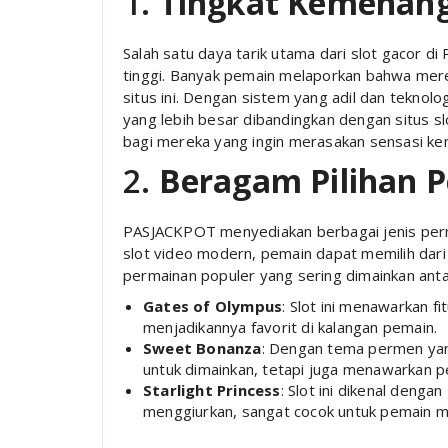
1.
Tingkat Kemenang
Salah satu daya tarik utama dari slot gacor 
tinggi. Banyak pemain melaporkan bahwa mer
situs ini. Dengan sistem yang adil dan tekn
yang lebih besar dibandingkan dengan situs slo
bagi mereka yang ingin merasakan sensasi ke
2.
Beragam Pilihan 
PASJACKPOT menyediakan berbagai jenis permai
slot video modern, pemain dapat memilih dar
permainan populer yang sering dimainkan antar
Gates of Olympus
: Slot ini menawarkan f
menjadikannya favorit di kalangan pemain.
Sweet Bonanza
: Dengan tema permen yan
untuk dimainkan, tetapi juga menawarkan 
Starlight Princess
: Slot ini dikenal deng
menggiurkan, sangat cocok untuk pemain m