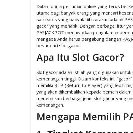
Dalam dunia perjudian online yang terus berke
utama bagi banyak orang yang mencari kesena
satu situs yang banyak dibicarakan adalah PA
gacor yang menarik. Dengan berbagai fitur y
PASJACKPOT menawarkan pengalaman bermain y
mengapa Anda harus bergabung dengan PASJ
besar dari slot gacor.
Apa Itu Slot Gacor?
Slot gacor adalah istilah yang digunakan untu
kemenangan tinggi. Dalam konteks ini, “gacor
memiliki RTP (Return to Player) yang lebih ti
yang akan dikembalikan kepada pemain dalam 
menemukan berbagai jenis slot gacor yang me
kemenangan.
Mengapa Memilih P