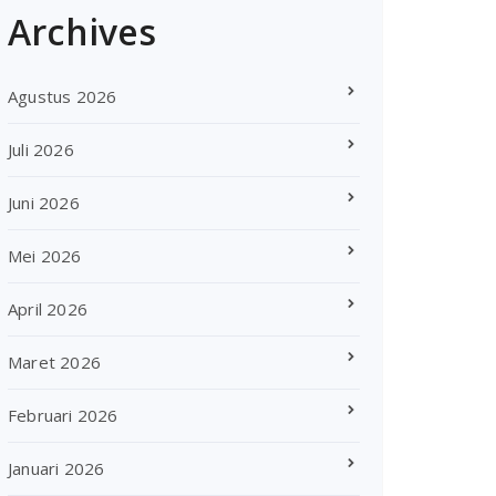
Archives
Agustus 2026
Juli 2026
Juni 2026
Mei 2026
April 2026
Maret 2026
Februari 2026
Januari 2026