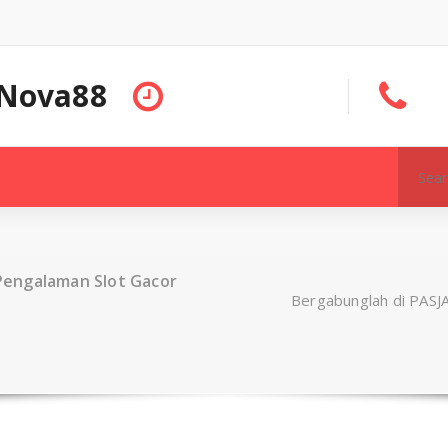
 Nova88
Search
for:
Pengalaman Slot Gacor
Bergabunglah di PASJ