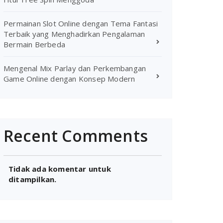
Permainan Slot Online dengan Tema Fantasi
Terbaik yang Menghadirkan Pengalaman
Bermain Berbeda
Mengenal Mix Parlay dan Perkembangan
Game Online dengan Konsep Modern
Recent Comments
Tidak ada komentar untuk
ditampilkan.