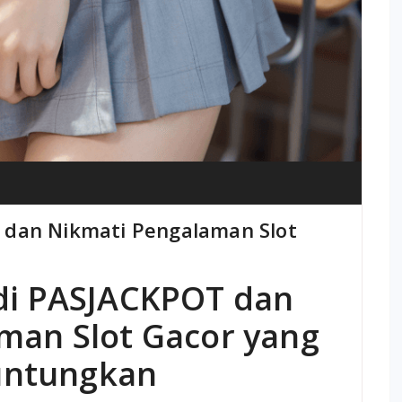
 dan Nikmati Pengalaman Slot
di PASJACKPOT dan
man Slot Gacor yang
ntungkan