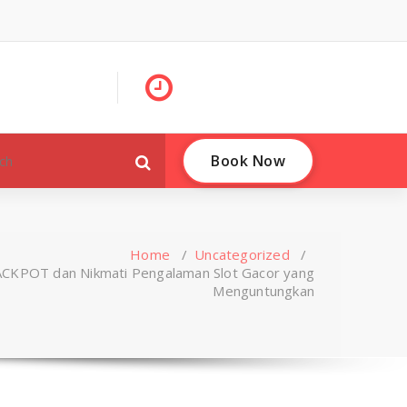
Book Now
Home
/
Uncategorized
/
ACKPOT dan Nikmati Pengalaman Slot Gacor yang
Menguntungkan