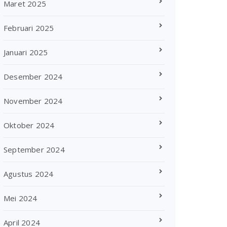
Maret 2025
Februari 2025
Januari 2025
Desember 2024
November 2024
Oktober 2024
September 2024
Agustus 2024
Mei 2024
April 2024