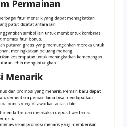
lam Permainan
berbagai fitur menarik yang dapat meningkatkan
g patut dicatat antara lain:
enggantikan simbol lain untuk membentuk kombinasi
 memicu fitur bonus.
kan putaran gratis yang memungkinkan mereka untuk
ahan, meningkatkan peluang menang.
berikan kesempatan untuk meningkatkan kemenangan
putaran lebih menguntungkan.
i Menarik
nus dan promosi yang menarik. Pemain baru dapat
kan, sementara pemain lama bisa mendapatkan
pa bonus yang ditawarkan antara lain:
at mendaftar dan melakukan deposit pertama,
ermain.
T menawarkan promosi menarik yang memberikan