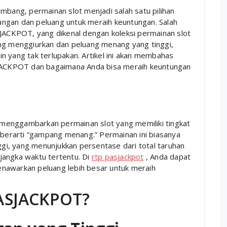
mbang, permainan slot menjadi salah satu pilihan
ngan dan peluang untuk meraih keuntungan. Salah
SJACKPOT, yang dikenal dengan koleksi permainan slot
ang menggiurkan dan peluang menang yang tinggi,
ang tak terlupakan. Artikel ini akan membahas
ACKPOT dan bagaimana Anda bisa meraih keuntungan
k menggambarkan permainan slot yang memiliki tingkat
” berarti “gampang menang.” Permainan ini biasanya
nggi, yang menunjukkan persentase dari total taruhan
jangka waktu tertentu. Di
rtp pasjackpot
, Anda dapat
nawarkan peluang lebih besar untuk meraih
ASJACKPOT?