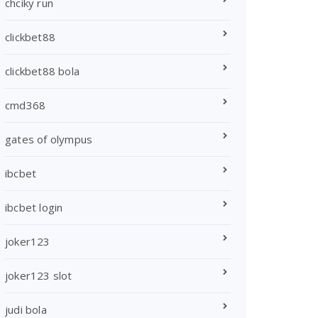
chciky run
clickbet88
clickbet88 bola
cmd368
gates of olympus
ibcbet
ibcbet login
joker123
joker123 slot
judi bola