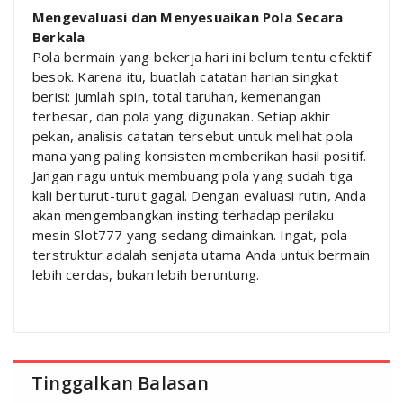
Mengevaluasi dan Menyesuaikan Pola Secara
Berkala
Pola bermain yang bekerja hari ini belum tentu efektif
besok. Karena itu, buatlah catatan harian singkat
berisi: jumlah spin, total taruhan, kemenangan
terbesar, dan pola yang digunakan. Setiap akhir
pekan, analisis catatan tersebut untuk melihat pola
mana yang paling konsisten memberikan hasil positif.
Jangan ragu untuk membuang pola yang sudah tiga
kali berturut-turut gagal. Dengan evaluasi rutin, Anda
akan mengembangkan insting terhadap perilaku
mesin Slot777 yang sedang dimainkan. Ingat, pola
terstruktur adalah senjata utama Anda untuk bermain
lebih cerdas, bukan lebih beruntung.
Tinggalkan Balasan