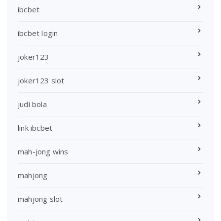
ibcbet
ibcbet login
joker123
joker123 slot
judi bola
link ibcbet
mah-jong wins
mahjong
mahjong slot