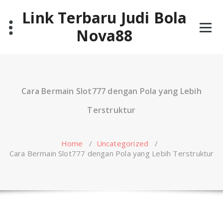
Skip
Link Terbaru Judi Bola
to
content
Nova88
Cara Bermain Slot777 dengan Pola yang Lebih
Terstruktur
Home
/
Uncategorized
/
Cara Bermain Slot777 dengan Pola yang Lebih Terstruktur