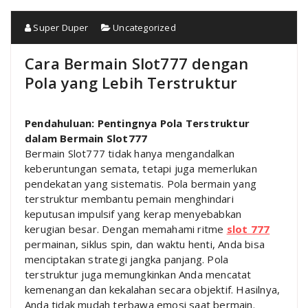
Super Duper
Uncategorized
Cara Bermain Slot777 dengan
Pola yang Lebih Terstruktur
Pendahuluan: Pentingnya Pola Terstruktur
dalam Bermain Slot777
Bermain Slot777 tidak hanya mengandalkan
keberuntungan semata, tetapi juga memerlukan
pendekatan yang sistematis. Pola bermain yang
terstruktur membantu pemain menghindari
keputusan impulsif yang kerap menyebabkan
kerugian besar. Dengan memahami ritme
slot 777
permainan, siklus spin, dan waktu henti, Anda bisa
menciptakan strategi jangka panjang. Pola
terstruktur juga memungkinkan Anda mencatat
kemenangan dan kekalahan secara objektif. Hasilnya,
Anda tidak mudah terbawa emosi saat bermain.