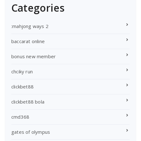
Categories
:mahjong ways 2
baccarat online
bonus new member
chciky run
clickbet88
clickbet88 bola
cmd368
gates of olympus