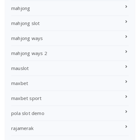
mahjong
mahjong slot
mahjong ways
mahjong ways 2
mauslot
maxbet
maxbet sport
pola slot demo
rajamerak