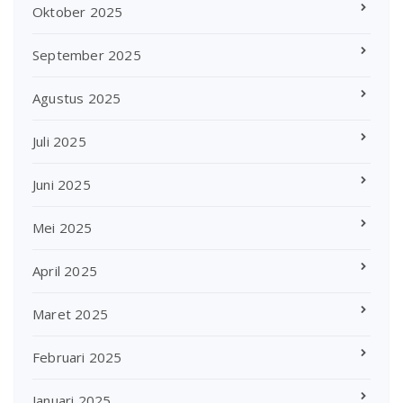
Oktober 2025
September 2025
Agustus 2025
Juli 2025
Juni 2025
Mei 2025
April 2025
Maret 2025
Februari 2025
Januari 2025