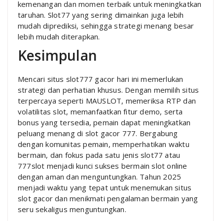
kemenangan dan momen terbaik untuk meningkatkan
taruhan. Slot77 yang sering dimainkan juga lebih
mudah diprediksi, sehingga strategi menang besar
lebih mudah diterapkan.
Kesimpulan
Mencari situs slot777 gacor hari ini memerlukan
strategi dan perhatian khusus. Dengan memilih situs
terpercaya seperti MAUSLOT, memeriksa RTP dan
volatilitas slot, memanfaatkan fitur demo, serta
bonus yang tersedia, pemain dapat meningkatkan
peluang menang di slot gacor 777. Bergabung
dengan komunitas pemain, memperhatikan waktu
bermain, dan fokus pada satu jenis slot77 atau
777slot menjadi kunci sukses bermain slot online
dengan aman dan menguntungkan. Tahun 2025
menjadi waktu yang tepat untuk menemukan situs
slot gacor dan menikmati pengalaman bermain yang
seru sekaligus menguntungkan.