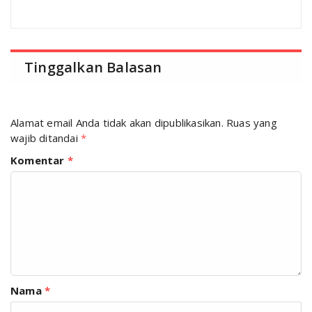
Tinggalkan Balasan
Alamat email Anda tidak akan dipublikasikan.
Ruas yang
wajib ditandai
*
Komentar
*
Nama
*