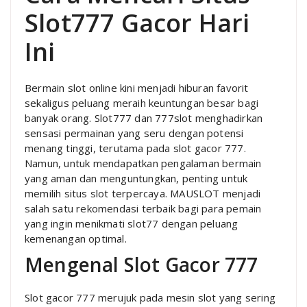
Slot777 Gacor Hari
Ini
Bermain slot online kini menjadi hiburan favorit
sekaligus peluang meraih keuntungan besar bagi
banyak orang. Slot777 dan 777slot menghadirkan
sensasi permainan yang seru dengan potensi
menang tinggi, terutama pada slot gacor 777.
Namun, untuk mendapatkan pengalaman bermain
yang aman dan menguntungkan, penting untuk
memilih situs slot terpercaya. MAUSLOT menjadi
salah satu rekomendasi terbaik bagi para pemain
yang ingin menikmati slot77 dengan peluang
kemenangan optimal.
Mengenal Slot Gacor 777
Slot gacor 777 merujuk pada mesin slot yang sering