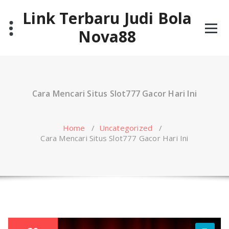
Skip
Link Terbaru Judi Bola
to
content
Nova88
Cara Mencari Situs Slot777 Gacor Hari Ini
Home
/
Uncategorized
/
Cara Mencari Situs Slot777 Gacor Hari Ini