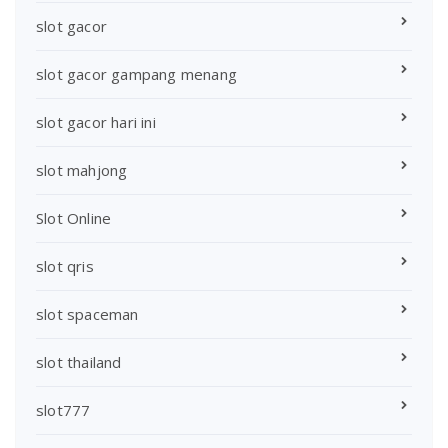
slot gacor
slot gacor gampang menang
slot gacor hari ini
slot mahjong
Slot Online
slot qris
slot spaceman
slot thailand
slot777