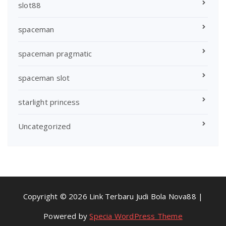
slot88
spaceman
spaceman pragmatic
spaceman slot
starlight princess
Uncategorized
Copyright © 2026 Link Terbaru Judi Bola Nova88 |
Powered by
Specia WordPress Theme