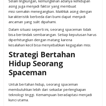
Selain lingkungan, kemungkinan adanya kehidupan
asing juga menjadi faktor yang membuat
misi semakin menegangkan. Makhluk asing dengan
karakteristik berbeda dari bumi dapat menjadi
ancaman yang sulit dipahami.
Dalam situasi seperti ini, seorang spaceman tidak
bisa bertindak sembarangan. Setiap keputusan harus
diperhitungkan dengan matang karena
kesalahan kecil bisa menyebabkan kegagalan misi.
Strategi Bertahan
Hidup Seorang
Spaceman
Untuk bertahan hidup, seorang spaceman
membutuhkan lebih dari sekadar perlengkapan
teknologi tinggi. Kemampuan beradaptasi menjadi
kunci utama.