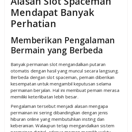
Alasan Slot Spaceman
Mendapat Banyak
Perhatian
Memberikan Pengalaman
Bermain yang Berbeda
Banyak permainan slot mengandalkan putaran
otomatis dengan hasil yang muncul secara langsung.
Berbeda dengan slot spaceman, pemain diberikan
kesempatan untuk mengambil keputusan selama
permainan berjalan. Hal ini membuat pemain merasa
memiliki keterlibatan lebih besar.
Pengalaman tersebut menjadi alasan mengapa
permainan ini sering dibandingkan dengan jenis
hiburan online yang membutuhkan insting dan
keberanian. Walaupun tetap mengandalkan sistem