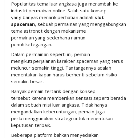
Popularitas tema luar angkasa juga merambah ke
industri permainan online. Salah satu konsep
yang banyak menarik perhatian adalah
slot
spaceman
, sebuah permainan yang menggabungkan
tema astronot dengan mekanisme
permainan yang sederhana namun
penuh ketegangan.
Dalam permainan seperti ini, pemain
mengikuti perjalanan karakter spaceman yang terus
meluncur semakin tinggi. Tantangannya adalah
menentukan kapan harus berhenti sebelum risiko
semakin besar.
Banyak pemain tertarik dengan konsep
tersebut karena memberikan sensasi seperti berada
dalam sebuah misi luar angkasa. Tidak hanya
mengandalkan keberuntungan, pemain juga
perlu menggunakan strategi untuk menentukan
keputusan terbaik.
Beberapa platform bahkan menyediakan