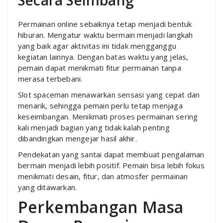
Secara Seimbang
Permainan online sebaiknya tetap menjadi bentuk
hiburan. Mengatur waktu bermain menjadi langkah
yang baik agar aktivitas ini tidak mengganggu
kegiatan lainnya. Dengan batas waktu yang jelas,
pemain dapat menikmati fitur permainan tanpa
merasa terbebani.
Slot spaceman menawarkan sensasi yang cepat dan
menarik, sehingga pemain perlu tetap menjaga
keseimbangan. Menikmati proses permainan sering
kali menjadi bagian yang tidak kalah penting
dibandingkan mengejar hasil akhir.
Pendekatan yang santai dapat membuat pengalaman
bermain menjadi lebih positif. Pemain bisa lebih fokus
menikmati desain, fitur, dan atmosfer permainan
yang ditawarkan.
Perkembangan Masa