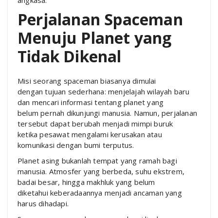
Perjalanan Spaceman
Menuju Planet yang
Tidak Dikenal
Misi seorang spaceman biasanya dimulai
dengan tujuan sederhana: menjelajah wilayah baru
dan mencari informasi tentang planet yang
belum pernah dikunjungi manusia. Namun, perjalanan
tersebut dapat berubah menjadi mimpi buruk
ketika pesawat mengalami kerusakan atau
komunikasi dengan bumi terputus.
Planet asing bukanlah tempat yang ramah bagi
manusia. Atmosfer yang berbeda, suhu ekstrem,
badai besar, hingga makhluk yang belum
diketahui keberadaannya menjadi ancaman yang
harus dihadapi.