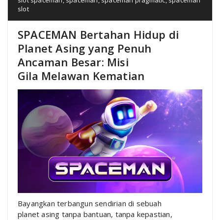
slot
SPACEMAN Bertahan Hidup di
Planet Asing yang Penuh
Ancaman Besar: Misi
Gila Melawan Kematian
Bayangkan terbangun sendirian di sebuah
planet asing tanpa bantuan, tanpa kepastian,