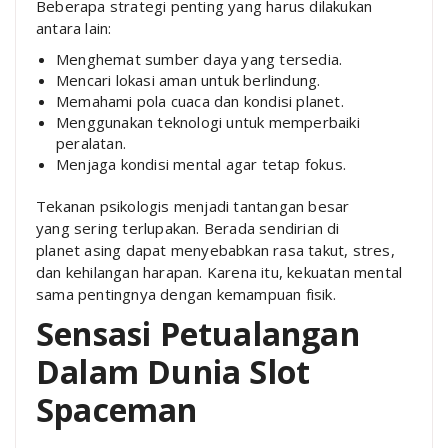
Beberapa strategi penting yang harus dilakukan
antara lain:
Menghemat sumber daya yang tersedia.
Mencari lokasi aman untuk berlindung.
Memahami pola cuaca dan kondisi planet.
Menggunakan teknologi untuk memperbaiki
peralatan.
Menjaga kondisi mental agar tetap fokus.
Tekanan psikologis menjadi tantangan besar
yang sering terlupakan. Berada sendirian di
planet asing dapat menyebabkan rasa takut, stres,
dan kehilangan harapan. Karena itu, kekuatan mental
sama pentingnya dengan kemampuan fisik.
Sensasi Petualangan
Dalam Dunia Slot
Spaceman