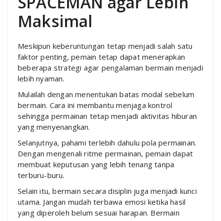
SPACEMAN agar Lebih
Maksimal
Meskipun keberuntungan tetap menjadi salah satu
faktor penting, pemain tetap dapat menerapkan
beberapa strategi agar pengalaman bermain menjadi
lebih nyaman.
Mulailah dengan menentukan batas modal sebelum
bermain. Cara ini membantu menjaga kontrol
sehingga permainan tetap menjadi aktivitas hiburan
yang menyenangkan.
Selanjutnya, pahami terlebih dahulu pola permainan.
Dengan mengenali ritme permainan, pemain dapat
membuat keputusan yang lebih tenang tanpa
terburu-buru.
Selain itu, bermain secara disiplin juga menjadi kunci
utama. Jangan mudah terbawa emosi ketika hasil
yang diperoleh belum sesuai harapan. Bermain