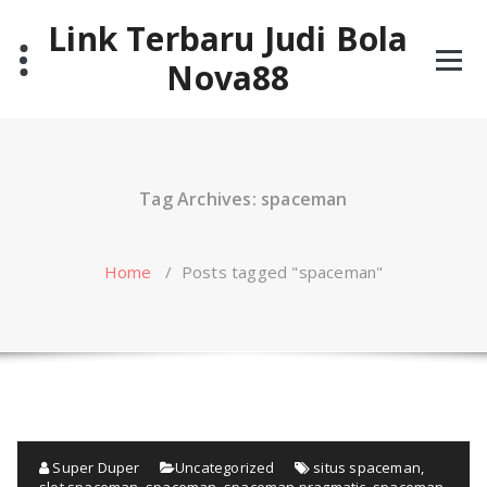
Skip
Link Terbaru Judi Bola
to
content
Nova88
Tag Archives: spaceman
Home
/
Posts tagged "spaceman"
Super Duper
Uncategorized
situs spaceman
,
slot spaceman
,
spaceman
,
spaceman pragmatic
,
spaceman