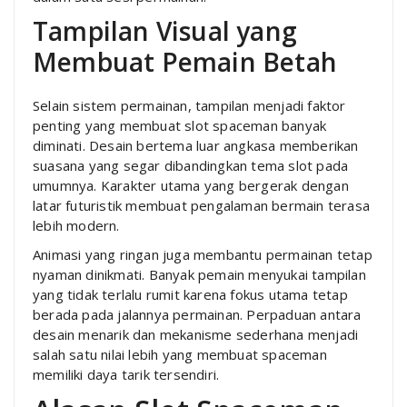
Tampilan Visual yang
Membuat Pemain Betah
Selain sistem permainan, tampilan menjadi faktor
penting yang membuat slot spaceman banyak
diminati. Desain bertema luar angkasa memberikan
suasana yang segar dibandingkan tema slot pada
umumnya. Karakter utama yang bergerak dengan
latar futuristik membuat pengalaman bermain terasa
lebih modern.
Animasi yang ringan juga membantu permainan tetap
nyaman dinikmati. Banyak pemain menyukai tampilan
yang tidak terlalu rumit karena fokus utama tetap
berada pada jalannya permainan. Perpaduan antara
desain menarik dan mekanisme sederhana menjadi
salah satu nilai lebih yang membuat spaceman
memiliki daya tarik tersendiri.