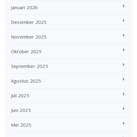
Januari 2026
Desember 2025
November 2025
Oktober 2025
September 2025
Agustus 2025
Juli 2025
Juni 2025
Mei 2025