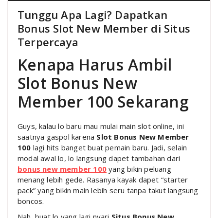
Tunggu Apa Lagi? Dapatkan
Bonus Slot New Member di Situs
Terpercaya
Kenapa Harus Ambil
Slot Bonus New
Member 100 Sekarang
Guys, kalau lo baru mau mulai main slot online, ini
saatnya gaspol karena
Slot Bonus New Member
100
lagi hits banget buat pemain baru. Jadi, selain
modal awal lo, lo langsung dapet tambahan dari
bonus new member 100
yang bikin peluang
menang lebih gede. Rasanya kayak dapet “starter
pack” yang bikin main lebih seru tanpa takut langsung
boncos.
Nah, buat lo yang lagi nyari
Situs Bonus New