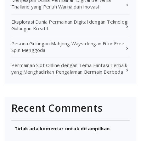
Thailand yang Penuh Warna dan Inovasi
Eksplorasi Dunia Permainan Digital dengan Teknologi
Gulungan Kreatif
Pesona Gulungan Mahjong Ways dengan Fitur Free
Spin Menggoda
Permainan Slot Online dengan Tema Fantasi Terbaik
yang Menghadirkan Pengalaman Bermain Berbeda
Recent Comments
Tidak ada komentar untuk ditampilkan.