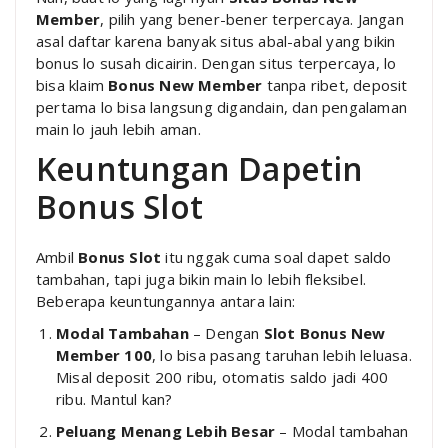
Member
, pilih yang bener-bener terpercaya. Jangan
asal daftar karena banyak situs abal-abal yang bikin
bonus lo susah dicairin. Dengan situs terpercaya, lo
bisa klaim
Bonus New Member
tanpa ribet, deposit
pertama lo bisa langsung digandain, dan pengalaman
main lo jauh lebih aman.
Keuntungan Dapetin
Bonus Slot
Ambil
Bonus Slot
itu nggak cuma soal dapet saldo
tambahan, tapi juga bikin main lo lebih fleksibel.
Beberapa keuntungannya antara lain:
Modal Tambahan
– Dengan
Slot Bonus New
Member 100
, lo bisa pasang taruhan lebih leluasa.
Misal deposit 200 ribu, otomatis saldo jadi 400
ribu. Mantul kan?
Peluang Menang Lebih Besar
– Modal tambahan