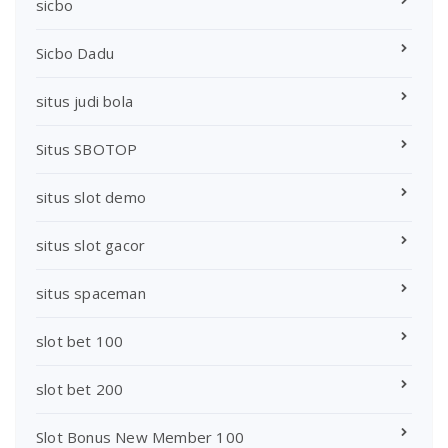
sicbo
Sicbo Dadu
situs judi bola
Situs SBOTOP
situs slot demo
situs slot gacor
situs spaceman
slot bet 100
slot bet 200
Slot Bonus New Member 100