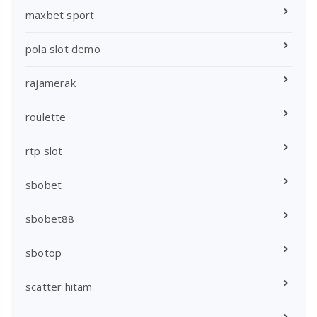
maxbet sport
pola slot demo
rajamerak
roulette
rtp slot
sbobet
sbobet88
sbotop
scatter hitam