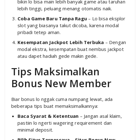
bikin lo bisa main lebih banyak game atau taruhan
lebih tinggi, peluang menang otomatis naik.
Coba Game Baru Tanpa Ragu
– Lo bisa eksplor
slot yang biasanya takut dicoba, karena modal
pribadi tetep aman.
Kesempatan Jackpot Lebih Terbuka
– Dengan
modal ekstra, kesempatan buat nembus jackpot
atau dapet hadiah gede makin gede.
Tips Maksimalkan
Bonus New Member
Biar bonus lo nggak cuma numpang lewat, ada
beberapa tips buat memaksimalkannya:
Baca Syarat & Ketentuan
– Jangan asal klaim,
pastiin lo ngerti wagering requirement dan
minimal deposit.
Pilih Situs Terpercaya
–
Situs Bonus New