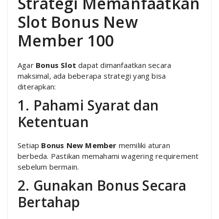
Strategi Memanfaatkan
Slot Bonus New
Member 100
Agar
Bonus Slot
dapat dimanfaatkan secara
maksimal, ada beberapa strategi yang bisa
diterapkan:
1. Pahami Syarat dan
Ketentuan
Setiap
Bonus New Member
memiliki aturan
berbeda. Pastikan memahami wagering requirement
sebelum bermain.
2. Gunakan Bonus Secara
Bertahap