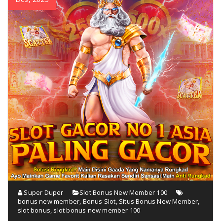
Super Duper
Slot Bonus New Member 100
bonus new member
,
Bonus Slot
,
Situs Bonus New Member
,
slot bonus
,
slot bonus new member 100