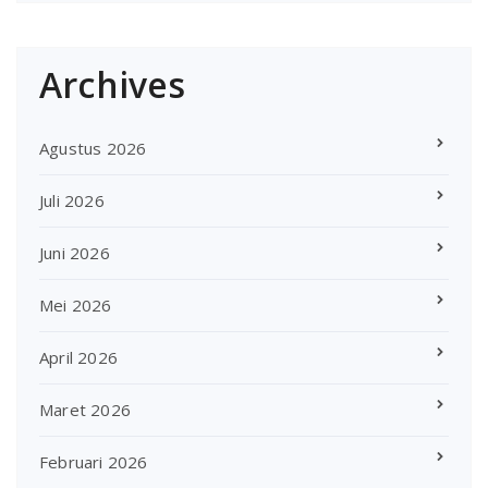
Archives
Agustus 2026
Juli 2026
Juni 2026
Mei 2026
April 2026
Maret 2026
Februari 2026