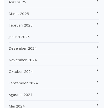
April 2025
Maret 2025
Februari 2025
Januari 2025
Desember 2024
November 2024
Oktober 2024
September 2024
Agustus 2024
Mei 2024