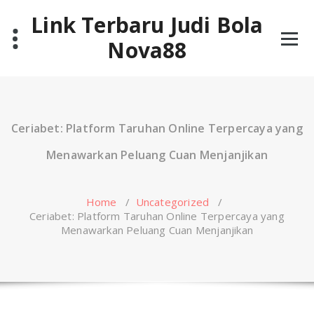
Skip
Link Terbaru Judi Bola
to
content
Nova88
Ceriabet: Platform Taruhan Online Terpercaya yang
Menawarkan Peluang Cuan Menjanjikan
Home
/
Uncategorized
/
Ceriabet: Platform Taruhan Online Terpercaya yang
Menawarkan Peluang Cuan Menjanjikan