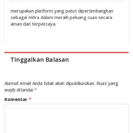
merupakan platform yang patut dipertimbangkan
sebagai mitra dalam meraih peluang cuan secara
aman dan terpercaya.
Tinggalkan Balasan
Alamat email Anda tidak akan dipublikasikan.
Ruas yang
wajib ditandai
*
Komentar
*