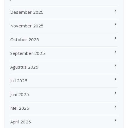
Desember 2025
November 2025
Oktober 2025
September 2025
Agustus 2025
Juli 2025
Juni 2025
Mei 2025
April 2025