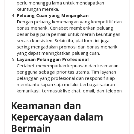
perlu menunggu lama untuk mendapatkan
keuntungan mereka.
Peluang Cuan yang Menjanjikan
Dengan peluang kemenangan yang kompetitif dan
bonus menarik, Ceriabet memberikan peluang
besar bagi para pemain untuk meraih keuntungan
secara konsisten. Selain itu, platform ini juga
sering mengadakan promosi dan bonus menarik
yang dapat meningkatkan peluang cuan.
Layanan Pelanggan Profesional
Ceriabet menempatkan kepuasan dan keamanan
pengguna sebagai prioritas utama. Tim layanan
pelanggan yang profesional dan responsif siap
membantu kapan saja melalui berbagai saluran
komunikasi, termasuk live chat, email, dan telepon.
Keamanan dan
Kepercayaan dalam
Bermain