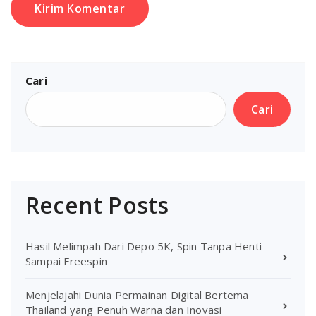
Cari
Cari
Recent Posts
Hasil Melimpah Dari Depo 5K, Spin Tanpa Henti
Sampai Freespin
Menjelajahi Dunia Permainan Digital Bertema
Thailand yang Penuh Warna dan Inovasi