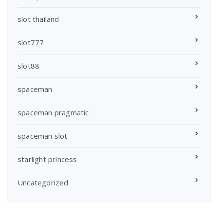
slot thailand
slot777
slot88
spaceman
spaceman pragmatic
spaceman slot
starlight princess
Uncategorized