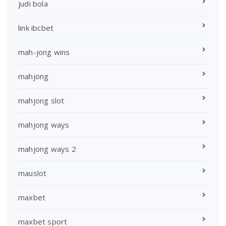
judi bola
link ibcbet
mah-jong wins
mahjong
mahjong slot
mahjong ways
mahjong ways 2
mauslot
maxbet
maxbet sport