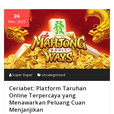
24
Nov, 2025
Super Duper
Uncategorized
Ceriabet: Platform Taruhan
Online Terpercaya yang
Menawarkan Peluang Cuan
Menjanjikan