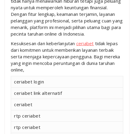
tidak hanya menawarkan hiburan tetapi juga peluang
nyata untuk memperoleh keuntungan finansial.
Dengan fitur lengkap, keamanan terjamin, layanan
pelanggan yang profesional, serta peluang cuan yang
menarik, platform ini menjadi pilihan utama bagi para
pecinta taruhan online di Indonesia.
Kesuksesan dan keberlanjutan
ceriabet
tidak lepas
dari komitmen untuk memberikan layanan terbaik
serta menjaga kepercayaan pengguna. Bagi mereka
yang ingin mencoba peruntungan di dunia taruhan
online,
ceriabet login
ceriabet link alternatif
ceriabet
rtp ceriabet
rtp ceriabet