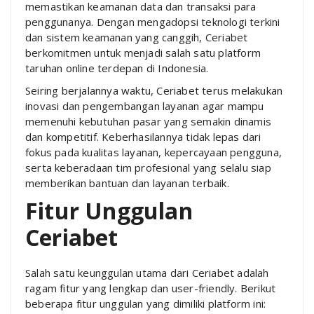
memastikan keamanan data dan transaksi para
penggunanya. Dengan mengadopsi teknologi terkini
dan sistem keamanan yang canggih, Ceriabet
berkomitmen untuk menjadi salah satu platform
taruhan online terdepan di Indonesia.
Seiring berjalannya waktu, Ceriabet terus melakukan
inovasi dan pengembangan layanan agar mampu
memenuhi kebutuhan pasar yang semakin dinamis
dan kompetitif. Keberhasilannya tidak lepas dari
fokus pada kualitas layanan, kepercayaan pengguna,
serta keberadaan tim profesional yang selalu siap
memberikan bantuan dan layanan terbaik.
Fitur Unggulan
Ceriabet
Salah satu keunggulan utama dari Ceriabet adalah
ragam fitur yang lengkap dan user-friendly. Berikut
beberapa fitur unggulan yang dimiliki platform ini: