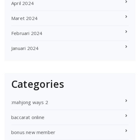
April 2024
Maret 2024
Februari 2024
Januari 2024
Categories
:mahjong ways 2
baccarat online
bonus new member