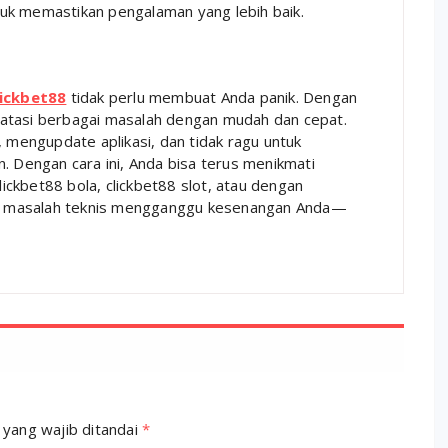
uk memastikan pengalaman yang lebih baik.
lickbet88
tidak perlu membuat Anda panik. Dengan
atasi berbagai masalah dengan mudah dan cepat.
, mengupdate aplikasi, dan tidak ragu untuk
. Dengan cara ini, Anda bisa terus menikmati
lickbet88 bola, clickbet88 slot, atau dengan
kan masalah teknis mengganggu kesenangan Anda—
 yang wajib ditandai
*