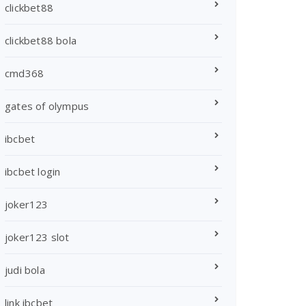
clickbet88
clickbet88 bola
cmd368
gates of olympus
ibcbet
ibcbet login
joker123
joker123 slot
judi bola
link ibcbet