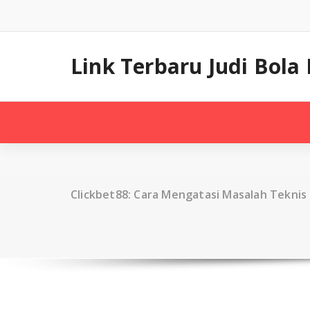
Skip
to
content
Link Terbaru Judi Bola
Clickbet88: Cara Mengatasi Masalah Teknis