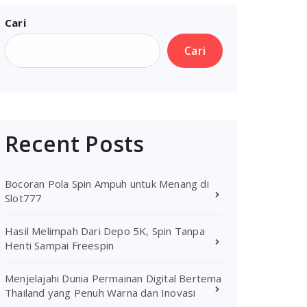
Cari
Cari
Recent Posts
Bocoran Pola Spin Ampuh untuk Menang di
Slot777
Hasil Melimpah Dari Depo 5K, Spin Tanpa
Henti Sampai Freespin
Menjelajahi Dunia Permainan Digital Bertema
Thailand yang Penuh Warna dan Inovasi