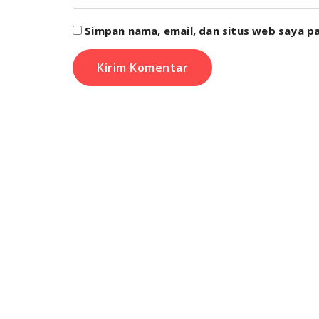
Simpan nama, email, dan situs web saya p