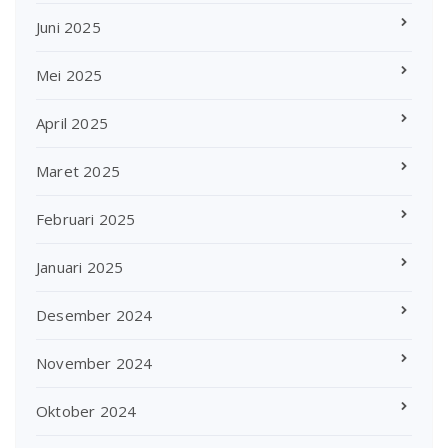
Juni 2025
Mei 2025
April 2025
Maret 2025
Februari 2025
Januari 2025
Desember 2024
November 2024
Oktober 2024