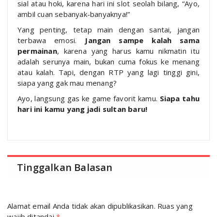
sial atau hoki, karena hari ini slot seolah bilang, “Ayo,
ambil cuan sebanyak-banyaknya!”
Yang penting, tetap main dengan santai, jangan
terbawa emosi.
Jangan sampe kalah sama
permainan
, karena yang harus kamu nikmatin itu
adalah serunya main, bukan cuma fokus ke menang
atau kalah. Tapi, dengan RTP yang lagi tinggi gini,
siapa yang gak mau menang?
Ayo, langsung gas ke game favorit kamu.
Siapa tahu
hari ini kamu yang jadi sultan baru!
Tinggalkan Balasan
Alamat email Anda tidak akan dipublikasikan.
Ruas yang
wajib ditandai
*