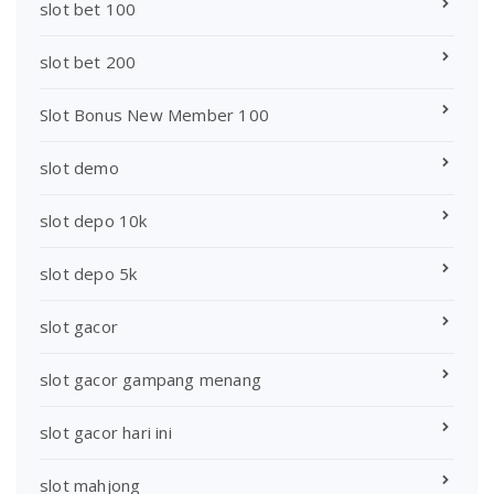
slot bet 100
slot bet 200
Slot Bonus New Member 100
slot demo
slot depo 10k
slot depo 5k
slot gacor
slot gacor gampang menang
slot gacor hari ini
slot mahjong