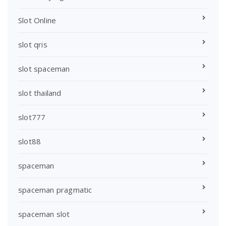
Slot Online
slot qris
slot spaceman
slot thailand
slot777
slot88
spaceman
spaceman pragmatic
spaceman slot