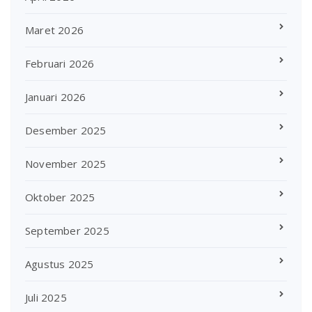
Maret 2026
Februari 2026
Januari 2026
Desember 2025
November 2025
Oktober 2025
September 2025
Agustus 2025
Juli 2025