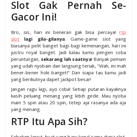
Slot Gak Pernah Se-
Gacor Ini!
Bro, sis, hari ini beneran gak bisa percaya!
rtp
slot
lagi gila-gilanya
. Game-game slot yang
biasanya pelit banget bagi-bagi kemenangan, hari ini
justru royal banget. Jadi kalau kamu pengen coba
peruntungan,
sekarang lah saatnya
! Banyak pemain
yang udah nyobain dan langsung teriak, “Wah, ini mah
bener-bener hoki banget!” Dan siapa tau kamu jadi
yang berikutnya dapet jackpot besar!
Jangan ragu lagi, ayo coba! Setiap putaran kayaknya
kasih peluang menang yang lebih gede. Mau nyoba
main 5 spin atau 20 spin, tetep aja rasanya ada aja
yang menang.
RTP Itu Apa Sih?
Sebelum lanjut, buat yang baru kenal sama dunia slot,