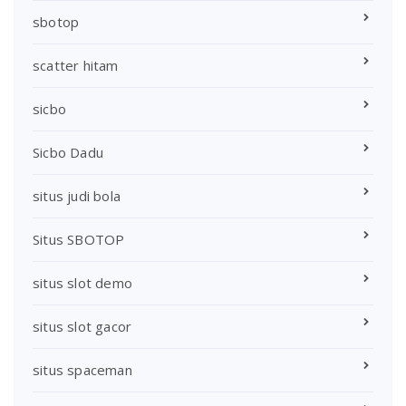
sbotop
scatter hitam
sicbo
Sicbo Dadu
situs judi bola
Situs SBOTOP
situs slot demo
situs slot gacor
situs spaceman