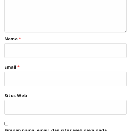
Nama
*
Email
*
Situs Web
Simpan nama, email, dan situs web saya pada