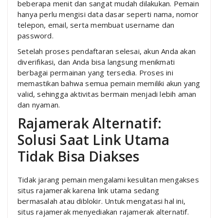
beberapa menit dan sangat mudah dilakukan. Pemain
hanya perlu mengisi data dasar seperti nama, nomor
telepon, email, serta membuat username dan
password.
Setelah proses pendaftaran selesai, akun Anda akan
diverifikasi, dan Anda bisa langsung menikmati
berbagai permainan yang tersedia. Proses ini
memastikan bahwa semua pemain memiliki akun yang
valid, sehingga aktivitas bermain menjadi lebih aman
dan nyaman.
Rajamerak Alternatif:
Solusi Saat Link Utama
Tidak Bisa Diakses
Tidak jarang pemain mengalami kesulitan mengakses
situs rajamerak karena link utama sedang
bermasalah atau diblokir. Untuk mengatasi hal ini,
situs rajamerak menyediakan rajamerak alternatif.