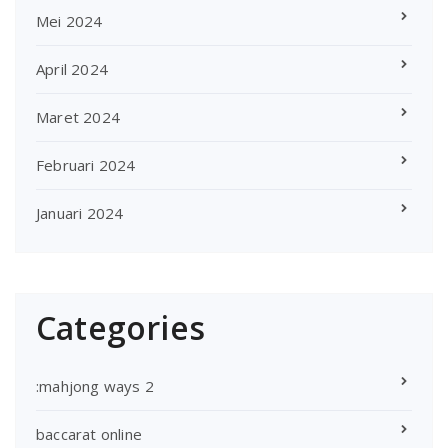
Mei 2024
April 2024
Maret 2024
Februari 2024
Januari 2024
Categories
:mahjong ways 2
baccarat online