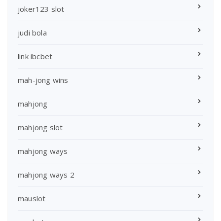
joker123 slot
judi bola
link ibcbet
mah-jong wins
mahjong
mahjong slot
mahjong ways
mahjong ways 2
mauslot