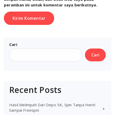
peramban ini untuk komentar saya berikutnya.
Cari
Cari
Recent Posts
Hasil Melimpah Dari Depo 5K, Spin Tanpa Henti
Sampai Freespin