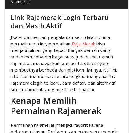
rajamerak
Link Rajamerak Login Terbaru
dan Masih Aktif
Jika Anda mencari pengalaman seru dalam dunia
permainan online, permainan
Raja Merak
bisa
menjadi pilihan yang tepat. Banyak pemain yang
sudah mencoba berbagai situs judi online, namun
rajamerak menawarkan sensasi tersendiri yang
membuatnya berbeda dari platform lainnya. Kali ini,
kita akan membahas secara lengkap mengenai link
rajamerak login terbaru, cara daftar, dan alternatif
situs rajamerak yang masih aktif saat ini.
Kenapa Memilih
Permainan Rajamerak
Permainan rajamerak menjadi favorit karena
beberapa alasan. Pertama, gameplay yang menarik