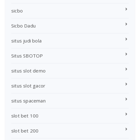
sicbo
Sicbo Dadu
situs judi bola
Situs SBOTOP
situs slot demo
situs slot gacor
situs spaceman
slot bet 100
slot bet 200