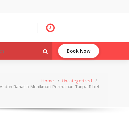
Book Now
Home
/
Uncategorized
/
s dan Rahasia Menikmati Permainan Tanpa Ribet