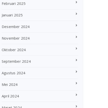
Februari 2025
Januari 2025
Desember 2024
November 2024
Oktober 2024
September 2024
Agustus 2024
Mei 2024
April 2024
Maret 2024