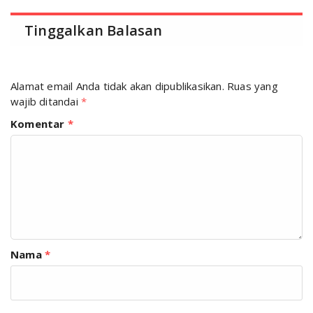
Tinggalkan Balasan
Alamat email Anda tidak akan dipublikasikan.
Ruas yang
wajib ditandai
*
Komentar
*
Nama
*