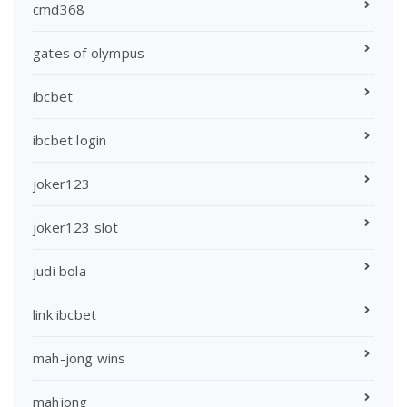
cmd368
gates of olympus
ibcbet
ibcbet login
joker123
joker123 slot
judi bola
link ibcbet
mah-jong wins
mahjong