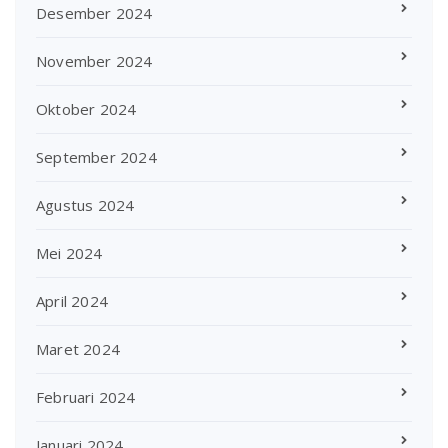
Desember 2024
November 2024
Oktober 2024
September 2024
Agustus 2024
Mei 2024
April 2024
Maret 2024
Februari 2024
Januari 2024