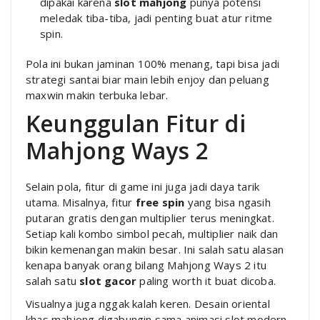
dipakai karena
slot mahjong
punya potensi
meledak tiba-tiba, jadi penting buat atur ritme
spin.
Pola ini bukan jaminan 100% menang, tapi bisa jadi
strategi santai biar main lebih enjoy dan peluang
maxwin makin terbuka lebar.
Keunggulan Fitur di
Mahjong Ways 2
Selain pola, fitur di game ini juga jadi daya tarik
utama. Misalnya, fitur
free spin
yang bisa ngasih
putaran gratis dengan multiplier terus meningkat.
Setiap kali kombo simbol pecah, multiplier naik dan
bikin kemenangan makin besar. Ini salah satu alasan
kenapa banyak orang bilang Mahjong Ways 2 itu
salah satu
slot gacor
paling worth it buat dicoba.
Visualnya juga nggak kalah keren. Desain oriental
khas mahjong digabungin sama animasi slot modern