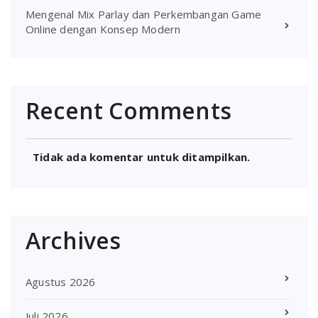
Mengenal Mix Parlay dan Perkembangan Game
Online dengan Konsep Modern
Recent Comments
Tidak ada komentar untuk ditampilkan.
Archives
Agustus 2026
Juli 2026