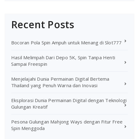
Recent Posts
Bocoran Pola Spin Ampuh untuk Menang di Slot777
Hasil Melimpah Dari Depo 5K, Spin Tanpa Henti
Sampai Freespin
Menjelajahi Dunia Permainan Digital Bertema
Thailand yang Penuh Warna dan Inovasi
Eksplorasi Dunia Permainan Digital dengan Teknologi
Gulungan Kreatif
Pesona Gulungan Mahjong Ways dengan Fitur Free
Spin Menggoda