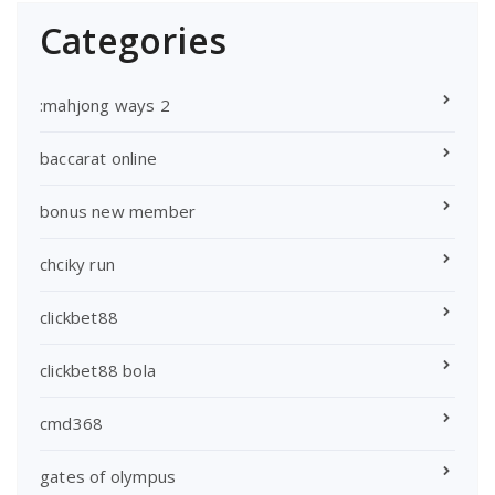
Categories
:mahjong ways 2
baccarat online
bonus new member
chciky run
clickbet88
clickbet88 bola
cmd368
gates of olympus