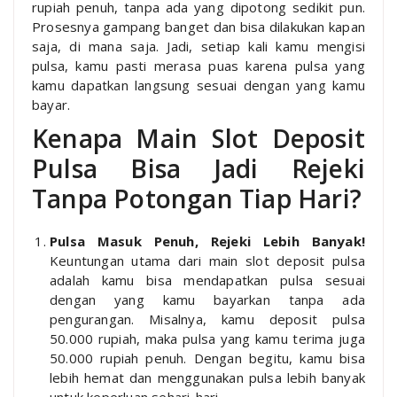
rupiah penuh, tanpa ada yang dipotong sedikit pun.
Prosesnya gampang banget dan bisa dilakukan kapan
saja, di mana saja. Jadi, setiap kali kamu mengisi
pulsa, kamu pasti merasa puas karena pulsa yang
kamu dapatkan langsung sesuai dengan yang kamu
bayar.
Kenapa Main Slot Deposit
Pulsa Bisa Jadi Rejeki
Tanpa Potongan Tiap Hari?
Pulsa Masuk Penuh, Rejeki Lebih Banyak!
Keuntungan utama dari main slot deposit pulsa
adalah kamu bisa mendapatkan pulsa sesuai
dengan yang kamu bayarkan tanpa ada
pengurangan. Misalnya, kamu deposit pulsa
50.000 rupiah, maka pulsa yang kamu terima juga
50.000 rupiah penuh. Dengan begitu, kamu bisa
lebih hemat dan menggunakan pulsa lebih banyak