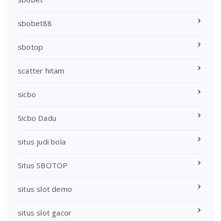
sbobet88
sbotop
scatter hitam
sicbo
Sicbo Dadu
situs judi bola
Situs SBOTOP
situs slot demo
situs slot gacor