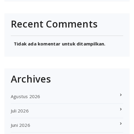
Recent Comments
Tidak ada komentar untuk ditampilkan.
Archives
Agustus 2026
Juli 2026
Juni 2026