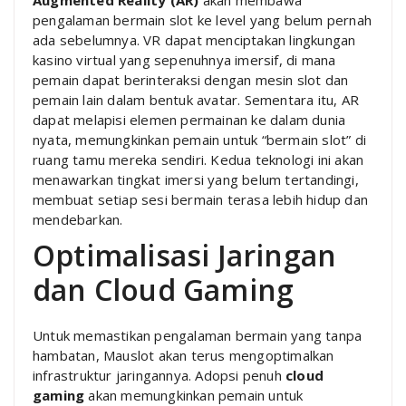
pengalaman bermain slot ke level yang belum pernah
ada sebelumnya. VR dapat menciptakan lingkungan
kasino virtual yang sepenuhnya imersif, di mana
pemain dapat berinteraksi dengan mesin slot dan
pemain lain dalam bentuk avatar. Sementara itu, AR
dapat melapisi elemen permainan ke dalam dunia
nyata, memungkinkan pemain untuk “bermain slot” di
ruang tamu mereka sendiri. Kedua teknologi ini akan
menawarkan tingkat imersi yang belum tertandingi,
membuat setiap sesi bermain terasa lebih hidup dan
mendebarkan.
Optimalisasi Jaringan
dan Cloud Gaming
Untuk memastikan pengalaman bermain yang tanpa
hambatan, Mauslot akan terus mengoptimalkan
infrastruktur jaringannya. Adopsi penuh
cloud
gaming
akan memungkinkan pemain untuk