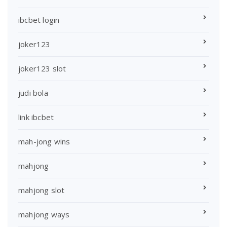
ibcbet login
joker123
joker123 slot
judi bola
link ibcbet
mah-jong wins
mahjong
mahjong slot
mahjong ways