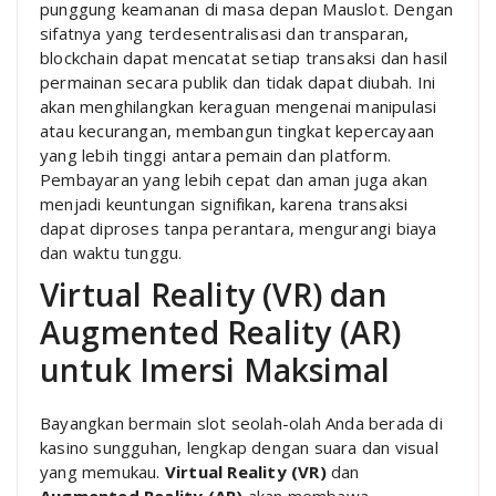
punggung keamanan di masa depan Mauslot. Dengan
sifatnya yang terdesentralisasi dan transparan,
blockchain dapat mencatat setiap transaksi dan hasil
permainan secara publik dan tidak dapat diubah. Ini
akan menghilangkan keraguan mengenai manipulasi
atau kecurangan, membangun tingkat kepercayaan
yang lebih tinggi antara pemain dan platform.
Pembayaran yang lebih cepat dan aman juga akan
menjadi keuntungan signifikan, karena transaksi
dapat diproses tanpa perantara, mengurangi biaya
dan waktu tunggu.
Virtual Reality (VR) dan
Augmented Reality (AR)
untuk Imersi Maksimal
Bayangkan bermain slot seolah-olah Anda berada di
kasino sungguhan, lengkap dengan suara dan visual
yang memukau.
Virtual Reality (VR)
dan
Augmented Reality (AR)
akan membawa