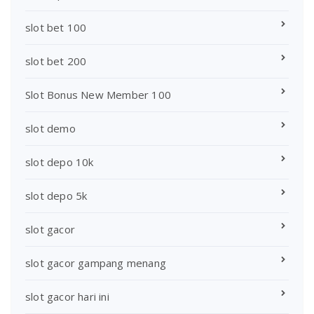
slot bet 100
slot bet 200
Slot Bonus New Member 100
slot demo
slot depo 10k
slot depo 5k
slot gacor
slot gacor gampang menang
slot gacor hari ini