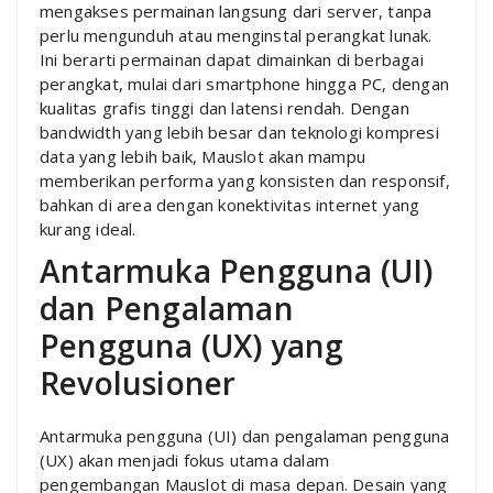
mengakses permainan langsung dari server, tanpa
perlu mengunduh atau menginstal perangkat lunak.
Ini berarti permainan dapat dimainkan di berbagai
perangkat, mulai dari smartphone hingga PC, dengan
kualitas grafis tinggi dan latensi rendah. Dengan
bandwidth yang lebih besar dan teknologi kompresi
data yang lebih baik, Mauslot akan mampu
memberikan performa yang konsisten dan responsif,
bahkan di area dengan konektivitas internet yang
kurang ideal.
Antarmuka Pengguna (UI)
dan Pengalaman
Pengguna (UX) yang
Revolusioner
Antarmuka pengguna (UI) dan pengalaman pengguna
(UX) akan menjadi fokus utama dalam
pengembangan Mauslot di masa depan. Desain yang