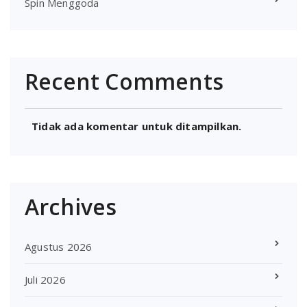
Spin Menggoda
Recent Comments
Tidak ada komentar untuk ditampilkan.
Archives
Agustus 2026
Juli 2026