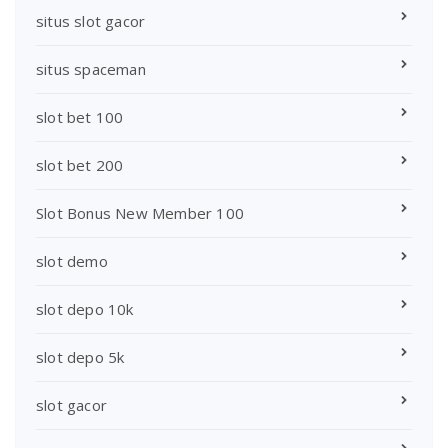
situs slot gacor
situs spaceman
slot bet 100
slot bet 200
Slot Bonus New Member 100
slot demo
slot depo 10k
slot depo 5k
slot gacor