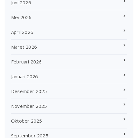
Juni 2026
Mei 2026
April 2026
Maret 2026
Februari 2026
Januari 2026
Desember 2025
November 2025
Oktober 2025
September 2025