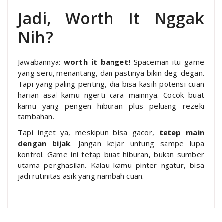
Jadi, Worth It Nggak
Nih?
Jawabannya:
worth it banget!
Spaceman itu game
yang seru, menantang, dan pastinya bikin deg-degan.
Tapi yang paling penting, dia bisa kasih potensi cuan
harian asal kamu ngerti cara mainnya. Cocok buat
kamu yang pengen hiburan plus peluang rezeki
tambahan.
Tapi inget ya, meskipun bisa gacor,
tetep main
dengan bijak
. Jangan kejar untung sampe lupa
kontrol. Game ini tetap buat hiburan, bukan sumber
utama penghasilan. Kalau kamu pinter ngatur, bisa
jadi rutinitas asik yang nambah cuan.