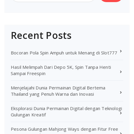
Recent Posts
Bocoran Pola Spin Ampuh untuk Menang di Slot777
Hasil Melimpah Dari Depo 5K, Spin Tanpa Henti
Sampai Freespin
Menjelajahi Dunia Permainan Digital Bertema
Thailand yang Penuh Warna dan Inovasi
Eksplorasi Dunia Permainan Digital dengan Teknologi
Gulungan Kreatif
Pesona Gulungan Mahjong Ways dengan Fitur Free