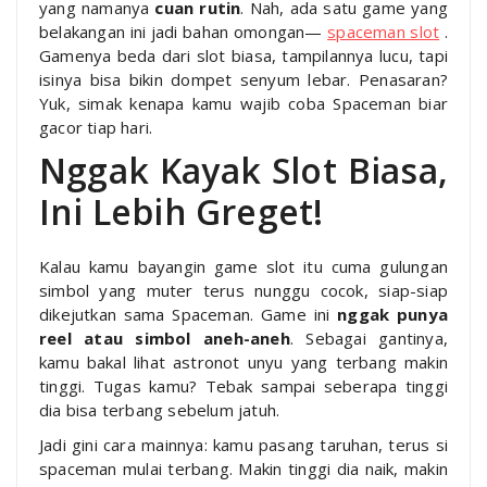
yang namanya
cuan rutin
. Nah, ada satu game yang
belakangan ini jadi bahan omongan—
spaceman slot
.
Gamenya beda dari slot biasa, tampilannya lucu, tapi
isinya bisa bikin dompet senyum lebar. Penasaran?
Yuk, simak kenapa kamu wajib coba Spaceman biar
gacor tiap hari.
Nggak Kayak Slot Biasa,
Ini Lebih Greget!
Kalau kamu bayangin game slot itu cuma gulungan
simbol yang muter terus nunggu cocok, siap-siap
dikejutkan sama Spaceman. Game ini
nggak punya
reel atau simbol aneh-aneh
. Sebagai gantinya,
kamu bakal lihat astronot unyu yang terbang makin
tinggi. Tugas kamu? Tebak sampai seberapa tinggi
dia bisa terbang sebelum jatuh.
Jadi gini cara mainnya: kamu pasang taruhan, terus si
spaceman mulai terbang. Makin tinggi dia naik, makin