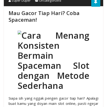
Super Duper
Uncategorized
Mau Gacor Tiap Hari? Coba
Spaceman!
Siapa sih yang nggak pengen gacor tiap hari? Apalagi
buat kamu yang doyan main slot online, pasti ngejar