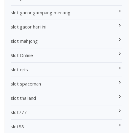
slot gacor gampang menang
slot gacor hari ini
slot mahjong
Slot Online
slot qris
slot spaceman
slot thailand
slot777
slot88