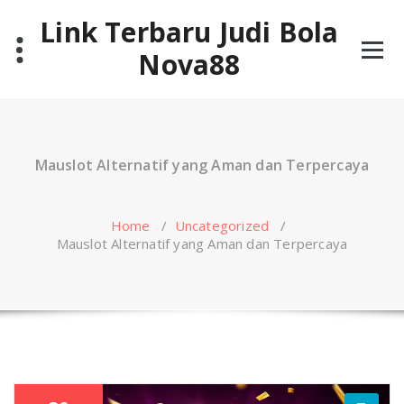
Skip
Link Terbaru Judi Bola
to
content
Nova88
Mauslot Alternatif yang Aman dan Terpercaya
Home
/
Uncategorized
/
Mauslot Alternatif yang Aman dan Terpercaya