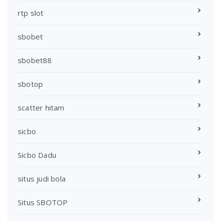
rtp slot
sbobet
sbobet88
sbotop
scatter hitam
sicbo
Sicbo Dadu
situs judi bola
Situs SBOTOP