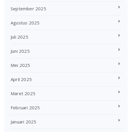
September 2025
Agustus 2025
Juli 2025
Juni 2025
Mei 2025
April 2025
Maret 2025
Februari 2025
Januari 2025