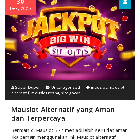
30
Des, 2025
Super Duper
Uncategorized
mauslot
,
mauslot
alternatif
,
mauslot resmi
,
slot gacor
Mauslot Alternatif yang Aman
dan Terpercaya
Bermain di Mauslot 777 menjadi lebih seru dan aman
jika pemain menggunakan link Mauslot alternatif