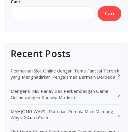
Cari
Cari
Recent Posts
Permainan Slot Online dengan Tema Fantasi Terbaik
yang Menghadirkan Pengalaman Bermain Berbeda
Mengenal Mix Parlay dan Perkembangan Game
Online dengan Konsep Modern
MAHJONG WAYS : Panduan Pemula Main Mahjong
Ways 2 Auto Cuan
Slot Depo 5K Anti Ribet dengan Proses Cepat untuk