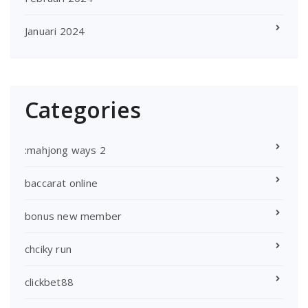
Januari 2024
Categories
:mahjong ways 2
baccarat online
bonus new member
chciky run
clickbet88