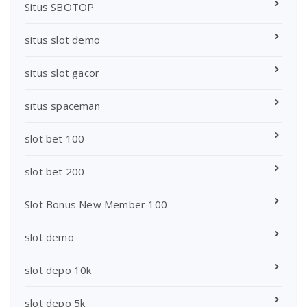
Situs SBOTOP
situs slot demo
situs slot gacor
situs spaceman
slot bet 100
slot bet 200
Slot Bonus New Member 100
slot demo
slot depo 10k
slot depo 5k