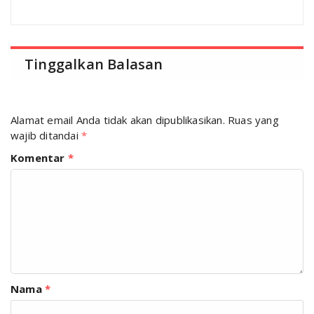
Tinggalkan Balasan
Alamat email Anda tidak akan dipublikasikan.
Ruas yang
wajib ditandai
*
Komentar
*
Nama
*