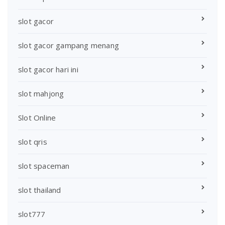
slot gacor
slot gacor gampang menang
slot gacor hari ini
slot mahjong
Slot Online
slot qris
slot spaceman
slot thailand
slot777