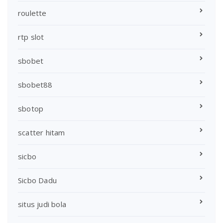
roulette
rtp slot
sbobet
sbobet88
sbotop
scatter hitam
sicbo
Sicbo Dadu
situs judi bola