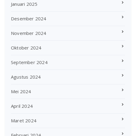
Januari 2025
Desember 2024
November 2024
Oktober 2024
September 2024
Agustus 2024
Mei 2024
April 2024
Maret 2024
Februari 2024