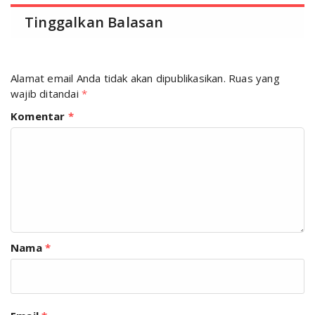
Tinggalkan Balasan
Alamat email Anda tidak akan dipublikasikan.
Ruas yang
wajib ditandai
*
Komentar
*
Nama
*