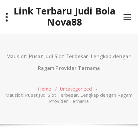
Skip
Link Terbaru Judi Bola
to
content
Nova88
Mauslot: Pusat Judi Slot Terbesar, Lengkap dengan
Ragam Provider Ternama
Home
/
Uncategorized
/
Mauslot: Pusat Judi Slot Terbesar, Lengkap dengan Ragam
Provider Ternama