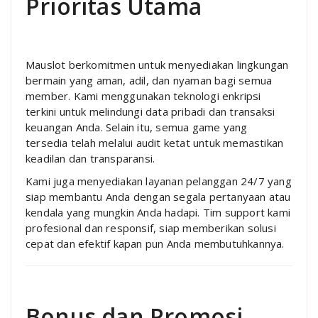
Prioritas Utama
Mauslot berkomitmen untuk menyediakan lingkungan
bermain yang aman, adil, dan nyaman bagi semua
member. Kami menggunakan teknologi enkripsi
terkini untuk melindungi data pribadi dan transaksi
keuangan Anda. Selain itu, semua game yang
tersedia telah melalui audit ketat untuk memastikan
keadilan dan transparansi.
Kami juga menyediakan layanan pelanggan 24/7 yang
siap membantu Anda dengan segala pertanyaan atau
kendala yang mungkin Anda hadapi. Tim support kami
profesional dan responsif, siap memberikan solusi
cepat dan efektif kapan pun Anda membutuhkannya.
Bonus dan Promosi