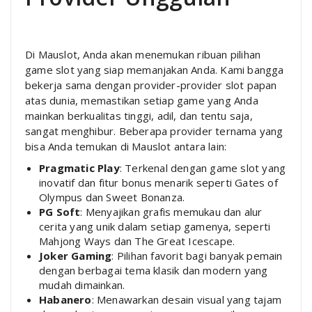
Di Mauslot, Anda akan menemukan ribuan pilihan
game slot yang siap memanjakan Anda. Kami bangga
bekerja sama dengan provider-provider slot papan
atas dunia, memastikan setiap game yang Anda
mainkan berkualitas tinggi, adil, dan tentu saja,
sangat menghibur. Beberapa provider ternama yang
bisa Anda temukan di Mauslot antara lain:
Pragmatic Play
: Terkenal dengan game slot yang
inovatif dan fitur bonus menarik seperti Gates of
Olympus dan Sweet Bonanza.
PG Soft
: Menyajikan grafis memukau dan alur
cerita yang unik dalam setiap gamenya, seperti
Mahjong Ways dan The Great Icescape.
Joker Gaming
: Pilihan favorit bagi banyak pemain
dengan berbagai tema klasik dan modern yang
mudah dimainkan.
Habanero
: Menawarkan desain visual yang tajam