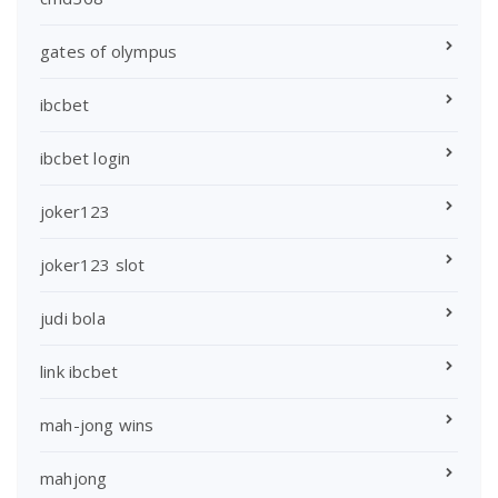
gates of olympus
ibcbet
ibcbet login
joker123
joker123 slot
judi bola
link ibcbet
mah-jong wins
mahjong