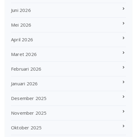
Juni 2026
Mei 2026
April 2026
Maret 2026
Februari 2026
Januari 2026
Desember 2025
November 2025
Oktober 2025