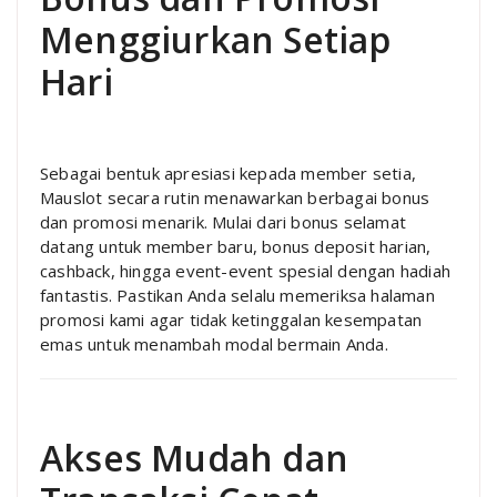
Menggiurkan Setiap
Hari
Sebagai bentuk apresiasi kepada member setia,
Mauslot secara rutin menawarkan berbagai bonus
dan promosi menarik. Mulai dari bonus selamat
datang untuk member baru, bonus deposit harian,
cashback, hingga event-event spesial dengan hadiah
fantastis. Pastikan Anda selalu memeriksa halaman
promosi kami agar tidak ketinggalan kesempatan
emas untuk menambah modal bermain Anda.
Akses Mudah dan