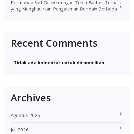
Permainan Slot Online dengan Tema Fantasi Terbaik
yang Menghadirkan Pengalaman Bermain Berbeda
Recent Comments
Tidak ada komentar untuk ditampilkan.
Archives
Agustus 2026
Juli 2026