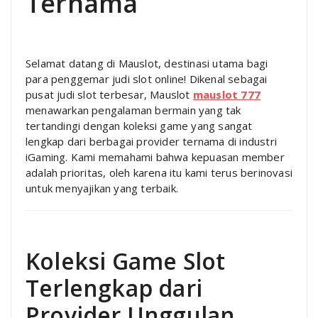
Ternama
Selamat datang di Mauslot, destinasi utama bagi
para penggemar judi slot online! Dikenal sebagai
pusat judi slot terbesar, Mauslot
mauslot 777
menawarkan pengalaman bermain yang tak
tertandingi dengan koleksi game yang sangat
lengkap dari berbagai provider ternama di industri
iGaming. Kami memahami bahwa kepuasan member
adalah prioritas, oleh karena itu kami terus berinovasi
untuk menyajikan yang terbaik.
Koleksi Game Slot
Terlengkap dari
Provider Unggulan