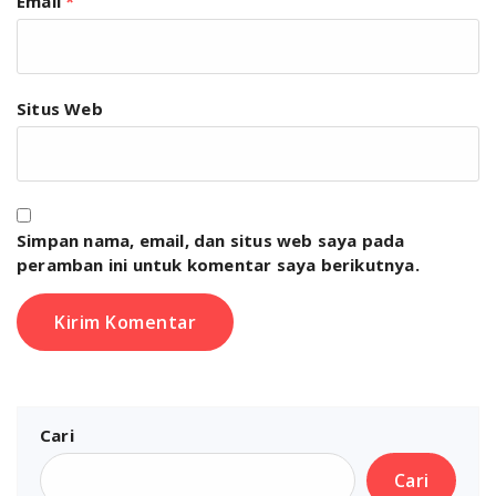
Email
*
Situs Web
Simpan nama, email, dan situs web saya pada
peramban ini untuk komentar saya berikutnya.
Cari
Cari