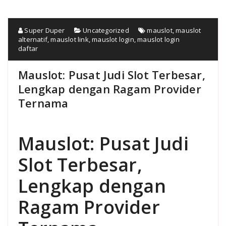
Super Duper
Uncategorized
mauslot
,
mauslot
alternatif
,
mauslot link
,
mauslot login
,
mauslot login
daftar
Mauslot: Pusat Judi Slot Terbesar,
Lengkap dengan Ragam Provider
Ternama
Mauslot: Pusat Judi
Slot Terbesar,
Lengkap dengan
Ragam Provider