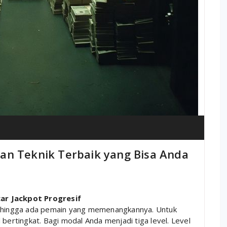
an Teknik Terbaik yang Bisa Anda
ar Jackpot Progresif
ah hingga ada pemain yang memenangkannya. Untuk
 bertingkat. Bagi modal Anda menjadi tiga level. Level