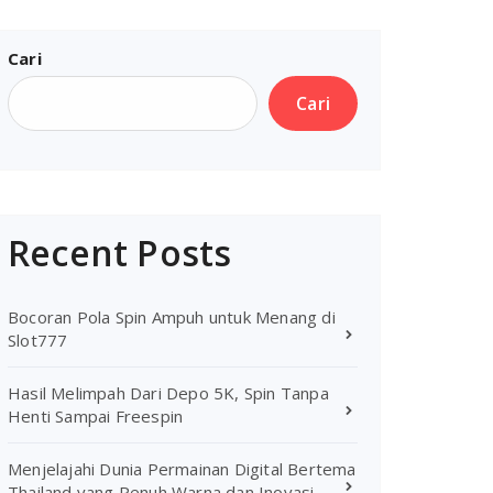
Cari
Cari
Recent Posts
Bocoran Pola Spin Ampuh untuk Menang di
Slot777
Hasil Melimpah Dari Depo 5K, Spin Tanpa
Henti Sampai Freespin
Menjelajahi Dunia Permainan Digital Bertema
Thailand yang Penuh Warna dan Inovasi