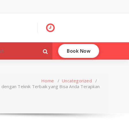
Book Now
Home
/
Uncategorized
/
 dengan Teknik Terbaik yang Bisa Anda Terapkan