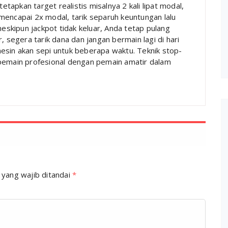
tetapkan target realistis misalnya 2 kali lipat modal,
mencapai 2x modal, tarik separuh keuntungan lalu
meskipun jackpot tidak keluar, Anda tetap pulang
, segera tarik dana dan jangan bermain lagi di hari
esin akan sepi untuk beberapa waktu. Teknik stop-
 pemain profesional dengan pemain amatir dalam
 yang wajib ditandai
*