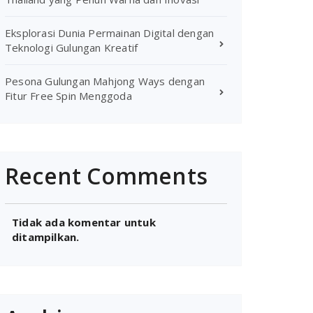
Eksplorasi Dunia Permainan Digital dengan
Teknologi Gulungan Kreatif
Pesona Gulungan Mahjong Ways dengan
Fitur Free Spin Menggoda
Recent Comments
Tidak ada komentar untuk
ditampilkan.