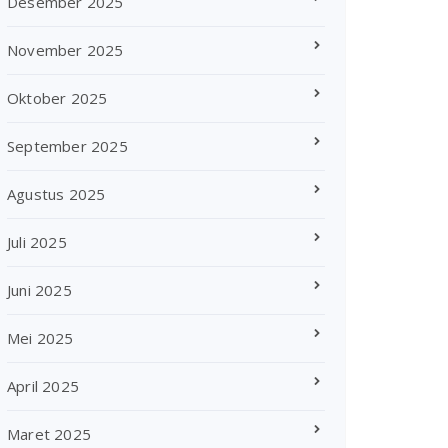
Desember 2025
November 2025
Oktober 2025
September 2025
Agustus 2025
Juli 2025
Juni 2025
Mei 2025
April 2025
Maret 2025