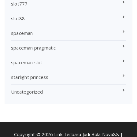
slot777
slot88
spaceman
spaceman pragmatic
spaceman slot
starlight princess
Uncategorized
Copyright © 2026 Link Terbaru Judi Bola Nova88 |