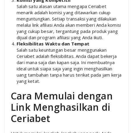
Salah satu alasan utama mengapa Ceriabet
menarik adalah komisi yang ditawarkan cukup
menguntungkan. Setiap transaksi yang dilakukan
melalui link afiliasi Anda akan memberi Anda komisi
yang cukup besar, tergantung pada produk yang
dijual dan program afiliasi yang Anda ikuti.
Fleksibilitas Waktu dan Tempat
Salah satu keuntungan besar menggunakan
Ceriabet adalah fleksibilitas. Anda dapat bekerja
dari mana saja dan kapan saja. Ini membuatnya
ideal untuk siapa saja yang ingin menghasilkan
uang tambahan tanpa harus terikat pada jam kerja
yang ketat.
Cara Memulai dengan
Link Menghasilkan di
Ceriabet