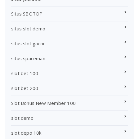
Situs SBOTOP
situs slot demo
situs slot gacor
situs spaceman
slot bet 100
slot bet 200
Slot Bonus New Member 100
slot demo
slot depo 10k