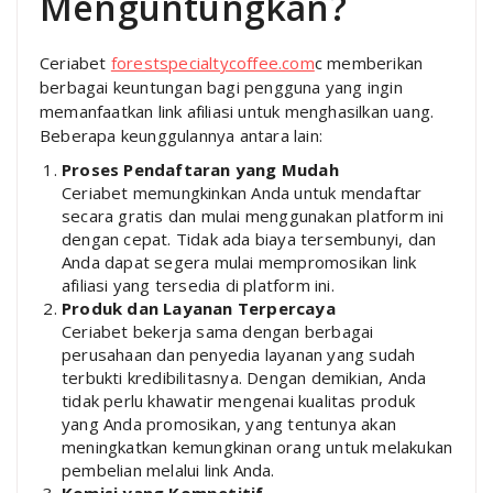
Menguntungkan?
Ceriabet
forestspecialtycoffee.com
c memberikan
berbagai keuntungan bagi pengguna yang ingin
memanfaatkan link afiliasi untuk menghasilkan uang.
Beberapa keunggulannya antara lain:
Proses Pendaftaran yang Mudah
Ceriabet memungkinkan Anda untuk mendaftar
secara gratis dan mulai menggunakan platform ini
dengan cepat. Tidak ada biaya tersembunyi, dan
Anda dapat segera mulai mempromosikan link
afiliasi yang tersedia di platform ini.
Produk dan Layanan Terpercaya
Ceriabet bekerja sama dengan berbagai
perusahaan dan penyedia layanan yang sudah
terbukti kredibilitasnya. Dengan demikian, Anda
tidak perlu khawatir mengenai kualitas produk
yang Anda promosikan, yang tentunya akan
meningkatkan kemungkinan orang untuk melakukan
pembelian melalui link Anda.
Komisi yang Kompetitif