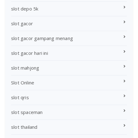
slot depo 5k
slot gacor
slot gacor gampang menang
slot gacor hari ini
slot mahjong
Slot Online
slot qris
slot spaceman
slot thailand