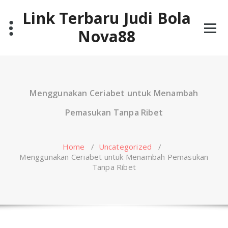
Skip
Link Terbaru Judi Bola
to
content
Nova88
Menggunakan Ceriabet untuk Menambah
Pemasukan Tanpa Ribet
Home
/
Uncategorized
/
Menggunakan Ceriabet untuk Menambah Pemasukan
Tanpa Ribet