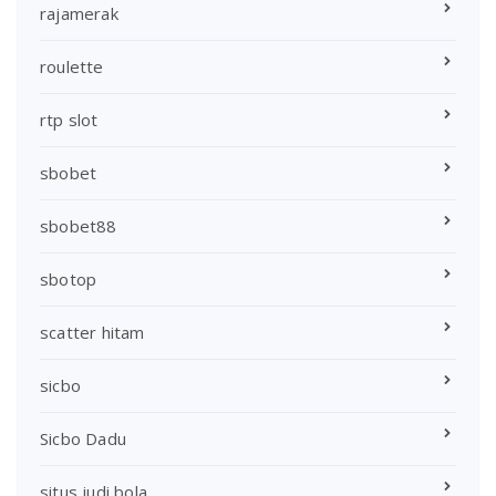
rajamerak
roulette
rtp slot
sbobet
sbobet88
sbotop
scatter hitam
sicbo
Sicbo Dadu
situs judi bola