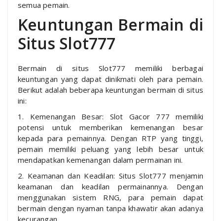
semua pemain.
Keuntungan Bermain di
Situs Slot777
Bermain di situs Slot777 memiliki berbagai
keuntungan yang dapat dinikmati oleh para pemain.
Berikut adalah beberapa keuntungan bermain di situs
ini:
1. Kemenangan Besar: Slot Gacor 777 memiliki
potensi untuk memberikan kemenangan besar
kepada para pemainnya. Dengan RTP yang tinggi,
pemain memiliki peluang yang lebih besar untuk
mendapatkan kemenangan dalam permainan ini.
2. Keamanan dan Keadilan: Situs Slot777 menjamin
keamanan dan keadilan permainannya. Dengan
menggunakan sistem RNG, para pemain dapat
bermain dengan nyaman tanpa khawatir akan adanya
kecurangan.