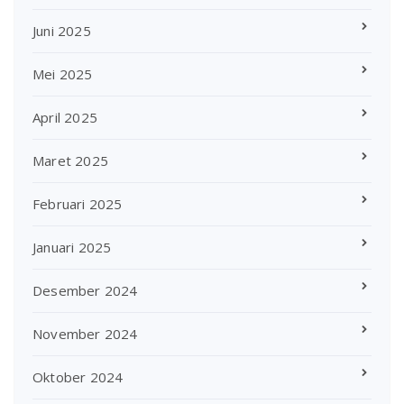
Juni 2025
Mei 2025
April 2025
Maret 2025
Februari 2025
Januari 2025
Desember 2024
November 2024
Oktober 2024