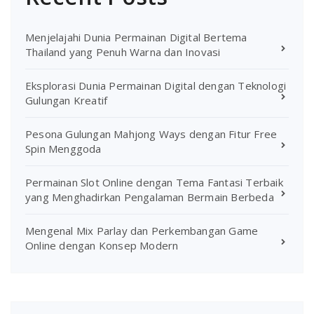
Menjelajahi Dunia Permainan Digital Bertema
Thailand yang Penuh Warna dan Inovasi
Eksplorasi Dunia Permainan Digital dengan Teknologi
Gulungan Kreatif
Pesona Gulungan Mahjong Ways dengan Fitur Free
Spin Menggoda
Permainan Slot Online dengan Tema Fantasi Terbaik
yang Menghadirkan Pengalaman Bermain Berbeda
Mengenal Mix Parlay dan Perkembangan Game
Online dengan Konsep Modern