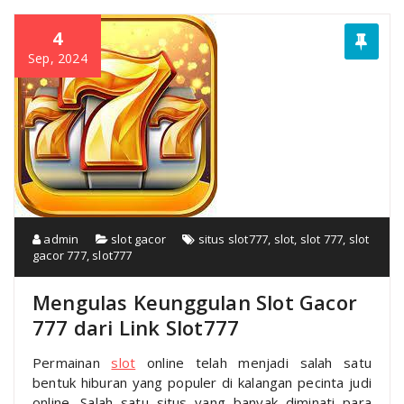
4
Sep, 2024
admin
slot gacor
situs slot777
,
slot
,
slot 777
,
slot
gacor 777
,
slot777
Mengulas Keunggulan Slot Gacor
777 dari Link Slot777
Permainan
slot
online telah menjadi salah satu
bentuk hiburan yang populer di kalangan pecinta judi
online. Salah satu situs yang banyak diminati para