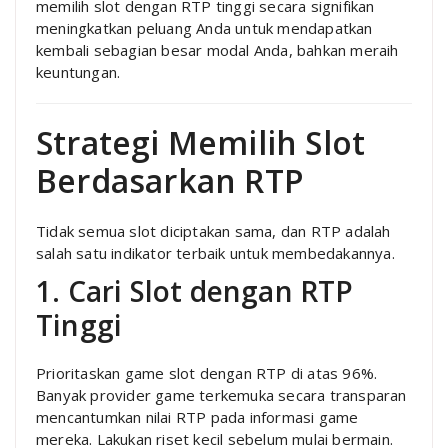
memilih slot dengan RTP tinggi secara signifikan
meningkatkan peluang Anda untuk mendapatkan
kembali sebagian besar modal Anda, bahkan meraih
keuntungan.
Strategi Memilih Slot
Berdasarkan RTP
Tidak semua slot diciptakan sama, dan RTP adalah
salah satu indikator terbaik untuk membedakannya.
1. Cari Slot dengan RTP
Tinggi
Prioritaskan game slot dengan RTP di atas 96%.
Banyak provider game terkemuka secara transparan
mencantumkan nilai RTP pada informasi game
mereka. Lakukan riset kecil sebelum mulai bermain.