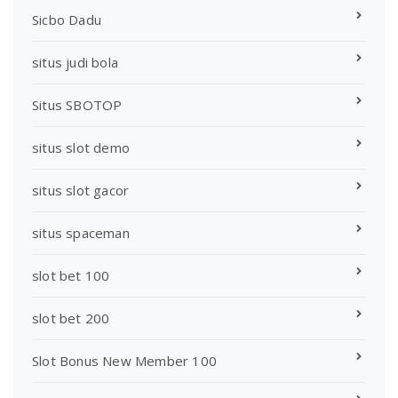
Sicbo Dadu
situs judi bola
Situs SBOTOP
situs slot demo
situs slot gacor
situs spaceman
slot bet 100
slot bet 200
Slot Bonus New Member 100