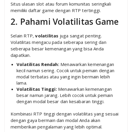
Situs ulasan slot atau forum komunitas seringkali
memiliki daftar game dengan RTP tertinggi.
2. Pahami Volatilitas Game
Selain RTP,
volatilitas
juga sangat penting.
Volatilitas mengacu pada seberapa sering dan
seberapa besar kemenangan yang bisa Anda
dapatkan.
Volatilitas Rendah:
Menawarkan kemenangan
kecil namun sering. Cocok untuk pemain dengan
modal terbatas atau yang ingin bermain lebih
lama.
Volatilitas Tinggi:
Menawarkan kemenangan
besar namun jarang. Lebih cocok untuk pemain
dengan modal besar dan kesabaran tinggi.
Kombinasi RTP tinggi dengan volatilitas yang sesuai
dengan gaya bermain dan modal Anda akan
memberikan pengalaman yang lebih optimal.