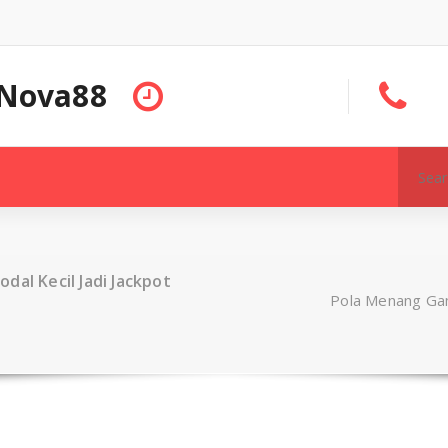
 Nova88
Search
for:
dal Kecil Jadi Jackpot
Pola Menang Game