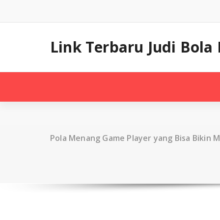
Skip
to
content
Link Terbaru Judi Bola
Pola Menang Game Player yang Bisa Bikin Mo