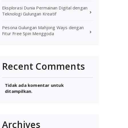
Eksplorasi Dunia Permainan Digital dengan
Teknologi Gulungan Kreatif
Pesona Gulungan Mahjong Ways dengan
Fitur Free Spin Menggoda
Recent Comments
Tidak ada komentar untuk
ditampilkan.
Archives