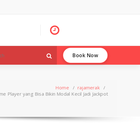
Book Now
Home
/
rajamerak
/
 Player yang Bisa Bikin Modal Kecil Jadi Jackpot