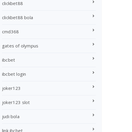
clickbet88
clickbet88 bola
cmd368
gates of olympus
ibcbet
ibcbet login
joker123
joker123 slot
judi bola
link ibcbet