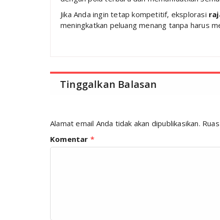
Jika Anda ingin tetap kompetitif, eksplorasi
ra
meningkatkan peluang menang tanpa harus me
Tinggalkan Balasan
Alamat email Anda tidak akan dipublikasikan.
Ruas
Komentar
*