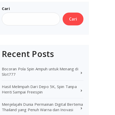
Cari
Cari
Recent Posts
Bocoran Pola Spin Ampuh untuk Menang di
Slot777
Hasil Melimpah Dari Depo 5K, Spin Tanpa
Henti Sampai Freespin
Menjelajahi Dunia Permainan Digital Bertema
Thailand yang Penuh Warna dan Inovasi