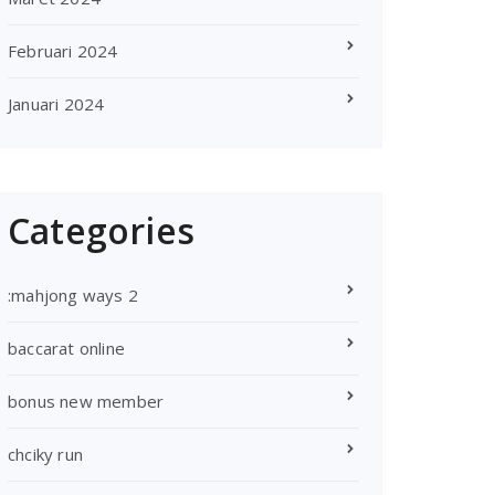
Februari 2024
Januari 2024
Categories
:mahjong ways 2
baccarat online
bonus new member
chciky run