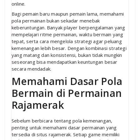
online.
Bagi pemain baru maupun pemain lama, memahami
pola permainan bukan sekadar menebak
keberuntungan. Banyak player berpengalaman yang
mempelajari ritme permainan, waktu bermain yang
tepat, serta cara mengelola strategi agar peluang
kemenangan lebih besar. Dengan kombinasi strategi
yang matang dan konsistensi, bukan tidak mungkin
seseorang bisa mendapatkan keuntungan besar
secara mendadak.
Memahami Dasar Pola
Bermain di Permainan
Rajamerak
Sebelum berbicara tentang pola kemenangan,
penting untuk memahami dasar permainan yang
tersedia di situs rajamerak. Setiap game memiliki