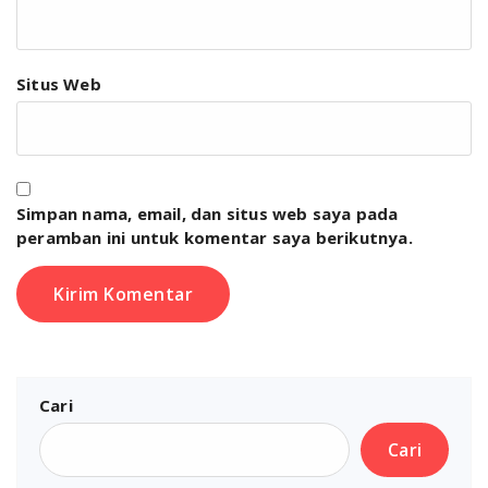
Situs Web
Simpan nama, email, dan situs web saya pada
peramban ini untuk komentar saya berikutnya.
Cari
Cari