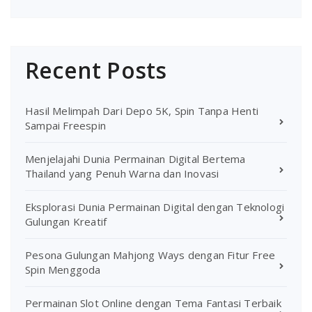
Recent Posts
Hasil Melimpah Dari Depo 5K, Spin Tanpa Henti
Sampai Freespin
Menjelajahi Dunia Permainan Digital Bertema
Thailand yang Penuh Warna dan Inovasi
Eksplorasi Dunia Permainan Digital dengan Teknologi
Gulungan Kreatif
Pesona Gulungan Mahjong Ways dengan Fitur Free
Spin Menggoda
Permainan Slot Online dengan Tema Fantasi Terbaik