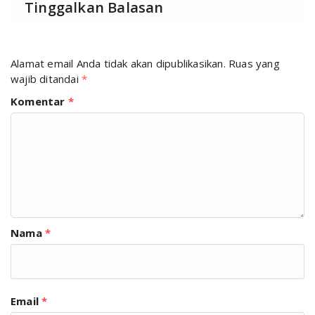
Tinggalkan Balasan
Alamat email Anda tidak akan dipublikasikan.
Ruas yang
wajib ditandai
*
Komentar
*
Nama
*
Email
*