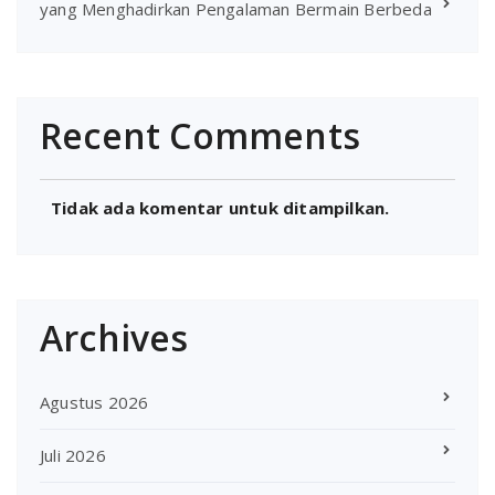
yang Menghadirkan Pengalaman Bermain Berbeda
Recent Comments
Tidak ada komentar untuk ditampilkan.
Archives
Agustus 2026
Juli 2026