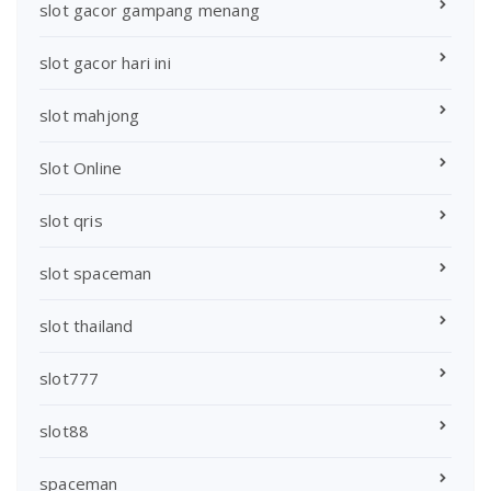
slot gacor gampang menang
slot gacor hari ini
slot mahjong
Slot Online
slot qris
slot spaceman
slot thailand
slot777
slot88
spaceman