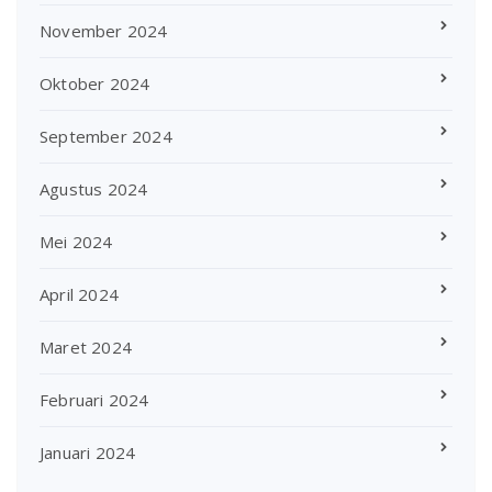
November 2024
Oktober 2024
September 2024
Agustus 2024
Mei 2024
April 2024
Maret 2024
Februari 2024
Januari 2024