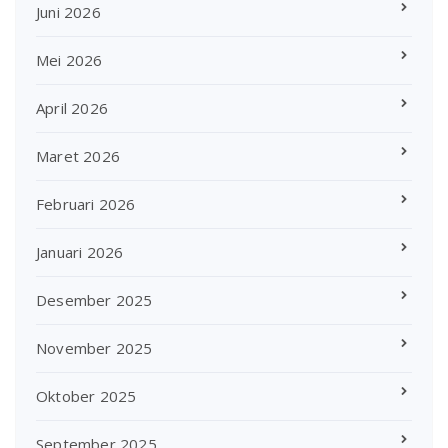
Juni 2026
Mei 2026
April 2026
Maret 2026
Februari 2026
Januari 2026
Desember 2025
November 2025
Oktober 2025
September 2025