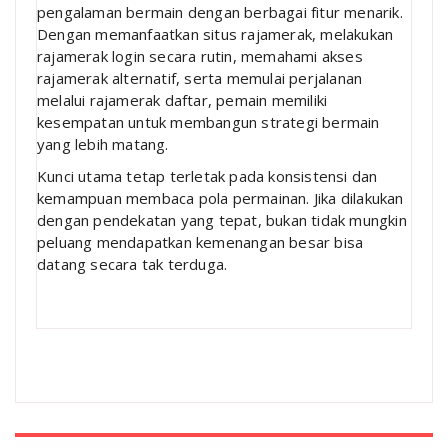
pengalaman bermain dengan berbagai fitur menarik.
Dengan memanfaatkan situs rajamerak, melakukan
rajamerak login secara rutin, memahami akses
rajamerak alternatif, serta memulai perjalanan
melalui rajamerak daftar, pemain memiliki
kesempatan untuk membangun strategi bermain
yang lebih matang.
Kunci utama tetap terletak pada konsistensi dan
kemampuan membaca pola permainan. Jika dilakukan
dengan pendekatan yang tepat, bukan tidak mungkin
peluang mendapatkan kemenangan besar bisa
datang secara tak terduga.