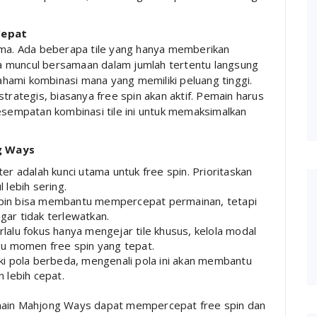
Cepat
ama. Ada beberapa tile yang hanya memberikan
ika muncul bersamaan dalam jumlah tertentu langsung
hami kombinasi mana yang memiliki peluang tinggi.
i strategis, biasanya free spin akan aktif. Pemain harus
empatan kombinasi tile ini untuk memaksimalkan
g Ways
ter adalah kunci utama untuk free spin. Prioritaskan
lebih sering.
pin bisa membantu mempercepat permainan, tetapi
agar tidak terlewatkan.
rlalu fokus hanya mengejar tile khusus, kelola modal
gu momen free spin yang tepat.
ki pola berbeda, mengenali pola ini akan membantu
 lebih cepat.
emain Mahjong Ways dapat mempercepat free spin dan