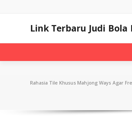
Skip
to
content
Link Terbaru Judi Bola
Rahasia Tile Khusus Mahjong Ways Agar Fre