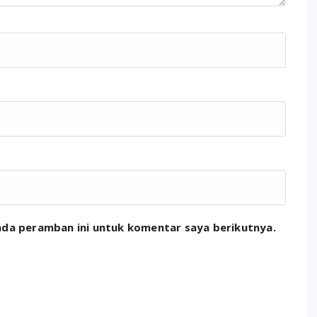
ada peramban ini untuk komentar saya berikutnya.