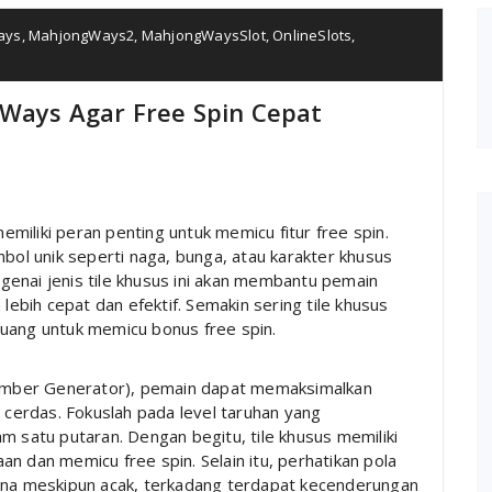
ays
,
MahjongWays2
,
MahjongWaysSlot
,
OnlineSlots
,
 Ways Agar Free Spin Cepat
iliki peran penting untuk memicu fitur free spin.
bol unik seperti naga, bunga, atau karakter khusus
enai jenis tile khusus ini akan membantu pemain
 lebih cepat dan efektif. Semakin sering tile khusus
luang untuk memicu bonus free spin.
mber Generator), pemain dapat memaksimalkan
erdas. Fokuslah pada level taruhan yang
m satu putaran. Dengan begitu, tile khusus memiliki
n dan memicu free spin. Selain itu, perhatikan pola
rena meskipun acak, terkadang terdapat kecenderungan