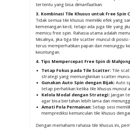
tertentu yang bisa dimanfaatkan.
3. Kombinasi Tile Khusus untuk Free Spin 
Tidak semua tile khusus memiliki efek yang s
kemenangan kecil, tetapi ada juga tile yang j
memicu free spin. Rahasia utama adalah mema
Misalnya, jika tiga tile scatter muncul di posis
terus memperhatikan papan dan menunggu kes
keuntungan.
4. Tips Mempercepat Free Spin di Mahjon
Tetap Fokus pada Tile Scatter:
Tile scat
strategi yang memungkinkan scatter muncul 
Gunakan Auto Spin dengan Bijak:
Auto s
tetap perhatikan ketika tile khusus muncul 
Kelola Modal dengan Strategi:
Jangan te
agar bisa bertahan lebih lama dan menung
Amati Pola Permainan:
Setiap sesi memili
memprediksi kemunculan tile khusus dengan
Dengan memahami rahasia tile khusus ini, p