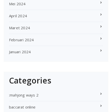
Mei 2024
April 2024
Maret 2024
Februari 2024
Januari 2024
Categories
:mahjong ways 2
baccarat online