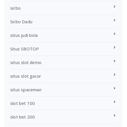
sicbo
Sicbo Dadu
situs judi bola
Situs SBOTOP
situs slot demo
situs slot gacor
situs spaceman
slot bet 100
slot bet 200