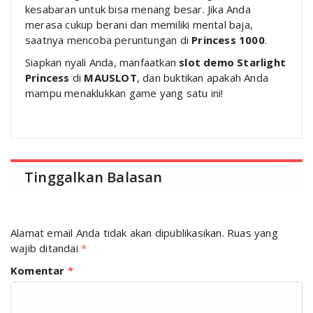
kesabaran untuk bisa menang besar. Jika Anda
merasa cukup berani dan memiliki mental baja,
saatnya mencoba peruntungan di
Princess 1000
.
Siapkan nyali Anda, manfaatkan
slot demo Starlight
Princess
di
MAUSLOT
, dan buktikan apakah Anda
mampu menaklukkan game yang satu ini!
Tinggalkan Balasan
Alamat email Anda tidak akan dipublikasikan.
Ruas yang
wajib ditandai
*
Komentar
*