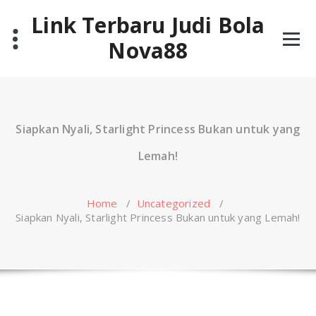
Skip
Link Terbaru Judi Bola
to
content
Nova88
Siapkan Nyali, Starlight Princess Bukan untuk yang
Lemah!
Home
/
Uncategorized
/
Siapkan Nyali, Starlight Princess Bukan untuk yang Lemah!