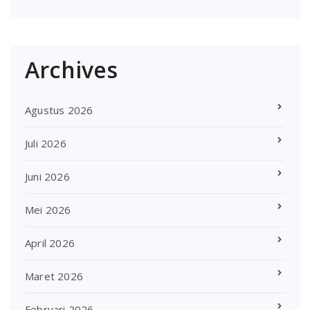
Archives
Agustus 2026
Juli 2026
Juni 2026
Mei 2026
April 2026
Maret 2026
Februari 2026