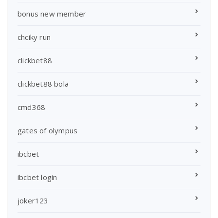
bonus new member
chciky run
clickbet88
clickbet88 bola
cmd368
gates of olympus
ibcbet
ibcbet login
joker123