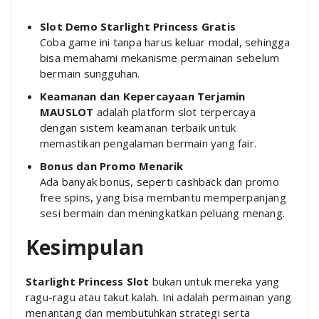
Slot Demo Starlight Princess Gratis
Coba game ini tanpa harus keluar modal, sehingga
bisa memahami mekanisme permainan sebelum
bermain sungguhan.
Keamanan dan Kepercayaan Terjamin
MAUSLOT
adalah platform slot terpercaya
dengan sistem keamanan terbaik untuk
memastikan pengalaman bermain yang fair.
Bonus dan Promo Menarik
Ada banyak bonus, seperti cashback dan promo
free spins, yang bisa membantu memperpanjang
sesi bermain dan meningkatkan peluang menang.
Kesimpulan
Starlight Princess Slot
bukan untuk mereka yang
ragu-ragu atau takut kalah. Ini adalah permainan yang
menantang dan membutuhkan strategi serta