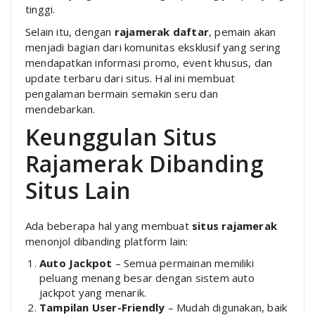
tinggi.
Selain itu, dengan
rajamerak daftar
, pemain akan
menjadi bagian dari komunitas eksklusif yang sering
mendapatkan informasi promo, event khusus, dan
update terbaru dari situs. Hal ini membuat
pengalaman bermain semakin seru dan
mendebarkan.
Keunggulan Situs
Rajamerak Dibanding
Situs Lain
Ada beberapa hal yang membuat
situs rajamerak
menonjol dibanding platform lain:
Auto Jackpot
– Semua permainan memiliki
peluang menang besar dengan sistem auto
jackpot yang menarik.
Tampilan User-Friendly
– Mudah digunakan, baik