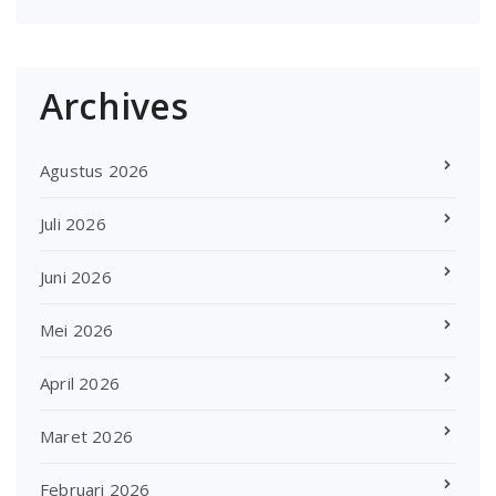
Archives
Agustus 2026
Juli 2026
Juni 2026
Mei 2026
April 2026
Maret 2026
Februari 2026