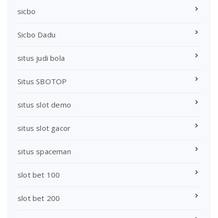
sicbo
Sicbo Dadu
situs judi bola
Situs SBOTOP
situs slot demo
situs slot gacor
situs spaceman
slot bet 100
slot bet 200