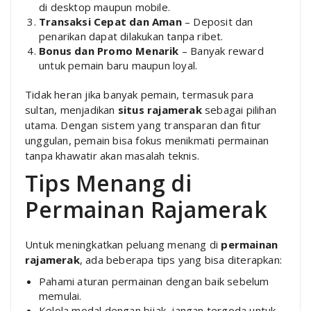
di desktop maupun mobile.
Transaksi Cepat dan Aman
– Deposit dan
penarikan dapat dilakukan tanpa ribet.
Bonus dan Promo Menarik
– Banyak reward
untuk pemain baru maupun loyal.
Tidak heran jika banyak pemain, termasuk para
sultan, menjadikan
situs rajamerak
sebagai pilihan
utama. Dengan sistem yang transparan dan fitur
unggulan, pemain bisa fokus menikmati permainan
tanpa khawatir akan masalah teknis.
Tips Menang di
Permainan Rajamerak
Untuk meningkatkan peluang menang di
permainan
rajamerak
, ada beberapa tips yang bisa diterapkan:
Pahami aturan permainan dengan baik sebelum
memulai.
Kelola modal dengan bijak, jangan tergoda untuk