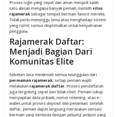
Proses login yang cepat dan aman menjadi salah
satu alasan mengapa banyak pemain memilih
situs
rajamerak
sebagai tempat bermain favorit mereka.
Tidak perlu menunggu lama atau menghadapi sistem
yang rumit; semua dioptimalkan untuk kenyamanan
pengguna.
Rajamerak Daftar:
Menjadi Bagian Dari
Komunitas Elite
Sebelum bisa menikmati semua keunggulan dari
permainan rajamerak
, setiap pemain wajib
melakukan
rajamerak daftar
. Proses pendaftaran
juga tergolong cepat dan tidak ribet. Pemain cukup
menyiapkan data pribadi, nomor rekening, atau e-
wallet untuk proses deposit dan penarikan. Setelah
daftar, pemain dapat langsung merasakan sensasi
bermain yang berbeda dengan peluang jackpot yang