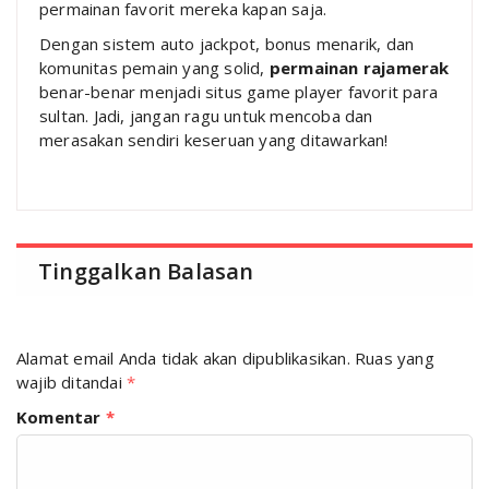
permainan favorit mereka kapan saja.
Dengan sistem auto jackpot, bonus menarik, dan
komunitas pemain yang solid,
permainan rajamerak
benar-benar menjadi situs game player favorit para
sultan. Jadi, jangan ragu untuk mencoba dan
merasakan sendiri keseruan yang ditawarkan!
Tinggalkan Balasan
Alamat email Anda tidak akan dipublikasikan.
Ruas yang
wajib ditandai
*
Komentar
*