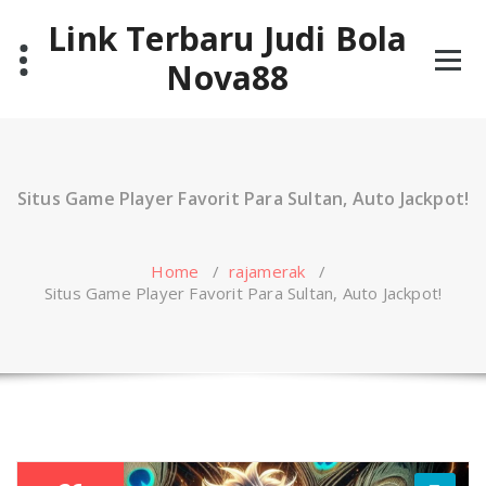
Skip
Link Terbaru Judi Bola
to
content
Nova88
Situs Game Player Favorit Para Sultan, Auto Jackpot!
Home
/
rajamerak
/
Situs Game Player Favorit Para Sultan, Auto Jackpot!