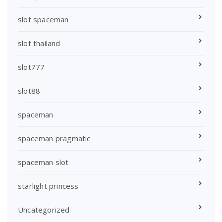
slot spaceman
slot thailand
slot777
slot88
spaceman
spaceman pragmatic
spaceman slot
starlight princess
Uncategorized