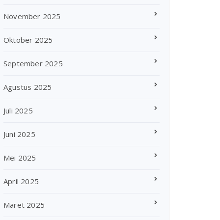
November 2025
Oktober 2025
September 2025
Agustus 2025
Juli 2025
Juni 2025
Mei 2025
April 2025
Maret 2025