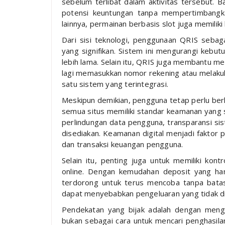
sebelum terlibat dalam aktivitas tersebut. B
potensi keuntungan tanpa mempertimbangkan
lainnya, permainan berbasis slot juga memilik
Dari sisi teknologi, penggunaan QRIS se
yang signifikan. Sistem ini mengurangi keb
lebih lama. Selain itu, QRIS juga membantu 
lagi memasukkan nomor rekening atau melakuka
satu sistem yang terintegrasi.
Meskipun demikian, pengguna tetap perlu berh
semua situs memiliki standar keamanan yang s
perlindungan data pengguna, transparansi sis
disediakan. Keamanan digital menjadi faktor 
dan transaksi keuangan pengguna.
Selain itu, penting juga untuk memiliki kon
online. Dengan kemudahan deposit yang ha
terdorong untuk terus mencoba tanpa batasan 
dapat menyebabkan pengeluaran yang tidak dis
Pendekatan yang bijak adalah dengan menga
bukan sebagai cara untuk mencari penghasil