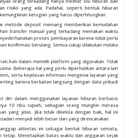
anyak orang terkadang hanya melihat sisi hiburan dan
 risiko yang ada. Padahal, seperti bentuk hiburan
i kemungkinan kerugian yang harus diperhitungkan.
bagai metode deposit memang memberikan kemudahan
utuhan transfer manual yang terkadang memakan waktu
menyederhanakan proses pembayaran karena tidak perlu
n konfirmasi berulang. Semua cukup dilakukan melalui
ati-hati dalam memilih platform yang digunakan. Tidak
ama. Beberapa hal yang perlu diperhatikan antara lain
tem, serta kejelasan informasi mengenai layanan yang
penting karena berkaitan langsung dengan data pribadi
trol diri dalam menggunakan layanan hiburan berbasis
nya 10 ribu rupiah, sebagian orang mungkin merasa
yang jelas. Jika tidak dikelola dengan baik, hal ini
adari menjadi lebih besar dari yang direncanakan.
nggap aktivitas ini sebagai bentuk hiburan semata,
an tetap. Menetapkan batas waktu dan anggaran sejak