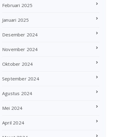
Februari 2025
Januari 2025
Desember 2024
November 2024
Oktober 2024
September 2024
Agustus 2024
Mei 2024
April 2024