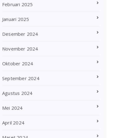
Februari 2025
Januari 2025
Desember 2024
November 2024
Oktober 2024
September 2024
Agustus 2024
Mei 2024
April 2024
Maret 2024