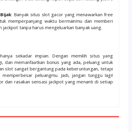
Bijak
: Banyak situs slot gacor yang menawarkan free
 untuk memperpanjang waktu bermainmu dan memberi
 jackpot tanpa harus mengeluarkan banyak uang.
n hanya sekadar impian. Dengan memilih situs yang
gi, dan memanfaatkan bonus yang ada, peluang untuk
an slot sangat bergantung pada keberuntungan, tetapi
 memperbesar peluangmu. Jadi, jangan tunggu lagi!
r dan rasakan sensasi jackpot yang menanti di setiap