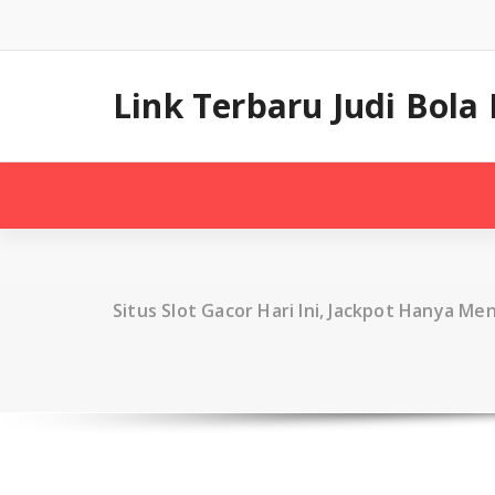
Skip
to
content
Link Terbaru Judi Bola
Situs Slot Gacor Hari Ini, Jackpot Hanya M