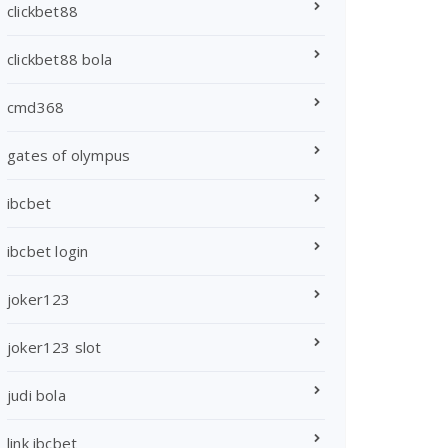
clickbet88
clickbet88 bola
cmd368
gates of olympus
ibcbet
ibcbet login
joker123
joker123 slot
judi bola
link ibcbet