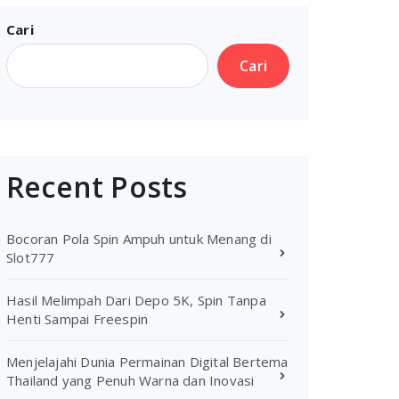
Cari
Cari
Recent Posts
Bocoran Pola Spin Ampuh untuk Menang di
Slot777
Hasil Melimpah Dari Depo 5K, Spin Tanpa
Henti Sampai Freespin
Menjelajahi Dunia Permainan Digital Bertema
Thailand yang Penuh Warna dan Inovasi