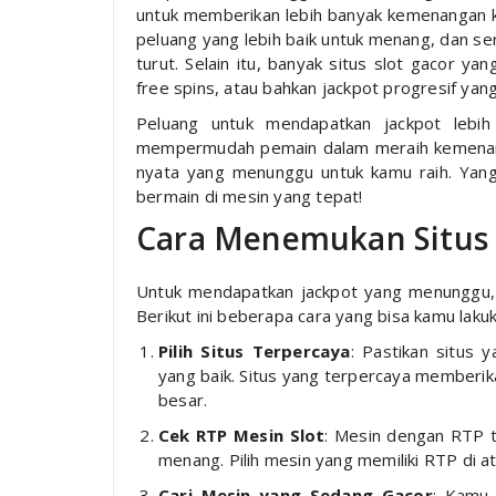
untuk memberikan lebih banyak kemenangan 
peluang yang lebih baik untuk menang, dan se
turut. Selain itu, banyak situs slot gacor y
free spins, atau bahkan jackpot progresif yan
Peluang untuk mendapatkan jackpot lebih
mempermudah pemain dalam meraih kemenangan.
nyata yang menunggu untuk kamu raih. Yan
bermain di mesin yang tepat!
Cara Menemukan Situs S
Untuk mendapatkan jackpot yang menunggu, 
Berikut ini beberapa cara yang bisa kamu laku
Pilih Situs Terpercaya
: Pastikan situs y
yang baik. Situs yang terpercaya memberik
besar.
Cek RTP Mesin Slot
: Mesin dengan RTP t
menang. Pilih mesin yang memiliki RTP di 
Cari Mesin yang Sedang Gacor
: Kamu 