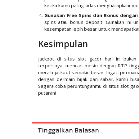
ketika kamu paling tidak mengharapkannya.
Gunakan Free Spins dan Bonus dengan 
spins atau bonus deposit. Gunakan ini
kesempatan lebih besar untuk mendapatkan
Kesimpulan
Jackpot di situs slot gacor hari ini buka
terpercaya, mencari mesin dengan RTP ting
meraih jackpot semakin besar. Ingat, permain
dengan bermain bijak dan sabar, kamu bisa
Segera coba peruntunganmu di situs slot gaco
putaran!
Tinggalkan Balasan