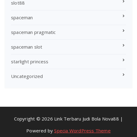
slot88
spaceman
spaceman pragmatic
spaceman slot
starlight princess
Uncategorized
Copyright © 2026 Link Terbaru Judi Bola Nova88 |
Powered by
Specia WordPress Theme