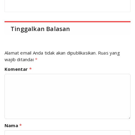
Tinggalkan Balasan
Alamat email Anda tidak akan dipublikasikan.
Ruas yang
wajib ditandai
*
Komentar
*
Nama
*