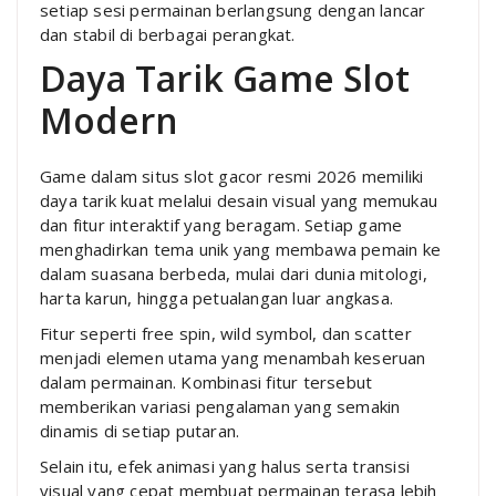
setiap sesi permainan berlangsung dengan lancar
dan stabil di berbagai perangkat.
Daya Tarik Game Slot
Modern
Game dalam situs slot gacor resmi 2026 memiliki
daya tarik kuat melalui desain visual yang memukau
dan fitur interaktif yang beragam. Setiap game
menghadirkan tema unik yang membawa pemain ke
dalam suasana berbeda, mulai dari dunia mitologi,
harta karun, hingga petualangan luar angkasa.
Fitur seperti free spin, wild symbol, dan scatter
menjadi elemen utama yang menambah keseruan
dalam permainan. Kombinasi fitur tersebut
memberikan variasi pengalaman yang semakin
dinamis di setiap putaran.
Selain itu, efek animasi yang halus serta transisi
visual yang cepat membuat permainan terasa lebih