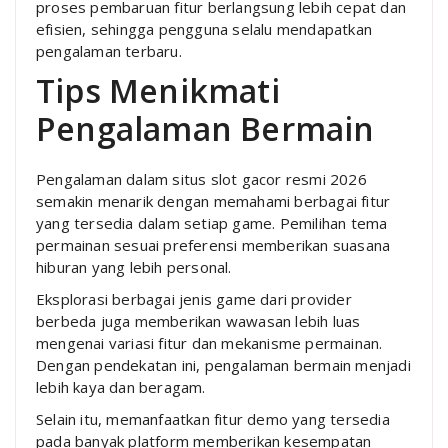
proses pembaruan fitur berlangsung lebih cepat dan
efisien, sehingga pengguna selalu mendapatkan
pengalaman terbaru.
Tips Menikmati
Pengalaman Bermain
Pengalaman dalam situs slot gacor resmi 2026
semakin menarik dengan memahami berbagai fitur
yang tersedia dalam setiap game. Pemilihan tema
permainan sesuai preferensi memberikan suasana
hiburan yang lebih personal.
Eksplorasi berbagai jenis game dari provider
berbeda juga memberikan wawasan lebih luas
mengenai variasi fitur dan mekanisme permainan.
Dengan pendekatan ini, pengalaman bermain menjadi
lebih kaya dan beragam.
Selain itu, memanfaatkan fitur demo yang tersedia
pada banyak platform memberikan kesempatan