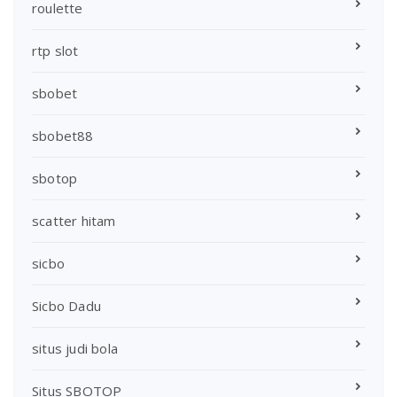
roulette
rtp slot
sbobet
sbobet88
sbotop
scatter hitam
sicbo
Sicbo Dadu
situs judi bola
Situs SBOTOP