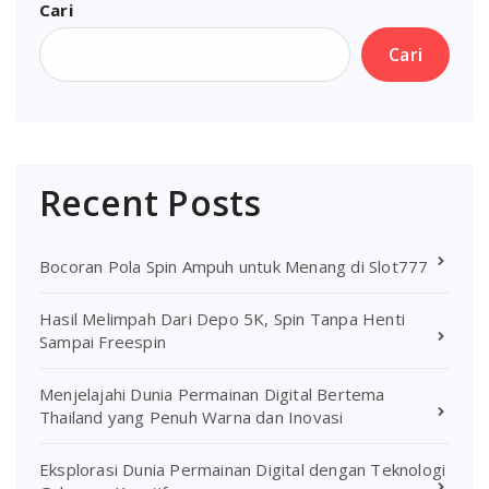
Cari
Cari
Recent Posts
Bocoran Pola Spin Ampuh untuk Menang di Slot777
Hasil Melimpah Dari Depo 5K, Spin Tanpa Henti
Sampai Freespin
Menjelajahi Dunia Permainan Digital Bertema
Thailand yang Penuh Warna dan Inovasi
Eksplorasi Dunia Permainan Digital dengan Teknologi