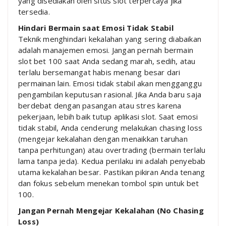
yang disediakan oleh situs slot terpercaya jika
tersedia.
Hindari Bermain saat Emosi Tidak Stabil
Teknik menghindari kekalahan yang sering diabaikan
adalah manajemen emosi. Jangan pernah bermain
slot bet 100 saat Anda sedang marah, sedih, atau
terlalu bersemangat habis menang besar dari
permainan lain. Emosi tidak stabil akan mengganggu
pengambilan keputusan rasional. Jika Anda baru saja
berdebat dengan pasangan atau stres karena
pekerjaan, lebih baik tutup aplikasi slot. Saat emosi
tidak stabil, Anda cenderung melakukan chasing loss
(mengejar kekalahan dengan menaikkan taruhan
tanpa perhitungan) atau overtrading (bermain terlalu
lama tanpa jeda). Kedua perilaku ini adalah penyebab
utama kekalahan besar. Pastikan pikiran Anda tenang
dan fokus sebelum menekan tombol spin untuk bet
100.
Jangan Pernah Mengejar Kekalahan (No Chasing
Loss)