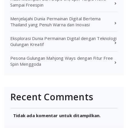
Sampai Freespin
Menjelajahi Dunia Permainan Digital Bertema
Thailand yang Penuh Warna dan Inovasi
Eksplorasi Dunia Permainan Digital dengan Teknologi
Gulungan Kreatif
Pesona Gulungan Mahjong Ways dengan Fitur Free
Spin Menggoda
Recent Comments
Tidak ada komentar untuk ditampilkan.