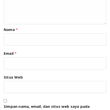
Nama
*
Email
*
Situs Web
Simpan nama, email, dan situs web saya pada