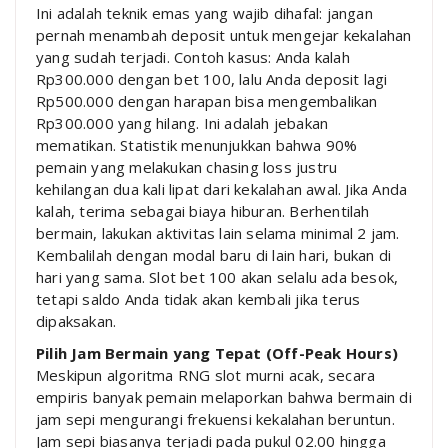
Ini adalah teknik emas yang wajib dihafal: jangan
pernah menambah deposit untuk mengejar kekalahan
yang sudah terjadi. Contoh kasus: Anda kalah
Rp300.000 dengan bet 100, lalu Anda deposit lagi
Rp500.000 dengan harapan bisa mengembalikan
Rp300.000 yang hilang. Ini adalah jebakan
mematikan. Statistik menunjukkan bahwa 90%
pemain yang melakukan chasing loss justru
kehilangan dua kali lipat dari kekalahan awal. Jika Anda
kalah, terima sebagai biaya hiburan. Berhentilah
bermain, lakukan aktivitas lain selama minimal 2 jam.
Kembalilah dengan modal baru di lain hari, bukan di
hari yang sama. Slot bet 100 akan selalu ada besok,
tetapi saldo Anda tidak akan kembali jika terus
dipaksakan.
Pilih Jam Bermain yang Tepat (Off-Peak Hours)
Meskipun algoritma RNG slot murni acak, secara
empiris banyak pemain melaporkan bahwa bermain di
jam sepi mengurangi frekuensi kekalahan beruntun.
Jam sepi biasanya terjadi pada pukul 02.00 hingga