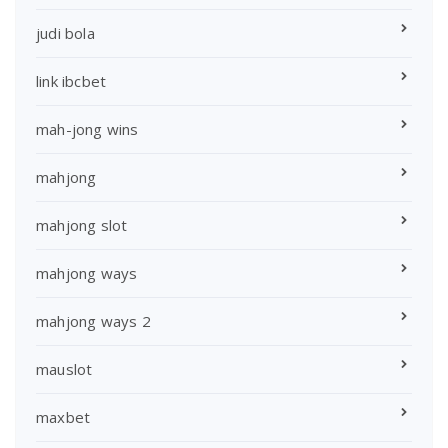
judi bola
link ibcbet
mah-jong wins
mahjong
mahjong slot
mahjong ways
mahjong ways 2
mauslot
maxbet