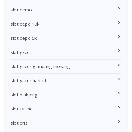
slot demo
slot depo 10k
slot depo 5k
slot gacor
slot gacor gampang menang
slot gacor hari ini
slot mahjong
Slot Online
slot qris