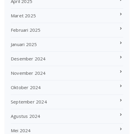
April 2025
Maret 2025
Februari 2025
Januari 2025
Desember 2024
November 2024
Oktober 2024
September 2024
Agustus 2024
Mei 2024