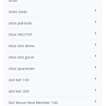
sicbo
Sicbo Dadu
situs judi bola
Situs SBOTOP
situs slot demo
situs slot gacor
situs spaceman
slot bet 100
slot bet 200
Slot Bonus New Member 100