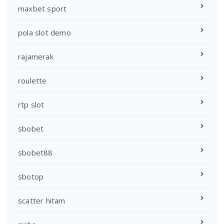
maxbet sport
pola slot demo
rajamerak
roulette
rtp slot
sbobet
sbobet88
sbotop
scatter hitam