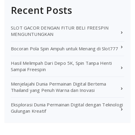
Recent Posts
SLOT GACOR DENGAN FITUR BELI FREESPIN
MENGUNTUNGKAN
Bocoran Pola Spin Ampuh untuk Menang di Slot777
Hasil Melimpah Dari Depo 5K, Spin Tanpa Henti
Sampai Freespin
Menjelajahi Dunia Permainan Digital Bertema
Thailand yang Penuh Warna dan Inovasi
Eksplorasi Dunia Permainan Digital dengan Teknologi
Gulungan Kreatif