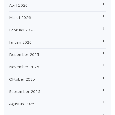
April 2026
Maret 2026
Februari 2026
Januari 2026
Desember 2025
November 2025
Oktober 2025
September 2025
Agustus 2025