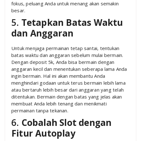
fokus, peluang Anda untuk menang akan semakin
besar.
5.
Tetapkan Batas Waktu
dan Anggaran
Untuk menjaga permainan tetap santai, tentukan
batas waktu dan anggaran sebelum mulai bermain.
Dengan deposit 5k, Anda bisa bermain dengan
anggaran kecil dan menentukan seberapa lama Anda
ingin bermain. Hal ini akan membantu Anda
menghindari godaan untuk terus bermain lebih lama
atau bertaruh lebih besar dari anggaran yang telah
ditentukan. Bermain dengan batas yang jelas akan
membuat Anda lebih tenang dan menikmati
permainan tanpa tekanan.
6.
Cobalah Slot dengan
Fitur Autoplay