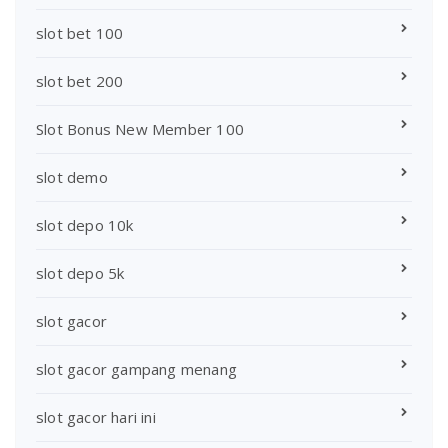
slot bet 100
slot bet 200
Slot Bonus New Member 100
slot demo
slot depo 10k
slot depo 5k
slot gacor
slot gacor gampang menang
slot gacor hari ini