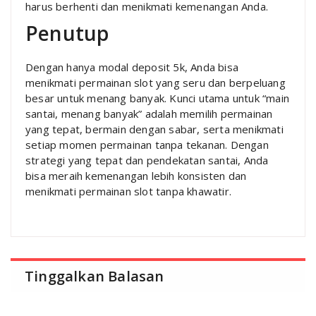
harus berhenti dan menikmati kemenangan Anda.
Penutup
Dengan hanya modal deposit 5k, Anda bisa
menikmati permainan slot yang seru dan berpeluang
besar untuk menang banyak. Kunci utama untuk “main
santai, menang banyak” adalah memilih permainan
yang tepat, bermain dengan sabar, serta menikmati
setiap momen permainan tanpa tekanan. Dengan
strategi yang tepat dan pendekatan santai, Anda
bisa meraih kemenangan lebih konsisten dan
menikmati permainan slot tanpa khawatir.
Tinggalkan Balasan