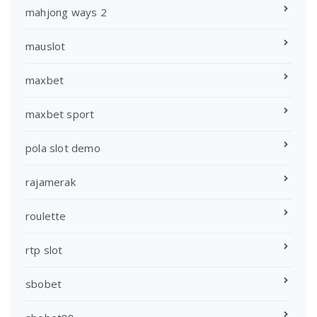
mahjong ways 2
mauslot
maxbet
maxbet sport
pola slot demo
rajamerak
roulette
rtp slot
sbobet