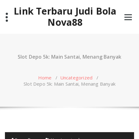
Skip
Link Terbaru Judi Bola
to
content
Nova88
Slot Depo 5k: Main Santai, Menang Banyak
Home
/
Uncategorized
/
Slot Depo 5k: Main Santai, Menang Banyak