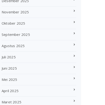
Desember 2025
November 2025
Oktober 2025
September 2025
Agustus 2025
Juli 2025
Juni 2025
Mei 2025
April 2025
Maret 2025