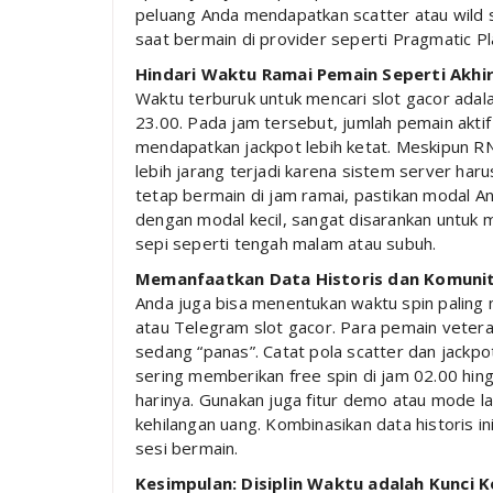
peluang Anda mendapatkan scatter atau wild sy
saat bermain di provider seperti Pragmatic Pl
Hindari Waktu Ramai Pemain Seperti Akhi
Waktu terburuk untuk mencari slot gacor adal
23.00. Pada jam tersebut, jumlah pemain aktif
mendapatkan jackpot lebih ketat. Meskipun RN
lebih jarang terjadi karena sistem server har
tetap bermain di jam ramai, pastikan modal A
dengan modal kecil, sangat disarankan untuk m
sepi seperti tengah malam atau subuh.
Memanfaatkan Data Historis dan Komunit
Anda juga bisa menentukan waktu spin palin
atau Telegram slot gacor. Para pemain veter
sedang “panas”. Catat pola scatter dan jackpo
sering memberikan free spin di jam 02.00 hin
harinya. Gunakan juga fitur demo atau mode la
kehilangan uang. Kombinasikan data historis i
sesi bermain.
Kesimpulan: Disiplin Waktu adalah Kunci K