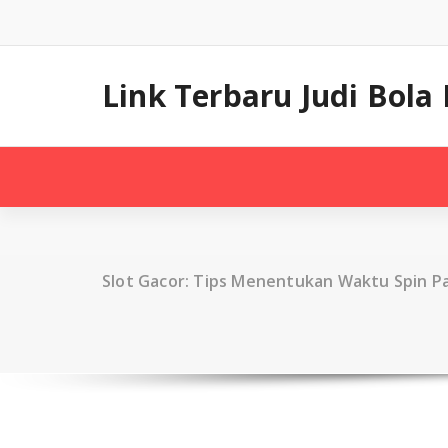
Skip
to
content
Link Terbaru Judi Bola
Slot Gacor: Tips Menentukan Waktu Spin 