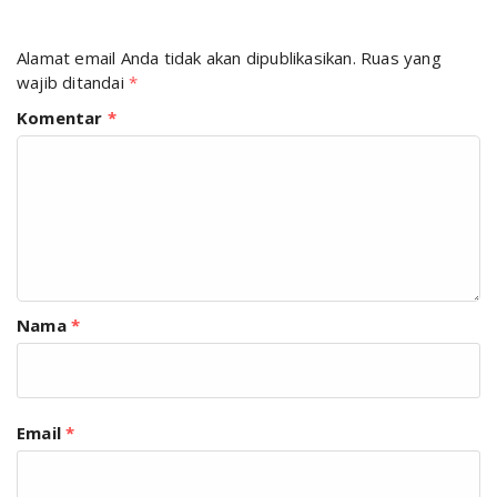
Alamat email Anda tidak akan dipublikasikan.
Ruas yang
wajib ditandai
*
Komentar
*
Nama
*
Email
*