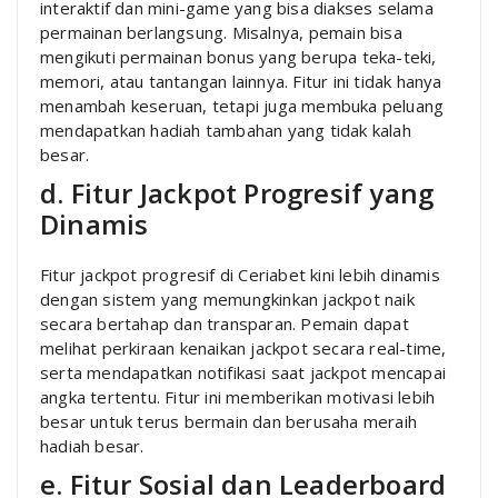
interaktif dan mini-game yang bisa diakses selama
permainan berlangsung. Misalnya, pemain bisa
mengikuti permainan bonus yang berupa teka-teki,
memori, atau tantangan lainnya. Fitur ini tidak hanya
menambah keseruan, tetapi juga membuka peluang
mendapatkan hadiah tambahan yang tidak kalah
besar.
d. Fitur Jackpot Progresif yang
Dinamis
Fitur jackpot progresif di Ceriabet kini lebih dinamis
dengan sistem yang memungkinkan jackpot naik
secara bertahap dan transparan. Pemain dapat
melihat perkiraan kenaikan jackpot secara real-time,
serta mendapatkan notifikasi saat jackpot mencapai
angka tertentu. Fitur ini memberikan motivasi lebih
besar untuk terus bermain dan berusaha meraih
hadiah besar.
e. Fitur Sosial dan Leaderboard