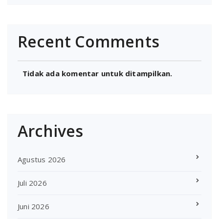
Recent Comments
Tidak ada komentar untuk ditampilkan.
Archives
Agustus 2026
Juli 2026
Juni 2026