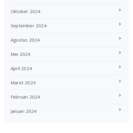
Oktober 2024
September 2024
Agustus 2024
Mei 2024
April 2024
Maret 2024
Februari 2024
Januari 2024