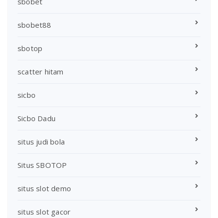
sbobet
sbobet88
sbotop
scatter hitam
sicbo
Sicbo Dadu
situs judi bola
Situs SBOTOP
situs slot demo
situs slot gacor