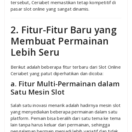
tersebut, Ceriabet memastikan tetap kompetitif di
pasar slot online yang sangat dinamis.
2. Fitur-Fitur Baru yang
Membuat Permainan
Lebih Seru
Berikut adalah beberapa fitur terbaru dari Slot Online
Ceriabet yang patut diperhatikan dan dicoba:
a. Fitur Multi-Permainan dalam
Satu Mesin Slot
Salah satu inovasi menarik adalah hadirnya mesin slot
yang menyediakan beberapa permainan dalam satu
platform. Pemain bisa beralih dari satu tema ke tema
lain tanpa harus keluar dari permainan, sehingga
pengalaman bermain menjadi lebih variatif dan tidak