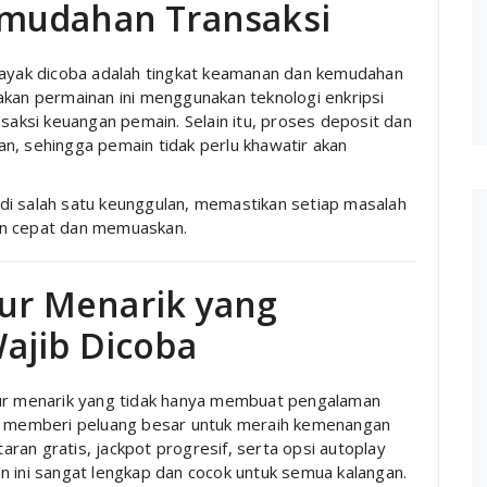
mudahan Transaksi
 layak dicoba adalah tingkat keamanan dan kemudahan
akan permainan ini menggunakan teknologi enkripsi
nsaksi keuangan pemain. Selain itu, proses deposit dan
n, sehingga pemain tidak perlu khawatir akan
di salah satu keunggulan, memastikan setiap masalah
an cepat dan memuaskan.
tur Menarik yang
ajib Dicoba
tur menarik yang tidak hanya membuat pengalaman
ga memberi peluang besar untuk meraih kemenangan
taran gratis, jackpot progresif, serta opsi autoplay
n ini sangat lengkap dan cocok untuk semua kalangan.