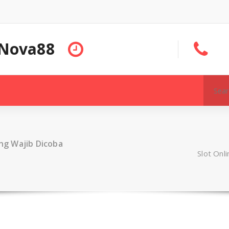
 Nova88
Search
for:
ang Wajib Dicoba
Slot Onl