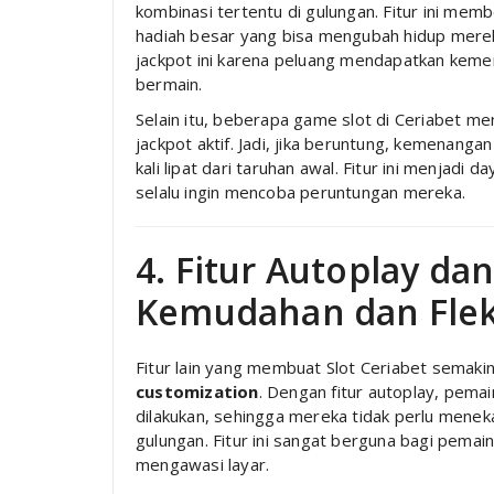
kombinasi tertentu di gulungan. Fitur ini m
hadiah besar yang bisa mengubah hidup merek
jackpot ini karena peluang mendapatkan kem
bermain.
Selain itu, beberapa game slot di Ceriabet 
jackpot aktif. Jadi, jika beruntung, kemenanga
kali lipat dari taruhan awal. Fitur ini menjad
selalu ingin mencoba peruntungan mereka.
4. Fitur Autoplay da
Kemudahan dan Fleks
Fitur lain yang membuat Slot Ceriabet semaki
customization
. Dengan fitur autoplay, pema
dilakukan, sehingga mereka tidak perlu menek
gulungan. Fitur ini sangat berguna bagi pemai
mengawasi layar.