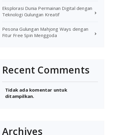
Eksplorasi Dunia Permainan Digital dengan
Teknologi Gulungan Kreatif
Pesona Gulungan Mahjong Ways dengan
Fitur Free Spin Menggoda
Recent Comments
Tidak ada komentar untuk
ditampilkan.
Archives