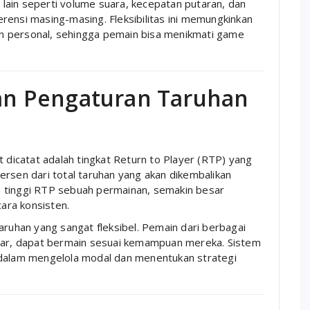
r lain seperti volume suara, kecepatan putaran, dan
rensi masing-masing. Fleksibilitas ini memungkinkan
n personal, sehingga pemain bisa menikmati game
 dan Pengaturan Taruhan
t dicatat adalah tingkat Return to Player (RTP) yang
ersen dari total taruhan yang akan dikembalikan
 tinggi RTP sebuah permainan, semakin besar
ara konsisten.
aruhan yang sangat fleksibel. Pemain dari berbagai
esar, dapat bermain sesuai kemampuan mereka. Sistem
 dalam mengelola modal dan menentukan strategi