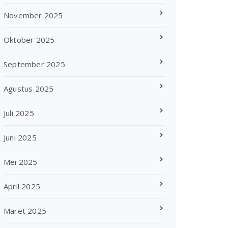
November 2025
Oktober 2025
September 2025
Agustus 2025
Juli 2025
Juni 2025
Mei 2025
April 2025
Maret 2025