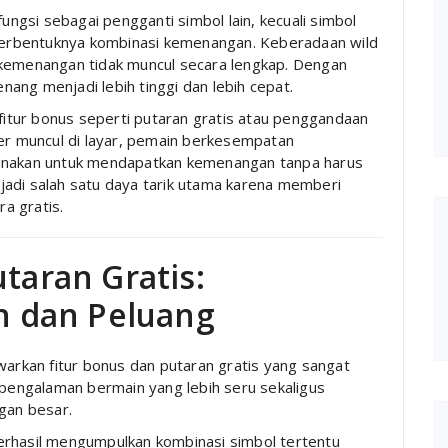
ungsi sebagai pengganti simbol lain, kecuali simbol
erbentuknya kombinasi kemenangan. Keberadaan wild
 kemenangan tidak muncul secara lengkap. Dengan
ang menjadi lebih tinggi dan lebih cepat.
u fitur bonus seperti putaran gratis atau penggandaan
ter muncul di layar, pemain berkesempatan
gunakan untuk mendapatkan kemenangan tanpa harus
jadi salah satu daya tarik utama karena memberi
a gratis.
utaran Gratis:
 dan Peluang
warkan fitur bonus dan putaran gratis yang sangat
n pengalaman bermain yang lebih seru sekaligus
gan besar.
erhasil mengumpulkan kombinasi simbol tertentu