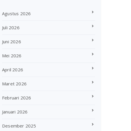
Agustus 2026
Juli 2026
Juni 2026
Mei 2026
April 2026
Maret 2026
Februari 2026
Januari 2026
Desember 2025