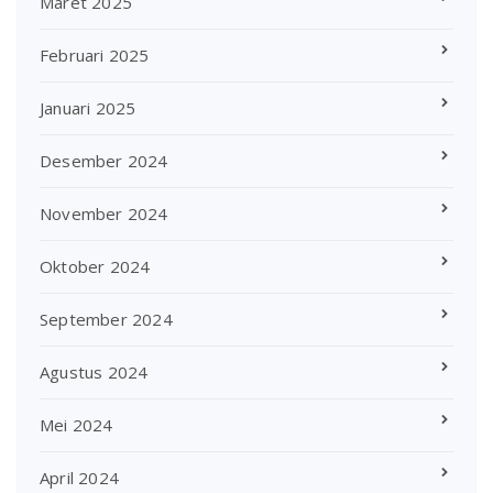
Maret 2025
Februari 2025
Januari 2025
Desember 2024
November 2024
Oktober 2024
September 2024
Agustus 2024
Mei 2024
April 2024