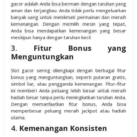
gacor adalah Anda bisa bermain dengan taruhan yang
aman dan terjangkau. Anda tidak perlu mengeluarkan
banyak uang untuk menikmati permainan dan meraih
kemenangan. Dengan memilih mesin yang tepat,
Anda bisa mendapatkan kemenangan yang besar
meskipun hanya dengan taruhan kecil.
3.
Fitur Bonus yang
Menguntungkan
Slot gacor sering dilengkapi dengan berbagai fitur
bonus yang menguntungkan, seperti putaran gratis,
simbol liar, atau pengganda kemenangan. Fitur-fitur
ini memberi Anda peluang lebih besar untuk meraih
hadiah besar tanpa perlu meningkatkan taruhan Anda.
Dengan memanfaatkan fitur bonus, Anda bisa
memperbesar peluang meraih jackpot atau hadiah
utama.
4.
Kemenangan Konsisten