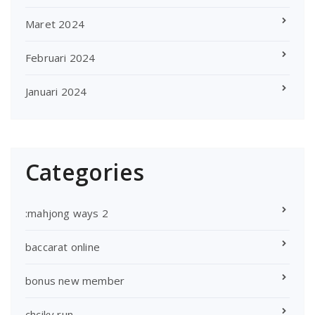
Maret 2024
Februari 2024
Januari 2024
Categories
:mahjong ways 2
baccarat online
bonus new member
chciky run