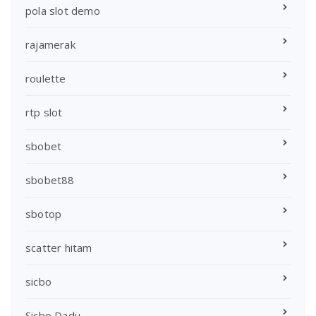
pola slot demo
rajamerak
roulette
rtp slot
sbobet
sbobet88
sbotop
scatter hitam
sicbo
Sicbo Dadu