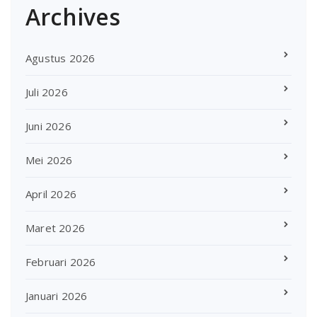
Archives
Agustus 2026
Juli 2026
Juni 2026
Mei 2026
April 2026
Maret 2026
Februari 2026
Januari 2026