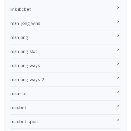
link ibcbet
mah-jong wins
mahjong
mahjong slot
mahjong ways
mahjong ways 2
mauslot
maxbet
maxbet sport