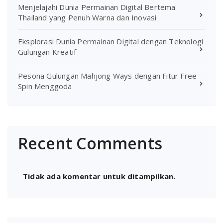
Menjelajahi Dunia Permainan Digital Bertema
Thailand yang Penuh Warna dan Inovasi
Eksplorasi Dunia Permainan Digital dengan Teknologi
Gulungan Kreatif
Pesona Gulungan Mahjong Ways dengan Fitur Free
Spin Menggoda
Recent Comments
Tidak ada komentar untuk ditampilkan.