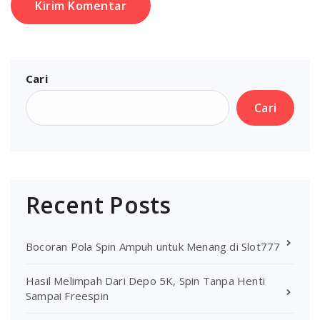
Cari
Cari
Recent Posts
Bocoran Pola Spin Ampuh untuk Menang di Slot777
Hasil Melimpah Dari Depo 5K, Spin Tanpa Henti
Sampai Freespin