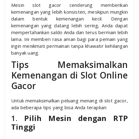
Mesin slot gacor cenderung memberikan
kemenangan yang lebih konsisten, meskipun mungkin
dalam bentuk kemenangan kecil. Dengan
kemenangan yang datang lebih sering, Anda dapat
mempertahankan saldo Anda dan terus bermain lebih
lama. Ini memberi rasa aman bagi para pemain yang
ingin menikmati permainan tanpa khawatir kehilangan
banyak uang.
Tips Memaksimalkan
Kemenangan di Slot Online
Gacor
Untuk memaksimalkan peluang menang di slot gacor,
ada beberapa tips yang bisa Anda terapkan:
1.
Pilih Mesin dengan RTP
Tinggi