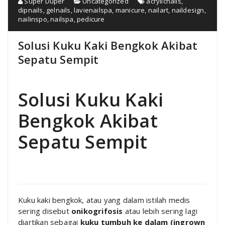
Super Duper
Uncategorized
acrylicnails
,
dipnails
,
gelnails
,
lavienailspa
,
manicure
,
nailart
,
naildesign
,
nailinspo
,
nailspa
,
pedicure
Solusi Kuku Kaki Bengkok Akibat
Sepatu Sempit
Solusi Kuku Kaki
Bengkok Akibat
Sepatu Sempit
Kuku kaki bengkok, atau yang dalam istilah medis
sering disebut
onikogrifosis
atau lebih sering lagi
diartikan sebagai
kuku tumbuh ke dalam (ingrown