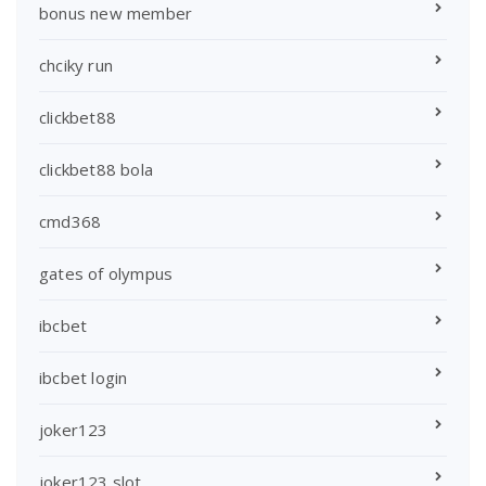
bonus new member
chciky run
clickbet88
clickbet88 bola
cmd368
gates of olympus
ibcbet
ibcbet login
joker123
joker123 slot